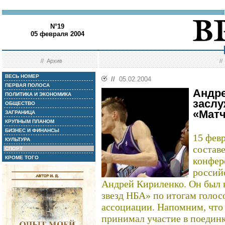
N°19
05 февраля 2004
//
Архив
/
ВЕСЬ НОМЕР
//
05.02.2004
ПЕРВАЯ ПОЛОСА
Андре
ПОЛИТИКА И ЭКОНОМИКА
заслу
ОБЩЕСТВО
«Матч
ЗАГРАНИЦА
КРУПНЫМ ПЛАНОМ
БИЗНЕС И ФИНАНСЫ
15 фев
КУЛЬТУРА
состав
СПОРТ
КРОМЕ ТОГО
конфер
россий
Андрей Кириленко. Он был 
звезд НБА» по итогам голос
ассоциации. Напомним, что
принимал участие в поединк