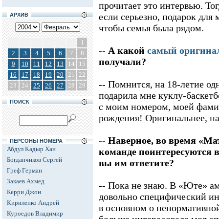
прочитает это интервью. То
если серьезно, подарок для 
АРХИВ
чтобы семья была рядом.
1
-- А какой
самый оригина
2
3
4
5
6
7
8
получали?
9
10
11
12
13
14
15
16
17
18
19
20
21
22
-- Помнится, на 18-летие од
23
24
25
26
27
28
29
подарила мне куклу-баскетб
ПОИСК
с моим номером, моей фами
рождения! Оригинальнее, на
-- Наверное, во время «Ма
ПЕРСОНЫ НОМЕРА
Абдул Кадыр Хан
команде поинтересуются в
Богданчиков Сергей
вы им ответите?
Греф Герман
Закаев Ахмед
-- Пока не знаю. В «Юте» 
Керри Джон
довольно специфический ин
Кириленко Андрей
в основном о ненормативно
Куроедов Владимир