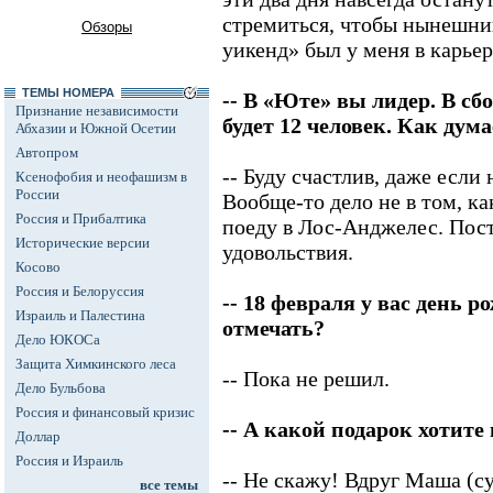
стремиться, чтобы нынешни
Обзоры
уикенд» был у меня в карье
ТЕМЫ НОМЕРА
-- В «Юте» вы лидер. В сб
Признание независимости
будет 12 человек. Как дума
Абхазии и Южной Осетии
Автопром
-- Буду счастлив, даже если 
Ксенофобия и неофашизм в
России
Вообще-то дело не в том, ка
Россия и Прибалтика
поеду в Лос-Анджелес. Пос
Исторические версии
удовольствия.
Косово
Россия и Белоруссия
-- 18 февраля у вас день р
Израиль и Палестина
отмечать?
Дело ЮКОСа
Защита Химкинского леса
-- Пока не решил.
Дело Бульбова
Россия и финансовый кризис
-- А какой подарок хотите
Доллар
Россия и Израиль
-- Не скажу! Вдруг Маша (с
все темы