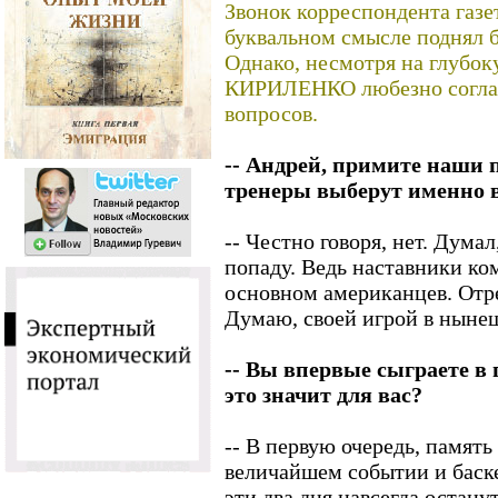
Звонок корреспондента газе
буквальном смысле поднял б
Однако, несмотря на глубок
КИРИЛЕНКО любезно согласи
вопросов.
-- Андрей, примите наши 
тренеры выберут именно 
-- Честно говоря, нет. Думал
попаду. Ведь наставники ко
основном американцев. Отре
Думаю, своей игрой в нынеш
-- Вы впервые сыграете в 
это значит для вас?
-- В первую очередь, память
величайшем событии и баске
эти два дня навсегда остану