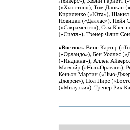
Лейкерс»), Кевин Гарнетт 
(«Хьюстон»), Тим Данкан (
Кириленко («Юта»), Шакил 
Новицки («Даллас»), Пейя 
(«Сакраменто»), Сэм Кэссэ
(«Сиэтл»). Тренер Флип Со
«Восток».
Винс Картер («То
(«Орландо»), Бен Уоллес (
(«Индиана»), Аллен Айверс
Маглойр («Нью-Орлеан»), Р
Кеньон Мартин («Нью-Джер
Джерси»), Пол Пирс («Бост
(«Милуоки»). Тренер Рик Ка