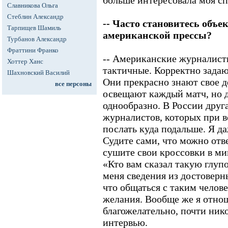
больше интересовала моя сп
Славникова Ольга
Стеблин Александр
-- Часто становитесь объ
Тарпищев Шамиль
американской прессы?
Турбанов Александр
Фраттини Франко
-- Американские журналист
Хоттер Ханс
тактичные. Корректно задаю
Шахновский Василий
Они прекрасно знают свое 
все персоны
освещают каждый матч, но д
однообразно. В России друг
журналистов, которых при в
послать куда подальше. Я д
Судите сами, что можно отв
сушите свои кроссовки в м
«Кто вам сказал такую глупо
меня сведения из достоверн
что общаться с таким челов
желания. Вообще же я отнош
благожелательно, почти ник
интервью.