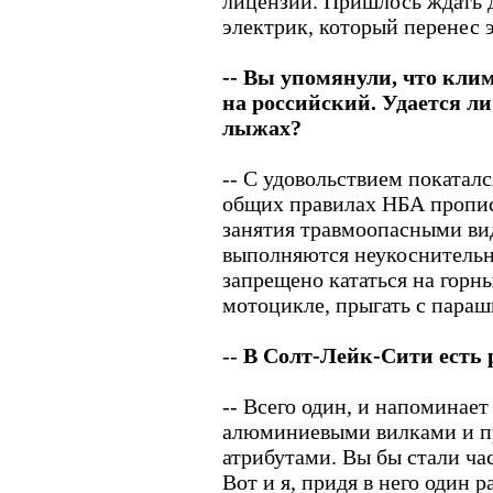
лицензии. Пришлось ждать 
электрик, который перенес э
-- Вы упомянули, что кли
на российский. Удается ли
лыжах?
-- С удовольствием покаталс
общих правилах НБА пропис
занятия травмоопасными ви
выполняются неукоснительн
запрещено кататься на горн
мотоцикле, прыгать с пара
--
В Солт-Лейк-Сити есть 
-- Всего один, и напоминает
алюминиевыми вилками и п
атрибутами. Вы бы стали час
Вот и я, придя в него один р