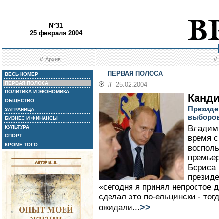
N°31
25 февраля 2004
//
Архив
/
ПЕРВАЯ ПОЛОСА
ВЕСЬ НОМЕР
ПЕРВАЯ ПОЛОСА
//
25.02.2004
ПОЛИТИКА И ЭКОНОМИКА
Канди
ОБЩЕСТВО
Президе
ЗАГРАНИЦА
выборо
БИЗНЕС И ФИНАНСЫ
Владими
КУЛЬТУРА
СПОРТ
время с
КРОМЕ ТОГО
восполь
премьер
Бориса 
президе
«сегодня я принял непростое д
сделал это по-ельцински - тогд
>>
ожидали...