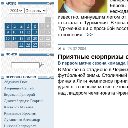
АРХИВ
Европы 
неожида
известно, минувшим летом от
1
отказалась Туркмения. В янва
2
3
4
5
6
7
8
Туркменбаши с просьбой восст
9
10
11
12
13
14
15
>>
отношения...
16
17
18
19
20
21
22
23
24
25
26
27
28
29
//
25.02.2004
ПОИСК
Приятные сюрпризы о
В первом матче сезона команда
В Москве на стадионе в Черки
футбольной зимы. Столичный 
ПЕРСОНЫ НОМЕРА
финала Лиги чемпионов прини
Абдуллах Гюль
удался: в первом матче сезон
Аверинцев Сергей
над лидером чемпионата Франци
Березкин Григорий
Джохтаберидзе Георгий
Касьянов Михаил
Кузьминов Ярослав
Лукашенко Александр
Ниязов Сапармурат