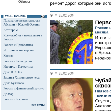
Обзоры
ремонт дорог, которые они испо
//
25.02.2004
ТЕМЫ НОМЕРА
Признание независимости
Перво
Абхазии и Южной Осетии
России 
Автопром
месяца
Ксенофобия и неофашизм в
Итоги з
России
иностра
Россия и Прибалтика
Евросою
Исторические версии
в Брюсс
Косово
неодноз
Россия и Белоруссия
Израиль и Палестина
Дело ЮКОСа
//
25.02.2004
Защита Химкинского леса
Чубай
Дело Бульбова
сквоз
Россия и финансовый кризис
Ниязов 
Доллар
транзите
Россия и Израиль
Спустя 
все темы
Анатоли
синхрон