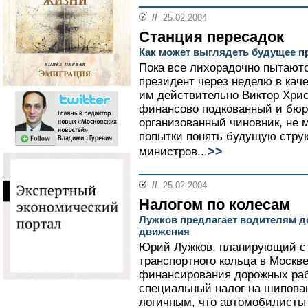
//
25.02.2004
Станция пересадок
Как может выглядеть будущее п
Пока все лихорадочно пытаются
президент через неделю в каче
им действительно Виктор Хрис
финансово подкованный и бюр
организованный чиновник, не
попытки понять будущую струк
>>
министров...
//
25.02.2004
Налогом по колесам
Лужков предлагает водителям д
движения
Юрий Лужков, планирующий ст
транспортного кольца в Москв
финансирования дорожных раб
специальный налог на шипован
логичным, что автомобилисты 