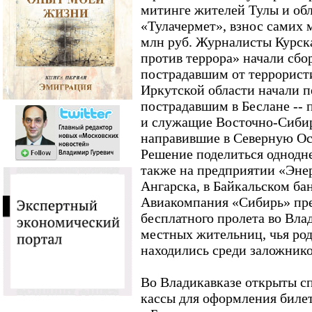
митинге жителей Тулы и обл
«Тулачермет», взнос самих 
млн руб. Журналисты Курск
против террора» начали сбо
пострадавшим от террористи
Иркутской области начали п
пострадавшим в Беслане -- 
и служащие Восточно-Сибир
направившие в Северную Ос
Решение поделиться однодн
также на предприятии «Энер
Ангарска, в Байкальском ба
Авиакомпания «Сибирь» пр
бесплатного пролета во Вла
местных жительниц, чья род
находились среди заложнико
Во Владикавказе открыты с
кассы для оформления биле