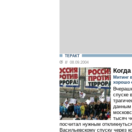
ТЕРАКТ
//
08.09.2004
Когда
Митинг 
хорошо 
Вчерашн
спуске 
трагиче
данным
московс
тысяч ч
посчитал нужным откликнуться
Васильевскому спуску через к