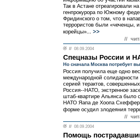
Так в Астане отреагировали н
генпрокурора по Южному феде
Фридинского о том, что в нап
террористов были «чеченцы, и
>>
корейцы»...
// чи
//
08.09.2004
Спецназы России и Н
Но сначала Москва потребует вы
Россия получила еще одно ве
международной солидарности 
серией терактов, совершенных
Россия--НАТО, экстренное зас
штаб-квартире Альянса было с
НАТО Яапа де Хоопа Схеффера
форме осудил злодеяния терро
// чи
//
08.09.2004
Помощь пострадавши