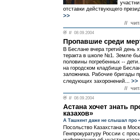
участни
отставки действующего презид
>>
// чи
//
08.09.2004
Пропавшие среди ме
В Беслане вчера третий день 
теракта в школе №1. Земле бы
половины погребенных -- дети.
на городском кладбище Бесла
заложника. Рабочие бригады п
>>
следующих захоронений...
// чи
//
08.09.2004
Астана хочет знать пр
казахов»
А Ташкент даже не слышал про 
Посольство Казахстана в Моск
Генпрокуратуру России с про
информацию об участии казахо