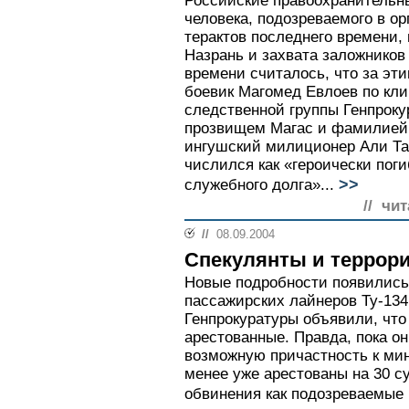
Российские правоохранительн
человека, подозреваемого в о
терактов последнего времени,
Назрань и захвата заложников
времени считалось, что за эт
боевик Магомед Евлоев по кли
следственной группы Генпроку
прозвищем Магас и фамилией
ингушский милиционер Али Таз
числился как «героически пог
>>
служебного долга»...
// чи
//
08.09.2004
Спекулянты и террор
Новые подробности появились 
пассажирских лайнеров Ту-134
Генпрокуратуры объявили, что
арестованные. Правда, пока о
возможную причастность к мин
менее уже арестованы на 30 с
обвинения как подозреваемые 