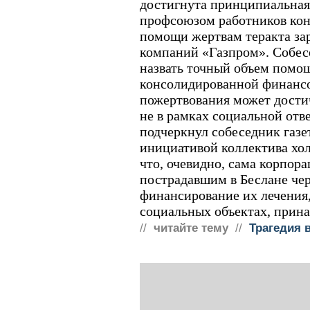
достигнута принципиальная
профсоюзом работников кон
помощи жертвам теракта за
компаний «Газпром». Собес
назвать точный объем помощ
консолидированной финанс
пожертвования может достич
не в рамках социальной отв
подчеркнул собеседник газет
инициативой коллектива хо
что, очевидно, сама корпор
пострадавшим в Беслане че
финансирование их лечения,
социальных объектах, прин
//
читайте тему
//
Трагедия 