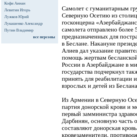
Кофи Аннан
Самолет с гуманитарным гру
Левитин Игорь
Северную Осетию из столиц
Лужков Юрий
госконцерна «Азербайджанс
Лукашенко Александр
самолета отправлено более 
Путин Владимир
предназначенных для постра
все персоны
в Беслане. Накануне прези
Алиев дал указание правите
помощь жертвам бесланской 
России в Азербайджане в м
государства подчеркнул такж
принять для реабилитации и
взрослых и детей из Беслана
Из Армении в Северную Осе
партия донорской крови и 
первый замминистра здраво
Дарбинян, основную часть о
составляют донорская кровь
кровезаменители, противоо