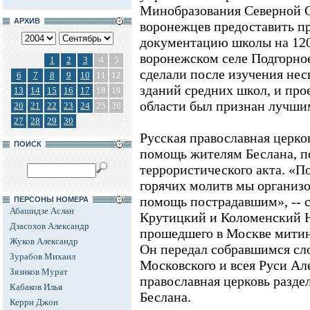
Минобразования Северной 
АРХИВ
воронежцев предоставить п
документацию школы на 120
воронежском селе Подгорное
1
2
3
4
5
сделали после изучения нес
6
7
8
9
10
11
12
зданий средних школ, и пр
13
14
15
16
17
18
19
области был признан лучши
20
21
22
23
24
25
26
27
28
29
30
Русская православная церк
ПОИСК
помощь жителям Беслана, п
террористического акта. «П
горячих молитв мы организ
помощь пострадавшим», -- с
ПЕРСОНЫ НОМЕРА
Абашидзе Аслан
Крутицкий и Коломенский 
Дзасохов Александр
прошедшего в Москве митин
Жуков Александр
Он передал собравшимся сл
Зурабов Михаил
Московского и всея Руси Але
Зязиков Мурат
православная церковь раздел
Кабаков Илья
Беслана.
Керри Джон