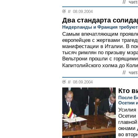
// чи
//
08.09.2004
Два стандарта солида
Нидерланды и Франция требуют о
Самым впечатляющим проявле
европейцев с жертвами трагед
манифестации в Италии. В пон
тысяч римлян по призыву мэр
Вельтрони прошли с горящими 
Капитолийского холма до Колиз
// чи
//
08.09.2004
Кто в
После Б
Осетии 
Усилия 
Осетии 
главной
окнами 
во втор