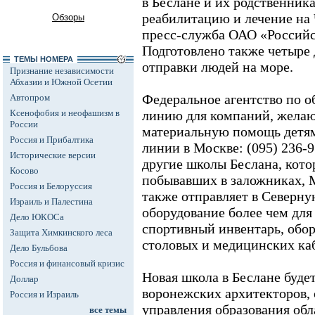
в Беслане и их родственник
реабилитацию и лечение на 
Обзоры
пресс-служба ОАО «Российс
Подготовлено также четыре 
ТЕМЫ НОМЕРА
отправки людей на море.
Признание независимости
Абхазии и Южной Осетии
Федеральное агентство по 
Автопром
Ксенофобия и неофашизм в
линию для компаний, желаю
России
материальную помощь детям
Россия и Прибалтика
линии в Москве: (095) 236-9
Исторические версии
другие школы Беслана, кото
Косово
побывавших в заложниках, 
Россия и Белоруссия
также отправляет в Северн
Израиль и Палестина
оборудование более чем для
Дело ЮКОСа
спортивный инвентарь, обо
Защита Химкинского леса
столовых и медицинских ка
Дело Бульбова
Россия и финансовый кризис
Новая школа в Беслане буде
Доллар
воронежских архитекторов,
Россия и Израиль
управления образования обл
все темы