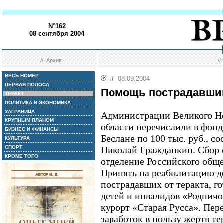
N°162
08 сентября 2004
//
Архив
/
ВЕСЬ НОМЕР
//
08.09.2004
ПЕРВАЯ ПОЛОСА
Помощь пострадавши
ТЕРАКТ
ПОЛИТИКА И ЭКОНОМИКА
ЗАГРАНИЦА
Администрации Великого Но
КРУПНЫМ ПЛАНОМ
области перечислили в фон
БИЗНЕС И ФИНАНСЫ
Беслане по 100 тыс. руб., с
КУЛЬТУРА
СПОРТ
Николай Гражданкин. Сбор с
КРОМЕ ТОГО
отделение Российского обще
Принять на реабилитацию де
пострадавших от теракта, г
детей и инвалидов «Родничо
курорт «Старая Русса». Пер
заработок в пользу жертв т