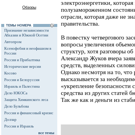
электроэнергетики, которая 
Обзоры
полузамороженном состояни
отрасли, которая даже не з
правительства.
ТЕМЫ НОМЕРА
Признание независимости
Абхазии и Южной Осетии
В повестку четвергового за
Автопром
вопросы увеличения объемо
Ксенофобия и неофашизм в
структур, хотя разговоры об
России
Александр Жуков вчера заяв
Россия и Прибалтика
средств, выделенных силови
Исторические версии
Однако несмотря на то, что
Косово
высказывается за необходим
Россия и Белоруссия
«укрепление безопасности с
Израиль и Палестина
средства из других статей б
Дело ЮКОСа
Так же как и деньги из ста
Защита Химкинского леса
Дело Бульбова
Россия и финансовый кризис
Доллар
Россия и Израиль
все темы