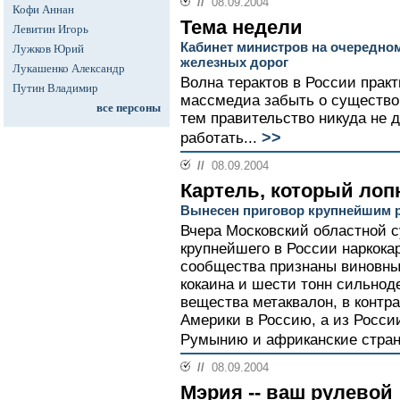
//
08.09.2004
Кофи Аннан
Тема недели
Левитин Игорь
Кабинет министров на очередно
Лужков Юрий
железных дорог
Лукашенко Александр
Волна терактов в России прак
Путин Владимир
массмедиа забыть о существо
все персоны
тем правительство никуда не 
>>
работать...
//
08.09.2004
Картель, который лоп
Вынесен приговор крупнейшим 
Вчера Московский областной с
крупнейшего в России наркока
сообщества признаны виновны
кокаина и шести тонн сильнод
вещества метаквалон, в контр
Америки в Россию, а из Росси
Румынию и африканские стран
//
08.09.2004
Мэрия -- ваш рулевой