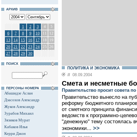
АРХИВ
1
2
3
4
5
6
7
8
9
10
11
12
13
14
15
16
17
18
19
20
21
22
23
24
25
26
27
28
29
30
ПОИСК
ПОЛИТИКА И ЭКОНОМИКА
//
08.09.2004
Смета и несметные бо
ПЕРСОНЫ НОМЕРА
Правительство просит совета п
Абашидзе Аслан
Правительство вынесло на пу
Дзасохов Александр
реформу бюджетного планирова
Жуков Александр
от сметного принципа финанс
Зурабов Михаил
ведомств к программно-целево
Зязиков Мурат
"денежную" тему состоялась 
Кабаков Илья
>>
экономики...
Керри Джон