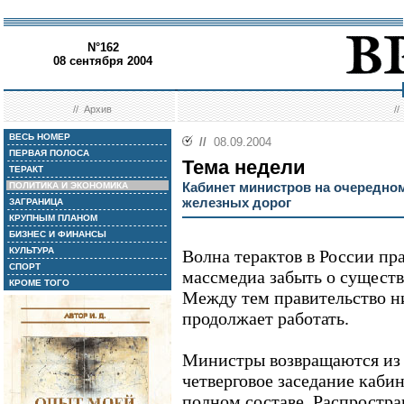
N°162
08 сентября 2004
//
Архив
/
ВЕСЬ НОМЕР
//
08.09.2004
ПЕРВАЯ ПОЛОСА
Тема недели
ТЕРАКТ
Кабинет министров на очередно
ПОЛИТИКА И ЭКОНОМИКА
железных дорог
ЗАГРАНИЦА
КРУПНЫМ ПЛАНОМ
БИЗНЕС И ФИНАНСЫ
КУЛЬТУРА
Волна терактов в России пр
СПОРТ
массмедиа забыть о существ
КРОМЕ ТОГО
Между тем правительство ни
продолжает работать.
Министры возвращаются из 
четверговое заседание кабин
полном составе. Распростра