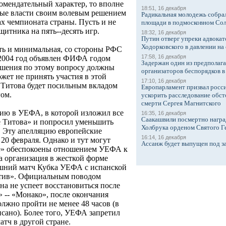
мендательный характер, то вполне
18:51, 16 декабря
ные власти своим волевым решением
Радикальная молодежь собрал
ах чемпионата страны. Пусть и не
площади в подмосковном Со
щитника на пять--десять игр.
18:32, 16 декабря
Путин отверг упреки адвокат
Ходорковского в давлении на 
сть и минимальная, со стороны РФС
17:58, 16 декабря
 2004 год объявлен ФИФА годом
Задержан один из предполаг
решения по этому вопросу должны
организаторов беспорядков 
жет не принять участия в этой
17:10, 16 декабря
 Титова будет посильным вкладом
Европарламент призвал росси
ом.
ускорить расследование обст
смерти Сергея Магнитского
ию в УЕФА, в которой изложил все
16:35, 16 декабря
Саакашвили посмертно награ
е Титова» и попросил уменьшить
Холбрука орденом Святого Г
. Эту апелляцию европейские
16:14, 16 декабря
20 февраля. Однако и тут могут
Ассанж будет выпущен под з
е» обеспокоены отношением УЕФА к
та организация в жесткой форме
ашний матч Кубка УЕФА с испанской
отив». Официальным поводом
на не успеет восстановиться после
-- «Монако», после окончания
олжно пройти не менее 48 часов (в
сано). Более того, УЕФА запретил
тч в другой стране.