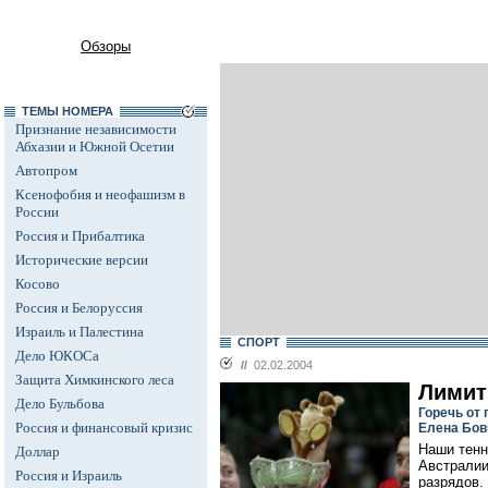
Обзоры
ТЕМЫ НОМЕРА
Признание независимости
Абхазии и Южной Осетии
Автопром
Ксенофобия и неофашизм в
России
Россия и Прибалтика
Исторические версии
Косово
Россия и Белоруссия
Израиль и Палестина
СПОРТ
Дело ЮКОСа
//
02.02.2004
Защита Химкинского леса
Лимит
Дело Бульбова
Горечь от
Россия и финансовый кризис
Елена Бов
Наши тенн
Доллар
Австралии
Россия и Израиль
разрядов.