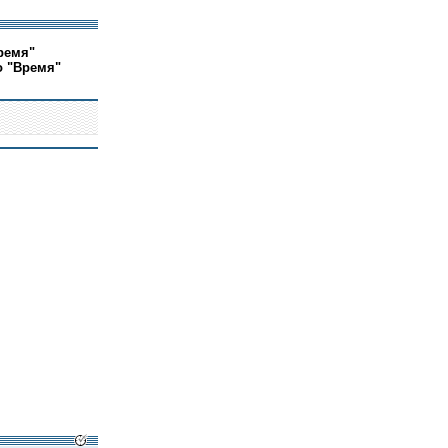
ремя"
о "Время"