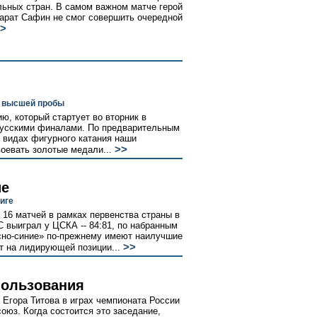
льных стран. В самом важном матче герой
арат Сафин не смог совершить очередной
>
и высшей пробы
ю, который стартует во вторник в
русскими финалами. По предварительным
х видах фигурного катания наши
>>
оевать золотые медали...
ие
иге
 16 матчей в рамках первенства страны в
 выиграл у ЦСКА -- 84:81, по набранным
асно-синие» по-прежнему имеют наилучшие
>>
 на лидирующей позиции...
пользования
 Егора Титова в играх чемпионата России
оюз. Когда состоится это заседание,