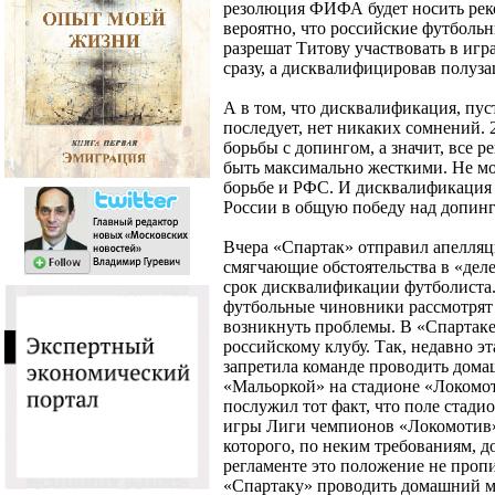
резолюция ФИФА будет носить реко
вероятно, что российские футболь
разрешат Титову участвовать в игр
сразу, а дисквалифицировав полуза
А в том, что дисквалификация, пу
последует, нет никаких сомнений.
борьбы с допингом, а значит, все 
быть максимально жесткими. Не мо
борьбе и РФС. И дисквалификация
России в общую победу над допинг
Вчера «Спартак» отправил апелляц
смягчающие обстоятельства в «дел
срок дисквалификации футболиста
футбольные чиновники рассмотрят 
возникнуть проблемы. В «Спартак
российскому клубу. Так, недавно э
запретила команде проводить дом
«Мальоркой» на стадионе «Локом
послужил тот факт, что поле стадио
игры Лиги чемпионов «Локомотив» 
которого, по неким требованиям, д
регламенте это положение не пропи
«Спартаку» проводить домашний ма