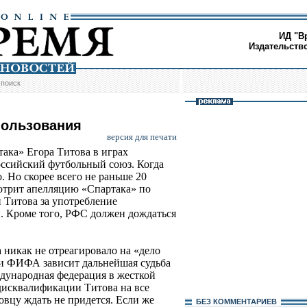
ИД "В
Издательств
/
поиск
пользования
версия для печати
така» Егора Титова в играх
оссийский футбольный союз. Когда
о. Но скорее всего не раньше 20
мотрит апелляцию «Спартака» по
 Титова за употребление
. Кроме того, РФС должен дождаться
 никак не отреагировало на «дело
ки ФИФА зависит дальнейшая судьба
дународная федерация в жесткой
дисквалификации Титова на все
овцу ждать не придется. Если же
БЕЗ КОМMЕНТАРИЕВ