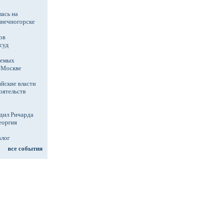
ась на
лнечногорске
ов
суд
аемых
в Москве
йские власти
оятельств
дил Ричарда
еоргия
алог
все события