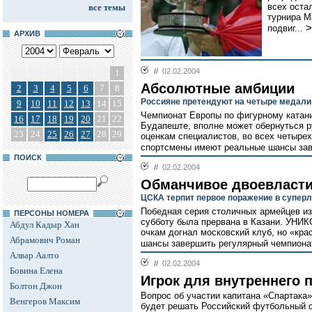
всех оста
все темы
турнира М
>
подвиг...
АРХИВ
//
02.02.2004
1
Абсолютные амбиции
2
3
4
5
6
7
8
Россияне претендуют на четыре медал
9
10
11
12
13
14
15
Чемпионат Европы по фигурному катани
16
17
18
19
20
21
22
Будапеште, вполне может обернуться 
23
24
25
26
27
28
29
оценкам специалистов, во всех четыре
спортсмены имеют реальные шансы зав
ПОИСК
//
02.02.2004
Обманчивое двоевласт
ЦСКА терпит первое поражение в суперл
Победная серия столичных армейцев из
ПЕРСОНЫ НОМЕРА
субботу была прервана в Казани. УНИКС
Абдул Кадыр Хан
очкам догнал московский клуб, но «кр
Абрамович Роман
шансы завершить регулярный чемпионат
Алвар Аалто
//
02.02.2004
Бовина Елена
Игрок для внутреннего 
Болтон Джон
Вопрос об участии капитана «Спартака»
Венгеров Максим
будет решать Российский футбольный с