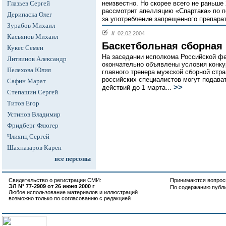
Глазьев Сергей
неизвестно. Но скорее всего не раньше
рассмотрит апелляцию «Спартака» по п
Дерипаска Олег
за употребление запрещенного препарат
Зурабов Михаил
//
02.02.2004
Касьянов Михаил
Баскетбольная сборная 
Кукес Семен
На заседании исполкома Российской ф
Литвинов Александр
окончательно объявлены условия конку
Пелехова Юлия
главного тренера мужской сборной стра
российских специалистов могут подава
Сафин Марат
>>
действий до 1 марта...
Степашин Сергей
Титов Егор
Устинов Владимир
Фридберг Флюгер
Члиянц Сергей
Шахназаров Карен
все персоны
Свидетельство о регистрации СМИ:
Принимаются вопросы
ЭЛ N° 77-2909 от 26 июня 2000 г
По содержанию публ
Любое использование материалов и иллюстраций
возможно только по согласованию с редакцией