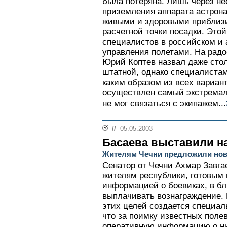
была потеряна. Лишь через не
приземления аппарата астрон
живыми и здоровыми приблизи
расчетной точки посадки. Эт
специалистов в российском и
управления полетами. На радо
Юрий Коптев назвал даже стол
штатной, однако специалистам
каким образом из всех вариа
осуществлен самый экстремал
не мог связаться с экипажем...
//
05.05.2003
Басаева выставили н
Жителям Чечни предложили нов
Сенатор от Чечни Ахмар Завга
жителям республики, готовым
информацией о боевиках, в б
выплачивать вознаграждение. 
этих целей создается специаль
что за поимку известных поле
оперативную информацию о ни