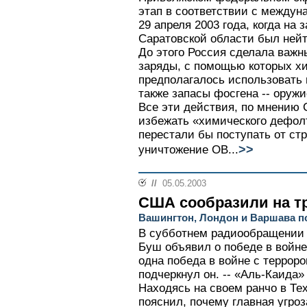
этап в соответствии с между
29 апреля 2003 года, когда на 
Саратовской области был ней
До этого Россия сделала важн
заряды, с помощью которых х
предполагалось использовать 
также запасы фосгена -- оружи
Все эти действия, по мнению 
избежать «химического дефолт
перестали бы поступать от ст
>>
уничтожение ОВ...
//
05.05.2003
США сообразили на т
Вашингтон, Лондон и Варшава п
В субботнем радиообращении
Буш объявил о победе в войне 
одна победа в войне с терроро
подчеркнул он. -- «Аль-Каида»
Находясь на своем ранчо в Те
пояснил, почему главная угро