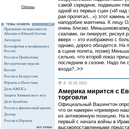
самой середине, подвешен тя
Обзоры
одной из первых сцен («И над
рая пролетал...») этот камень
наподобие маятника. К лицу О
ТЕМЫ НОМЕРА
очень близко. Меньшиковскому
Признание независимости
скалами, он пикирует, рискуя 
Абхазии и Южной Осетии
вверх -- это изображено с бо
Автопром
однако, дорого обходится. На 
Ксенофобия и неофашизм в
в сцене полета, позже) Меньшик
России
сильно, что второй показ при
Россия и Прибалтика
последним в сезоне. Надо ли о
Исторические версии
>>
входа?..
Косово
Россия и Белоруссия
Израиль и Палестина
//
05.05.2003
Дело ЮКОСа
Америка мирится с Ев
Защита Химкинского леса
торговли
Дело Бульбова
Официальный Вашингтон опрове
Россия и финансовый кризис
что он намерен «примерно нак
Доллар
их антивоенную позицию. На 
Россия и Израиль
первый с начала войны в Ирак
все темы
высокопоставленными предст