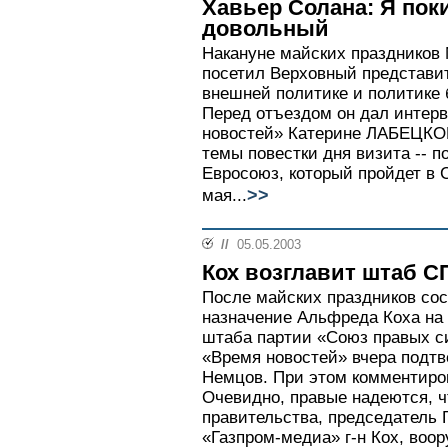
Хавьер Солана: Я пок
довольный
Накануне майских праздников
посетил Верховный представи
внешней политике и политике
Перед отъездом он дал интерв
новостей» Катерине ЛАБЕЦКОЙ
темы повестки дня визита -- п
Евросоюз, который пройдет в С
>>
мая...
//
05.05.2003
Кох возглавит штаб С
После майских праздников со
назначение Альфреда Коха на 
штаба партии «Союз правых с
«Время новостей» вчера подт
Немцов. При этом комментиров
Очевидно, правые надеются, 
правительства, председатель 
«Газпром-медиа» г-н Кох, во