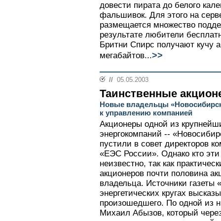
довести пирата до белого кале
фальшивок. Для этого на сер
размещается множество подде
результате любители бесплат
Бритни Спирс получают кучу 
>>
мегабайтов...
//
05.05.2003
Таинственные акцион
Новые владельцы «Новосибирск
к управлению компанией
Акционеры одной из крупнейш
энергокомпаний -- «Новосибирс
пустили в совет директоров к
«ЕЭС России». Однако кто эти
неизвестно, так как практичес
акционеров почти половина а
владельца. Источники газеты 
энергетических кругах высказ
произошедшего. По одной из 
Михаил Абызов, который через