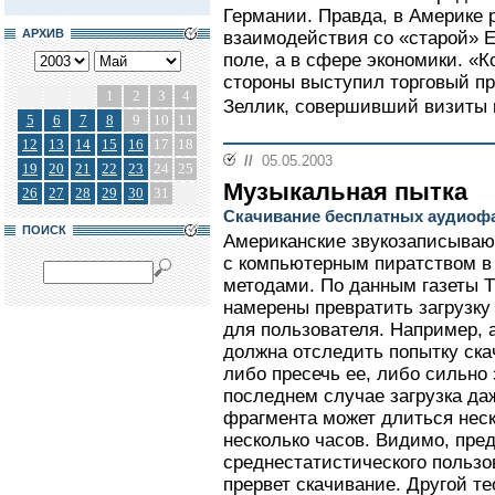
Германии. Правда, в Америке 
АРХИВ
взаимодействия со «старой» Е
поле, а в сфере экономики. «
стороны выступил торговый п
1
2
3
4
Зеллик, совершивший визиты в
5
6
7
8
9
10
11
12
13
14
15
16
17
18
//
05.05.2003
19
20
21
22
23
24
25
Музыкальная пытка
26
27
28
29
30
31
Скачивание бесплатных аудиофа
ПОИСК
Американские звукозаписыва
с компьютерным пиратством в
методами. По данным газеты T
намерены превратить загрузку
для пользователя. Например, 
должна отследить попытку ска
либо пресечь ее, либо сильно
последнем случае загрузка да
фрагмента может длиться неск
несколько часов. Видимо, пред
среднестатистического пользо
прервет скачивание. Другой т