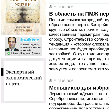
//
05.05.2003
В область на ПМЖ пер
Понятие «рынок загородной не
обрело новые черты. Застрой
крупные объекты, причем все 
качественным параметрам пре
спросу. Строительство органи
тенденция к которому сложила
несколько лет будет преоблад
застройкой. Отсутствие инфор
документации и т.д. приводят
землеотвода, что лучше запла
займутся и освоением этого уч
//
05.05.2003
Меньшиков для избр
Лермонтовский «Демон», пос
Серебренниковым, играется в 
под крышей». Зал рассчитан на
сооруженными подмостками (х