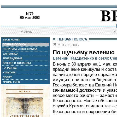
N°79
05 мая 2003
//
Архив
/
ПЕРВАЯ ПОЛОСА
ВЕСЬ НОМЕР
ПЕРВАЯ ПОЛОСА
//
05.05.2003
ПОЛИТИКА И ЭКОНОМИКА
По щучьему велению
ЗАГРАНИЦА
Евгений Наздратенко в сетях Со
ТЕЛЕВИДЕНИЕ
БИЗНЕС И ФИНАНСЫ
В ночь с 30 апреля на 1 мая, к
НА РЫНКЕ
праздничные каникулы и соотв
КУЛЬТУРА
на читателей порцию сарказма
СПОРТ
имущих, пришло сообщение о т
КРОМЕ ТОГО
Госкомрыболовства Евгений На
занимаемой должности и указ
новое место работы -- замести
безопасности. Новые обязанно
служба Кремля описала так --
безопасности и сохранения би