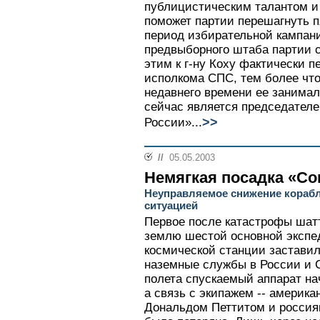
публицистическим талантом и
поможет партии перешагнуть п
период избирательной кампан
предвыборного штаба партии с
этим к г-ну Коху фактически 
исполкома СПС, тем более что
недавнего времени ее занимал
сейчас является председател
>>
России»...
//
05.05.2003
Немягкая посадка «С
Неуправляемое снижение корабл
ситуацией
Первое после катастрофы шат
землю шестой основной эксп
космической станции заставил
наземные службы в России и
полета спускаемый аппарат н
а связь с экипажем -- америк
Дональдом Петтитом и россия