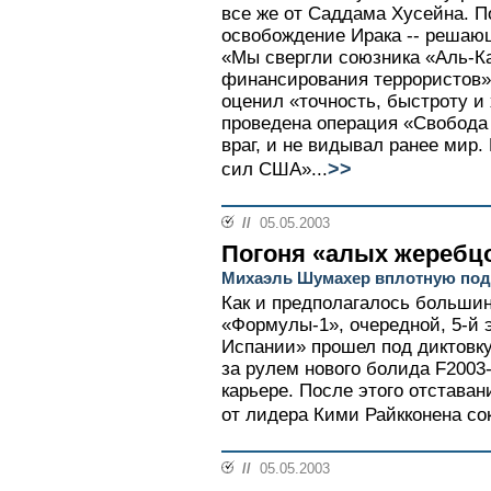
все же от Саддама Хусейна. 
освобождение Ирака -- решающ
«Мы свергли союзника «Аль-К
финансирования террористов»
оценил «точность, быстроту и 
проведена операция «Свобода 
враг, и не видывал ранее мир
>>
сил США»...
//
05.05.2003
Погоня «алых жеребц
Михаэль Шумахер вплотную под
Как и предполагалось больши
«Формулы-1», очередной, 5-й э
Испании» прошел под диктовк
за рулем нового болида F2003
карьере. После этого отстава
от лидера Кими Райкконена сок
//
05.05.2003