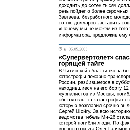
доходить до сотен тысяч долл
речь пойдет о более скромных
Завгаева, безработного молодо
сотню долларов заставить сов
«Почему мы не можем из того 
информатора, предложив ему 
//
05.05.2003
«Супервертолет» спас
горящей тайге
В Читинской области вчера бы
катастрофы пожарно-транспор
России, разбившегося в суббо
находившиеся на его борту 12
журналистов из Москвы, погиб
обстоятельств катастрофы соз
которую возглавил срочно вы
Сергей Шойгу. За всю историю
ведомства гибель Ми-26 стала
которой погибли люди. По фак
военного округа Олег Галямов 