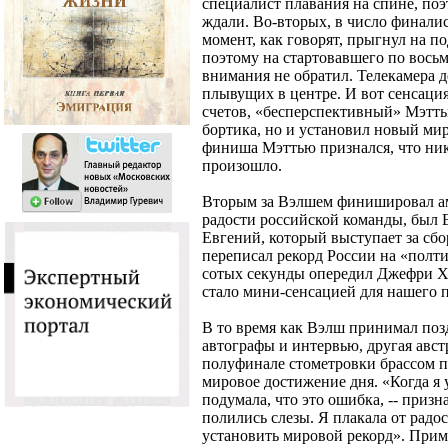
специалист плавания на спине, поэ
ждали. Во-вторых, в число финали
момент, как говорят, прыгнул на п
поэтому на стартовавшего по вось
внимания не обратил. Телекамера д
плывущих в центре. И вот сенсация 
счетов, «бесперспективный» Мэтть
бортика, но и установил новый миро
финиша Мэттью признался, что ника
произошло.
Вторым за Вэлшем финишировал ам
радости российской команды, был 
Евгений, который выступает за сбо
переписал рекорд России на «полти
сотых секунды опередил Джефри Хь
стало мини-сенсацией для нашего 
В то время как Вэлш принимал поз
автографы и интервью, другая авст
полуфинале стометровки брассом по
мировое достижение дня. «Когда я у
подумала, что это ошибка, -- призн
полились слезы. Я плакала от радос
установить мировой рекорд». Приме