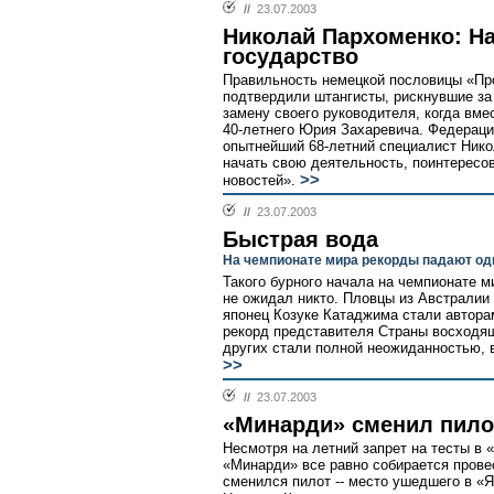
//
23.07.2003
Николай Пархоменко: На
государство
Правильность немецкой пословицы «Пр
подтвердили штангисты, рискнувшие за
замену своего руководителя, когда вм
40-летнего Юрия Захаревича. Федераци
опытнейший 68-летний специалист Ник
начать свою деятельность, поинтересо
>>
новостей».
//
23.07.2003
Быстрая вода
На чемпионате мира рекорды падают од
Такого бурного начала на чемпионате м
не ожидал никто. Пловцы из Австралии
японец Козуке Катаджима стали автора
рекорд представителя Страны восходящ
других стали полной неожиданностью, в
>>
//
23.07.2003
«Минарди» сменил пило
Несмотря на летний запрет на тесты в 
«Минарди» все равно собирается прове
сменился пилот -- место ушедшего в «