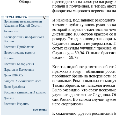
претендентки на золотую награду,
Обзоры
попали в полуфинал, и теперь авст
фаворитом мирового первенства на
ТЕМЫ НОМЕРА
И наконец, под занавес рекордного
Признание независимости
заставил публику вновь рукоплеска
Абхазии и Южной Осетии
который впервые отметился на чем
Автопром
дистанцию 100 метров брассом со 
Ксенофобия и неофашизм в
рекорду. Это дало повод заговорит
России
Слуднова может и не удержаться. Т
Россия и Прибалтика
сотых секунды улучшил прежнее м
Исторические версии
Слуднову, -- 59,94. Отныне брасси
часам» -- 59,78.
Косово
Россия и Белоруссия
Кстати, подобное развитие событий
Израиль и Палестина
прыжках в воду, -- объясняли росси
Дело ЮКОСа
пробивает брешь на поверхности во
остальные. Роман выплыл из минуты
Защита Химкинского леса
Таким образом, он психологически 
Дело Бульбова
Было очевидно, что сразу нескольк
Россия и финансовый кризис
улучшить достижение Слуднова. Оби
Доллар
сам Роман. Во всяком случае, думае
Россия и Израиль
него сюрпризом».
все темы
К сожалению, другой российский б