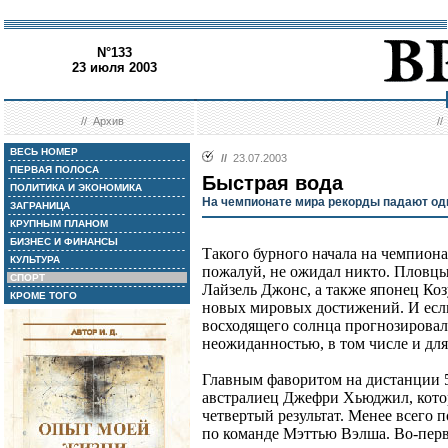
N°133
23 июля 2003
//
Архив
/
ВЕСЬ НОМЕР
//
23.07.2003
ПЕРВАЯ ПОЛОСА
Быстрая вода
ПОЛИТИКА И ЭКОНОМИКА
На чемпионате мира рекорды падают од
ЗАГРАНИЦА
КРУПНЫМ ПЛАНОМ
БИЗНЕС И ФИНАНСЫ
Такого бурного начала на чемпиона
КУЛЬТУРА
пожалуй, не ожидал никто. Пловц
СПОРТ
Лайзель Джонс, а также японец Ко
КРОМЕ ТОГО
новых мировых достижений. И есл
восходящего солнца прогнозировали
неожиданностью, в том числе и для
Главным фаворитом на дистанции 5
австралиец Джефри Хьюджил, котор
четвертый результат. Менее всего
по команде Мэттью Вэлша. Во-перв