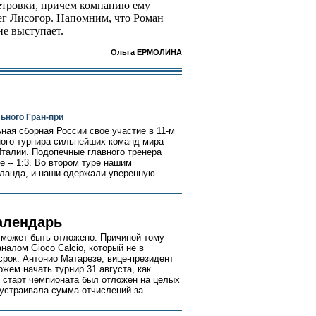
метровки, причем компанию ему
ег Лисогор. Напомним, что Роман
не выступает.
Ольга ЕРМОЛИНА
ьного Гран-при
ная сборная России свое участие в 11-м
ого турнира сильнейших команд мира
Италии. Подопечные главного тренера
 -- 1:3. Во втором туре нашим
иланда, и наши одержали уверенную
алендарь
 может быть отложено. Причиной тому
налом Gioco Calcio, который не в
срок. Антонио Матарезе, вице-президент
ожем начать турнир 31 августа, как
 старт чемпионата был отложен на целых
 устраивала сумма отчислений за