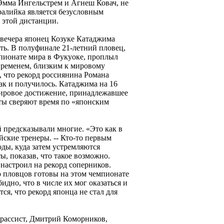
 Эмма Ингельстрем и Агнеш Ковач, не
ралийка является безусловным
 этой дистанции.
 вечера японец Козуке Катаджима
ть. В полуфинале 21-летний пловец,
пионате мира в Фукуоке, проплыл
временем, близким к мировому
ь, что рекорд россиянина Романа
ак и получилось. Катаджима на 16
ировое достижение, принадлежавшее
сты сверяют время по «японским
 предсказывали многие. «Это как в
йские тренеры. -- Кто-то первым
ды, куда затем устремляются
, показав, что такое возможно.
настроил на рекорд соперников.
о пловцов готовы на этом чемпионате
дно, что в числе их мог оказаться и
тся, что рекорд японца не стал для
рассист, Дмитрий Коморников,