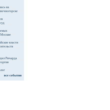
ась на
лнечногорске
ов
суд
аемых
в Москве
йские власти
оятельств
дил Ричарда
еоргия
алог
все события