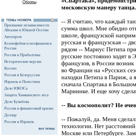
«Спартака», продемонстри
Обзоры
московскую манеру танца.
-- Я считаю, что каждый тан
ТЕМЫ НОМЕРА
Признание независимости
сумма школ. Мне обидно отн
Абхазии и Южной Осетии
школе, французской наприме
Автопром
русская и французская -- д
Ксенофобия и неофашизм в
России
рядом -- Мариус Петипа пр
Россия и Прибалтика
русские постоянно ходят в 
Исторические версии
французов, в России возник 
Косово
во Франции на «Русских сез
Россия и Белоруссия
находки Петипа в Париж, а я
Израиль и Палестина
сначала Спартака в Большом
Дело ЮКОСа
Мариинке. И еще хочу сделат
Защита Химкинского леса
Дело Бульбова
-- Вы космополит? Не оче
Россия и финансовый кризис
Доллар
-- Пожалуй, да. Меня сдела
Россия и Израиль
технологии. Нет расстояний: 
все темы
Москве или Петербурге. За