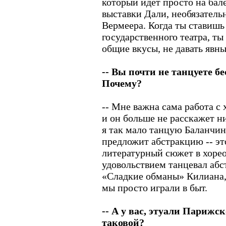
который идет просто на балет
выставки Дали, необязатель
Вермеера. Когда ты ставишь 
государственного театра, т
общие вкусы, не давать явны
-- Вы почти не танцуете б
Почему?
-- Мне важна сама работа с 
и он больше не расскажет н
я так мало танцую Баланчин
предложит абстракцию -- эт
литературный сюжет в хорео
удовольствием танцевал абс
«Сладкие обманы» Килиана, 
мы просто играли в быт.
-- А у вас, этуали Парижс
таковой?