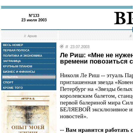
N°133
23 июля 2003
//
Архив
/
ВЕСЬ НОМЕР
//
23.07.2003
ПЕРВАЯ ПОЛОСА
Ле Риш: «Мне не нужен
ПОЛИТИКА И ЭКОНОМИКА
времени повозиться 
ЗАГРАНИЦА
КРУПНЫМ ПЛАНОМ
БИЗНЕС И ФИНАНСЫ
Николя Ле Риш -- этуаль П
КУЛЬТУРА
приглашенная звезда «Ковен
СПОРТ
Петербург на «Звезды белых
КРОМЕ ТОГО
королевским балетом, станц
первой балериной мира Сил
БЕЛЯЕВОЙ эксклюзивное ин
новостей».
-- Вам нравится работать