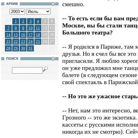
смешно.
АРХИВ
-- То есть если бы вам пр
1
2
3
4
5
6
Москве, вы бы стали танц
7
8
9
10
11
12
13
Большого театра?
14
15
16
17
18
19
20
21
22
23
24
25
26
27
-- Я родился в Париже, там 
28
29
30
31
друзья. Но я счел бы все эт
ПОИСК
пригласили. Я люблю хорео
он уже предложил мне танце
балете (в следующем сезоне
свой спектакль в Парижской
-- Но это же ужасное старь
-- Нет, нам это интересно, 
Грозного -- это же экзотика
кассеты с русскими исполни
никогда их не смотрю). Сейч