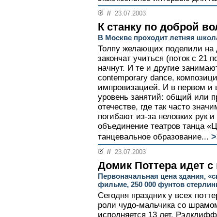
//
23.07.2003
К станку по доброй во
В Москве проходит летняя школ
Толпу желающих поделили на д
закончат учиться (поток с 21 п
начнут. И те и другие занимаю
contemporary dance, композици
импровизацией. И в первом и 
уровень занятий: общий или 
отечестве, где так часто зна
погибают из-за неловких рук и 
объединение театров танца «Ц
>
танцевальное образование...
//
23.07.2003
Домик Поттера идет с
Первоначальная цена здания, «
фильме, 250 000 фунтов стерлин
Сегодня праздник у всех потт
роли чудо-мальчика со шрам
исполняется 13 лет. Рэдклифф