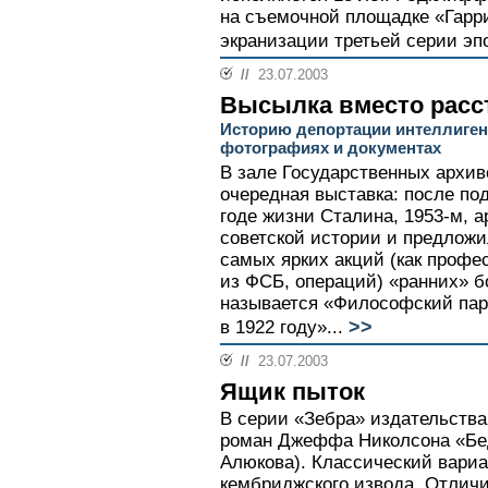
на съемочной площадке «Гарри
экранизации третьей серии эпо
//
23.07.2003
Высылка вместо расс
Историю депортации интеллигенц
фотографиях и документах
В зале Государственных архив
очередная выставка: после по
годе жизни Сталина, 1953-м, а
советской истории и предложи
самых ярких акций (как профе
из ФСБ, операций) «ранних» 
называется «Философский пар
>>
в 1922 году»...
//
23.07.2003
Ящик пыток
В серии «Зебра» издательства
роман Джеффа Николсона «Бед
Алюкова). Классический вариа
кембриджского извода. Отличи