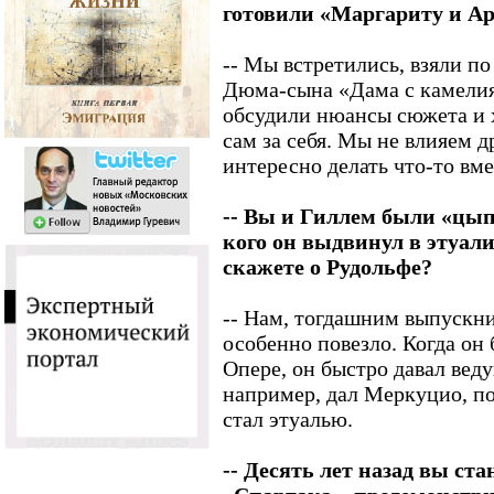
готовили «Маргариту и А
-- Мы встретились, взяли п
Дюма-сына «Дама с камелия
обсудили нюансы сюжета и 
сам за себя. Мы не влияем д
интересно делать что-то вме
-- Вы и Гиллем были «цып
кого он выдвинул в этуали
скажете о Рудольфе?
-- Нам, тогдашним выпускн
особенно повезло. Когда он
Опере, он быстро давал вед
например, дал Меркуцио, п
стал этуалью.
-- Десять лет назад вы ст