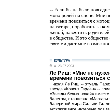
-- Если бы не было повседн
моих ролей на сцене. Мне не
времени повозиться с мотоц
на гитаре, поработать за ко
женой, навестить родителей
в обществе. И это обществ
связями дает мне возможнос
КУЛЬТУРА
//
23.07.2003
Ле Риш: «Мне не нужен
времени повозиться 
Николя Ле Риш -- этуаль Пари
звезда «Ковент Гарден» -- при
«Звезды белых ночей» вместе
балетом, станцевал «Маргарит
балериной мира Сильви Гилл
эксклюзивное интервью для га