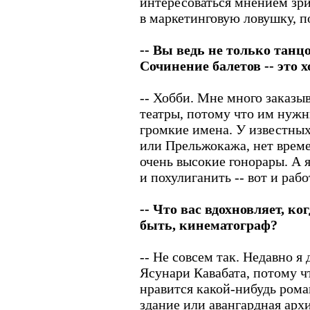
интересоваться мнением зри
в маркетинговую ловушку, п
-- Вы ведь не только танц
Сочинение балетов -- это 
-- Хобби. Мне много заказ
театры, потому что им нуж
громкие имена. У известных
или Прельжокажа, нет време
очень высокие гонорары. А 
и похулиганить -- вот и раб
-- Что вас вдохновляет, к
быть, кинематограф?
-- Не совсем так. Недавно я
Ясунари Кавабата, потому ч
нравится какой-нибудь рома
здание или авангардная арх