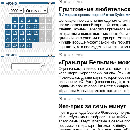
//
28.10.2002
АРХИВ
Притяжение любительск
В Америке прошел первый этап Кубка м
1
2
3
4
5
6
Сенсационное заявление сделал олимп
после показа новой короткой программы
7
8
9
10
11
12
13
Ученик Татьяны Тарасовой признался жу
14
15
16
17
18
19
20
от травмы и испытывает сильные боли в
дальнейшего участия в турнире. На воп
21
22
23
24
25
26
27
Ягудин вообще может закончить любите
28
29
30
31
скрывать, что все будет зависеть от мн
ПОИСК
//
28.10.2002
«Гран-при Бельгии» мож
Один из самых известных и старых эта
календаря «королевских гонок». Речь и
Франкошам, длина круга которой состав
названием «О Руж» (красная вода), ста
одним из самых опасных мест в совреме
«Гран-при Бельгии» может остаться тол
//
28.10.2002
Хет-трик за семь минут
Почти два года Сергею Федорову не уда
«Питтсбургом» он забросил три шайбы
всего семь минут. Впервые в сезоне пр
российского вратаря Николая Хабибуллин
предоставлен отдых. А страж ворот «К