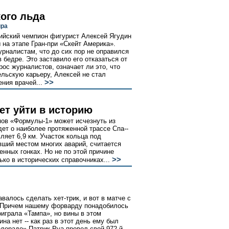
ого льда
ира
ийский чемпион фигурист Алексей Ягудин
 на этапе Гран-при «Скейт Америка».
рналистам, что до сих пор не оправился
 бедре. Это заставило его отказаться от
рос журналистов, означает ли это, что
льскую карьеру, Алексей не стал
>>
ения врачей...
ет уйти в историю
пов «Формулы-1» может исчезнуть из
дет о наиболее протяженной трассе Спа--
ляет 6,9 км. Участок кольца под
вший местом многих аварий, считается
нных гонках. Но не по этой причине
>>
ько в исторических справочниках...
валось сделать хет-трик, и вот в матче с
. Причем нашему форварду понадобилось
оиграла «Тампа», но вины в этом
а нет -- как раз в этот день ему был
олорадо» Патрик Руа провел свой 972-й