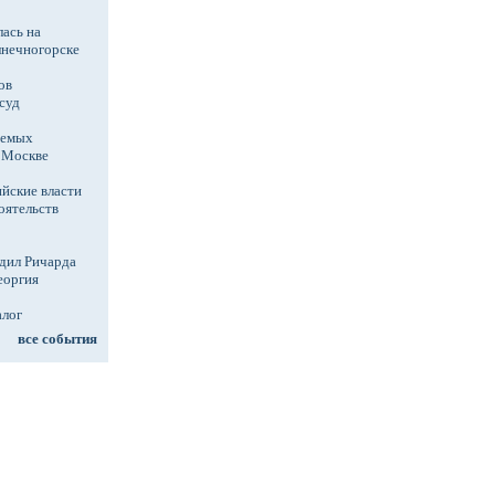
ась на
лнечногорске
ов
суд
аемых
в Москве
йские власти
оятельств
дил Ричарда
еоргия
алог
все события