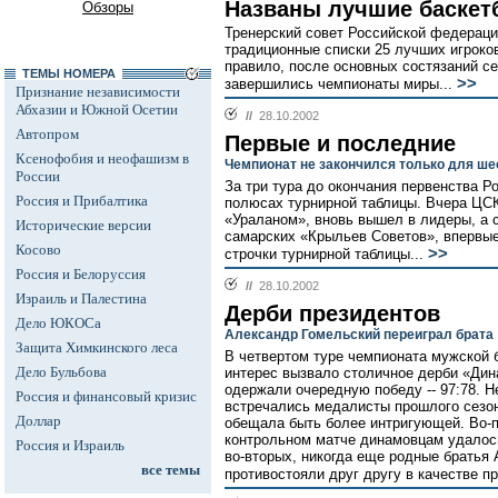
Названы лучшие баскет
Обзоры
Тренерский совет Российской федераци
традиционные списки 25 лучших игроко
правило, после основных состязаний се
ТЕМЫ НОМЕРА
>>
завершились чемпионаты миры...
Признание независимости
Абхазии и Южной Осетии
//
28.10.2002
Автопром
Первые и последние
Ксенофобия и неофашизм в
Чемпионат не закончился только для ше
России
За три тура до окончания первенства Р
Россия и Прибалтика
полюсах турнирной таблицы. Вчера ЦС
«Ураланом», вновь вышел в лидеры, а 
Исторические версии
самарских «Крыльев Советов», впервые
Косово
>>
строчки турнирной таблицы...
Россия и Белоруссия
//
28.10.2002
Израиль и Палестина
Дерби президентов
Дело ЮКОСа
Александр Гомельский переиграл брата
Защита Химкинского леса
В четвертом туре чемпионата мужской 
Дело Бульбова
интерес вызвало столичное дерби «Дин
одержали очередную победу -- 97:78. Н
Россия и финансовый кризис
встречались медалисты прошлого сезон
Доллар
обещала быть более интригующей. Во-п
контрольном матче динамовцам удалось
Россия и Израиль
во-вторых, никогда еще родные братья 
все темы
противостояли друг другу в качестве пр