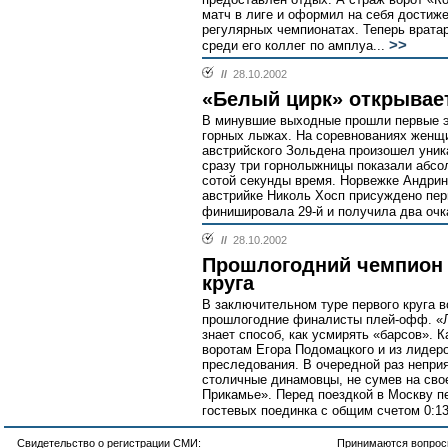
матч в лиге и оформил на себя достиже
регулярных чемпионатах. Теперь врата
>>
среди его коллег по амплуа...
//
28.10.2002
«Белый цирк» открывае
В минувшие выходные прошли первые э
горных лыжах. На соревнованиях женщи
австрийского Зольдена произошел уник
сразу три горнолыжницы показали абсо
сотой секунды время. Норвежке Андри
австрийке Николь Хосп присуждено пе
финишировала 29-й и получила два очка
//
28.10.2002
Прошлогодний чемпион 
круга
В заключительном туре первого круга в
прошлогодние финалисты плей-офф. «Л
знает способ, как усмирять «барсов». К
воротам Егора Подомацкого и из лидер
преследования. В очередной раз непри
столичные динамовцы, не сумев на сво
Прикамье». Перед поездкой в Москву п
гостевых поединка с общим счетом 0:13
Свидетельство о регистрации СМИ:
Принимаются вопросы