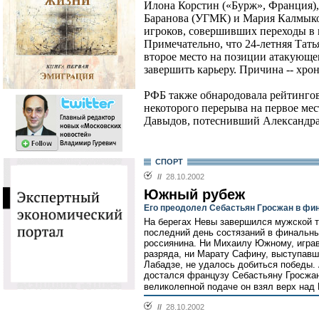
Илона Корстин («Бурж», Франция)
Баранова (УГМК) и Мария Калмыков
игроков, совершивших переходы в м
Примечательно, что 24-летняя Тат
второе место на позиции атакующе
завершить карьеру. Причина -- хро
РФБ также обнародовала рейтингов
некоторого перерыва на первое ме
Давыдов, потеснивший Александра
СПОРТ
//
28.10.2002
Южный рубеж
Его преодолел Себастьян Гросжан в фин
На берегах Невы завершился мужской те
последний день состязаний в финальны
россиянина. Ни Михаилу Южному, игра
разряда, ни Марату Сафину, выступавш
Лабадзе, не удалось добиться победы. 
достался французу Себастьяну Гросжан
великолепной подаче он взял верх над Ю
//
28.10.2002