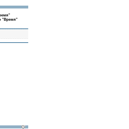
ремя"
о "Время"