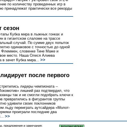
ние по количеству проведенных игр в
рю принадлежат практически все рекорды
т сезон
тапы Кубка мира в лыжных гонках и
н в гигантском слаломе на трассе
альный случай. По сумме двух попыток
лютно одинаковое с точностью до одной
н Флеммен, словенке Тине Маже и
рвое место. Наша Олеся Алиева
>>
 в зачет Кубка мира...
лидирует после первого
стретились лидеры чемпионата --
окомотив» лишний раз подтвердил, что
азанцы так и не смогли подобрать ключи к
ов превратились в фигурантов группы
ятно удивили своих поклонников
ем льду переиграть аутсайдера «Молот-
ермяки проиграли последние два
>>
...
, предложения и замечания: