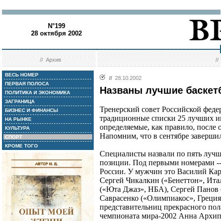
N°199
28 октября 2002
//
Архив
/
ВЕСЬ НОМЕР
//
28.10.2002
ПЕРВАЯ ПОЛОСА
Названы лучшие баскет
ПОЛИТИКА И ЭКОНОМИКА
ЗАГРАНИЦА
Тренерский совет Российской феде
БИЗНЕС И ФИНАНСЫ
традиционные списки 25 лучших и
НА РЫНКЕ
определяемые, как правило, после 
КУЛЬТУРА
Напомним, что в сентябре заверш
СПОРТ
КРОМЕ ТОГО
Специалисты назвали по пять лучш
позиции. Под первыми номерами -
России. У мужчин это Василий Кара
Сергей Чикалкин («Бенеттон», Ит
(«Юта Джаз», НБА), Сергей Панов 
Саврасенко («Олимпиакос», Греция
представительниц прекрасного пол
чемпионата мира-2002 Анна Архипо