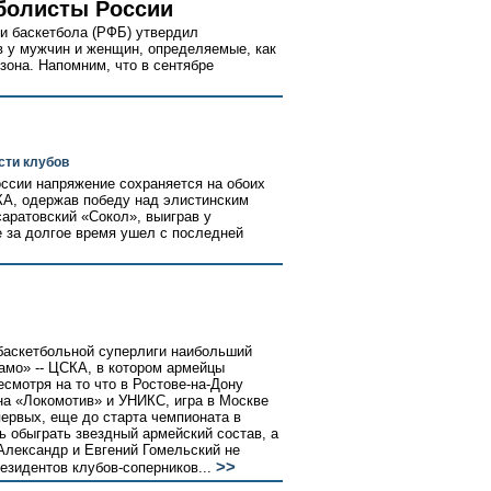
болисты России
и баскетбола (РФБ) утвердил
в у мужчин и женщин, определяемые, как
зона. Напомним, что в сентябре
сти клубов
оссии напряжение сохраняется на обоих
КА, одержав победу над элистинским
саратовский «Сокол», выиграв у
 за долгое время ушел с последней
баскетбольной суперлиги наибольший
амо» -- ЦСКА, в котором армейцы
есмотря на то что в Ростове-на-Дону
а «Локомотив» и УНИКС, игра в Москве
ервых, еще до старта чемпионата в
 обыграть звездный армейский состав, а
Александр и Евгений Гомельский не
>>
езидентов клубов-соперников...