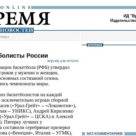
ИД "В
Издательств
/
поиск
болисты России
версия для печати
рации баскетбола (РФБ) утвердил
гроков у мужчин и женщин,
основных состязаний сезона.
ились чемпионаты миры.
их баскетболистов на каждой
- исключительно игроки сборной
сев («Урал-Грейт» -- «Локомотив»),
алия -- УНИКС), Андрей Кириленко
(«Урал-Грейт» -- ЦСКА) и Алексей
). Пятерку лучших у
а составили серебряные призерки
ва («Венеция», Италия -- УГМК),
БЕЗ КОМMЕНТАРИЕВ