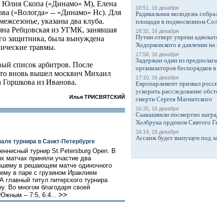
, Юлия Скопа («Динамо» М), Елена
18:51, 16 декабря
а («Вологда» -- «Динамо» Нс). Для
Радикальная молодежь собрал
ежсезонье, указаны два клуба.
площади в подмосковном Со
ьяна Ребцовская из УГМК, занявшая
18:32, 16 декабря
Путин отверг упреки адвокат
го защитника, была вынуждена
Ходорковского в давлении на 
нические травмы.
17:58, 16 декабря
Задержан один из предполаг
ый список арбитров. После
организаторов беспорядков 
сто вновь вышел москвич Михаил
17:10, 16 декабря
 Горшкова из Иванова.
Европарламент призвал росси
ускорить расследование обст
Илья ТРИСВЯТСКИЙ
смерти Сергея Магнитского
16:35, 16 декабря
Саакашвили посмертно награ
Холбрука орденом Святого Г
16:14, 16 декабря
Ассанж будет выпущен под з
але турнира в Санкт-Петербурге
ннисный турнир St.Petersburg Open. В
х матчах приняли участие два
вшему в решающем матче одиночного
ему в паре с грузином Ираклием
А главный титул питерского турнира
у. Во многом благодаря своей
>>
жным -- 7:5, 6:4...