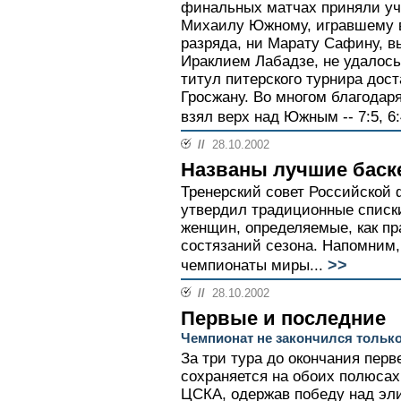
финальных матчах приняли уч
Михаилу Южному, игравшему 
разряда, ни Марату Сафину, в
Ираклием Лабадзе, не удалось
титул питерского турнира дос
Гросжану. Во многом благодар
взял верх над Южным -- 7:5, 6:4
//
28.10.2002
Названы лучшие баск
Тренерский совет Российской
утвердил традиционные списки
женщин, определяемые, как пр
состязаний сезона. Напомним,
>>
чемпионаты миры...
//
28.10.2002
Первые и последние
Чемпионат не закончился тольк
За три тура до окончания пер
сохраняется на обоих полюсах
ЦСКА, одержав победу над эл