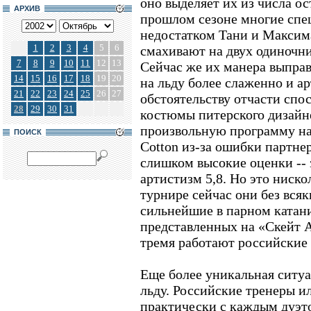
оно выделяет их из числа о
АРХИВ
прошлом сезоне многие спе
недостатком Тани и Максима
1
2
3
4
5
6
смахивают на двух одиночник
7
8
9
10
11
12
13
Сейчас же их манера выправ
14
15
16
17
18
19
20
на льду более слаженно и а
21
22
23
24
25
26
27
обстоятельству отчасти спо
28
29
30
31
костюмы питерского дизайн
произвольную программу на
ПОИСК
Cotton из-за ошибки партне
слишком высокие оценки -- з
артистизм 5,8. Но это ниско
турнире сейчас они без вся
сильнейшие в парном катани
представленных на «Скейт 
тремя работают российские
Еще более уникальная ситуа
льду. Российские тренеры 
практически с каждым дуэто