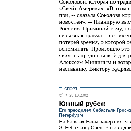
Соколовой, которая по трад
«Скейт Америка». «В этом с
при, -- сказала Соколова к
новостей». -- Планирую выс
России». Причиной тому, по
серьезная травма -- сотрясе
потерей зрения, о которой о
вспоминать. Произошло это 
явилось предпосылкой для р
Алексеем Мишиным и возвр
наставнику Виктору Кудрявц
СПОРТ
//
28.10.2002
Южный рубеж
Его преодолел Себастьян Гросжа
Петербурге
На берегах Невы завершился 
St.Petersburg Open. В последн