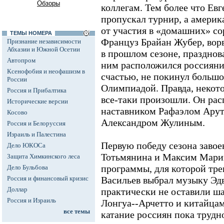
Обзоры
коллегам. Тем более что Е
пропускал турнир, а америк
от участия в «домашних» со
ТЕМЫ НОМЕРА
Француз Брайан Жубер, вор
Признание независимости
Абхазии и Южной Осетии
в прошлом сезоне, празднов
Автопром
ним расположился россиянин
Ксенофобия и неофашизм в
счастью, не покинул большо
России
Олимпиадой. Правда, некот
Россия и Прибалтика
все-таки произошли. Он ра
Исторические версии
наставником Рафаэлом Арут
Косово
Александром Жулиным.
Россия и Белоруссия
Израиль и Палестина
Первую победу сезона завое
Дело ЮКОСа
Тотьмянина и Максим Мари
Защита Химкинского леса
программы, для которой тре
Дело Бульбова
Россия и финансовый кризис
Васильев выбрал музыку Эдв
Доллар
практически не оставили ш
Россия и Израиль
Лонгуа--Арчетто и китайцам
все темы
катание россиян пока трудн