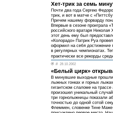
Хет-трик за семь мину
Почти два года Сергею Федоро
трик, и вот в матче с «Питтсб
Причем нашему форварду пона
Впервые в сезоне проиграла «
российского вратаря Николая Х
этот день ему был предоставл
«Колорадо» Патрик Руа провел 
оформил на себя достижение п
в регулярных чемпионатах. Те
практически все рекорды среди
//
28.10.2002
«Белый цирк» открыва
В минувшие выходные прошли 
лыжных гонках и горных лыжах
гигантском слаломе на трассе
произошел уникальный случай.
три горнолыжницы показали а
точностью до одной сотой сек
Флеммен, словенке Тине Маже
присуждено первое место. Н