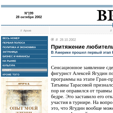
N°199
28 октября 2002
//
Архив
/
ВЕСЬ НОМЕР
//
28.10.2002
ПЕРВАЯ ПОЛОСА
Притяжение любитель
ПОЛИТИКА И ЭКОНОМИКА
В Америке прошел первый этап 
ЗАГРАНИЦА
БИЗНЕС И ФИНАНСЫ
НА РЫНКЕ
КУЛЬТУРА
Сенсационное заявление сд
СПОРТ
фигурист Алексей Ягудин по
КРОМЕ ТОГО
программы на этапе Гран-п
Татьяны Тарасовой призналс
пор не оправился от травмы
бедре. Это заставило его от
участия в турнире. На вопро
это, что Ягудин вообще мо