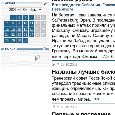
АРХИВ
Его преодолел Себастьян Гросжа
Петербурге
На берегах Невы завершился 
1
2
3
4
5
6
St.Petersburg Open. В последн
7
8
9
10
11
12
13
финальных матчах приняли уч
14
15
16
17
18
19
20
Михаилу Южному, игравшему 
21
22
23
24
25
26
27
разряда, ни Марату Сафину, в
28
29
30
31
Ираклием Лабадзе, не удалось
титул питерского турнира дос
ПОИСК
Гросжану. Во многом благодар
взял верх над Южным -- 7:5, 6:4
//
28.10.2002
Названы лучшие баск
Тренерский совет Российской
утвердил традиционные списки
женщин, определяемые, как пр
состязаний сезона. Напомним,
>>
чемпионаты миры...
//
28.10.2002
Первые и последние