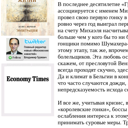
В последнее десятилетие «Г
ассоциируется с именем Ми
провел свою первую гонку в 
ровно через год выиграл пер
на счету Михаэля насчитыва
больше чем у кого бы то ни 
гонщики помимо Шумахера-
этому этапу, так же, впроче
болельщиков. Эта любовь осн
скажем, от пресловутой Вен
всегда проходят скучно, зде
Да и климат в Бельгии в конц
что часто случаются дожди, 
непредсказуемость исхода с
И все же, учитывая кризис, 
«королевские гонки», боссы
ослабления интереса к это
принимать суровые меры. Т