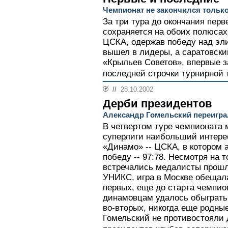
Чемпионат не закончился тольк
За три тура до окончания пер
сохраняется на обоих полюсах
ЦСКА, одержав победу над эл
вышел в лидеры, а саратовски
«Крыльев Советов», впервые з
последней строчки турнирной 
//
28.10.2002
Дерби президентов
Александр Гомельский переигра
В четвертом туре чемпионата 
суперлиги наибольший интере
«Динамо» -- ЦСКА, в котором
победу -- 97:78. Несмотря на т
встречались медалисты прошл
УНИКС, игра в Москве обещал
первых, еще до старта чемпио
динамовцам удалось обыграть 
во-вторых, никогда еще родны
Гомельский не противостояли д