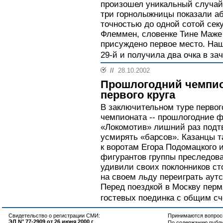
произошел уникальный случай.
три горнолыжницы показали а
точностью до одной сотой сек
Флеммен, словенке Тине Маже
присуждено первое место. Н
29-й и получила два очка в зач
//
28.10.2002
Прошлогодний чемпио
первого круга
В заключительном туре первог
чемпионата -- прошлогодние 
«Локомотив» лишний раз подтве
усмирять «барсов». Казанцы т
к воротам Егора Подомацкого 
фигурантов группы преследова
удивили своих поклонников с
на своем льду переиграть аут
Перед поездкой в Москву перм
гостевых поединка с общим сче
Свидетельство о регистрации СМИ:
Принимаются вопросы
ЭЛ N° 77-2909 от 26 июня 2000 г
По содержанию публ