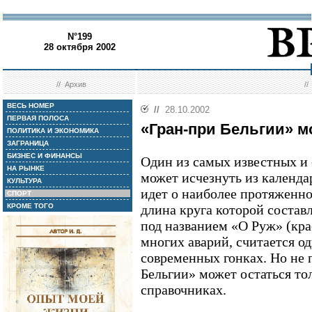
N°199
28 октября 2002
//
Архив
/
ВЕСЬ НОМЕР
//
28.10.2002
ПЕРВАЯ ПОЛОСА
«Гран-при Бельгии» м
ПОЛИТИКА И ЭКОНОМИКА
ЗАГРАНИЦА
БИЗНЕС И ФИНАНСЫ
Один из самых известных и
НА РЫНКЕ
может исчезнуть из календа
КУЛЬТУРА
идет о наиболее протяженн
СПОРТ
КРОМЕ ТОГО
длина круга которой составл
под названием «О Руж» (кра
многих аварий, считается о
современных гонках. Но не 
Бельгии» может остаться то
справочниках.