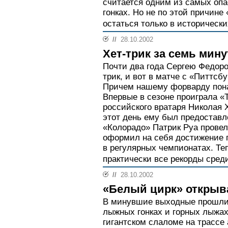
считается одним из самых оп
гонках. Но не по этой причине
остаться только в исторически
//
28.10.2002
Хет-трик за семь мину
Почти два года Сергею Федоро
трик, и вот в матче с «Питтсб
Причем нашему форварду пона
Впервые в сезоне проиграла «
российского вратаря Николая Х
этот день ему был предоставл
«Колорадо» Патрик Руа провел 
оформил на себя достижение п
в регулярных чемпионатах. Те
практически все рекорды среди
//
28.10.2002
«Белый цирк» открыва
В минувшие выходные прошли 
лыжных гонках и горных лыжах
гигантском слаломе на трассе