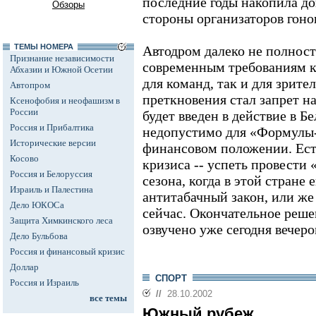
последние годы накопила до
Обзоры
стороны организаторов гонок
ТЕМЫ НОМЕРА
Автодром далеко не полност
Признание независимости
современным требованиям к
Абхазии и Южной Осетии
для команд, так и для зрит
Автопром
преткновения стал запрет н
Ксенофобия и неофашизм в
России
будет введен в действие в Бе
Россия и Прибалтика
недопустимо для «Формулы-
Исторические версии
финансовом положении. Есть
Косово
кризиса -- успеть провести 
Россия и Белоруссия
сезона, когда в этой стране 
Израиль и Палестина
антитабачный закон, или же
Дело ЮКОСа
сейчас. Окончательное реше
Защита Химкинского леса
озвучено уже сегодня вечеро
Дело Бульбова
Россия и финансовый кризис
Доллар
СПОРТ
Россия и Израиль
//
28.10.2002
все темы
Южный рубеж