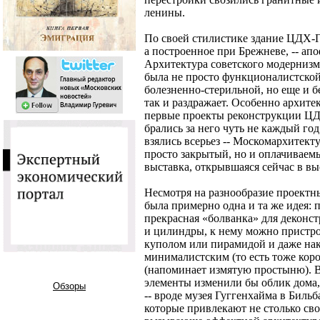
ленины.
По своей стилистике здание ЦДХ-
а построенное при Брежневе, -- ап
Архитектура советского модернизма
была не просто функционалистской
болезненно-стерильной, но еще и б
так и раздражает. Особенно архите
первые проекты реконструкции ЦД
брались за него чуть не каждый год
взялись всерьез -- Москомархитекту
просто закрытый, но и оплачиваемы
выставка, открывшаяся сейчас в вы
Несмотря на разнообразие проектн
была примерно одна и та же идея: 
прекрасная «болванка» для деконс
и цилиндры, к нему можно пристро
куполом или пирамидой и даже нак
минималистским (то есть тоже кор
(напоминает измятую простыню). В
элементы изменили бы облик дома,
Обзоры
-- вроде музея Гуггенхайма в Биль
которые привлекают не столько св