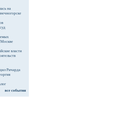
ась на
лнечногорске
ов
суд
аемых
в Москве
йские власти
оятельств
дил Ричарда
еоргия
алог
все события