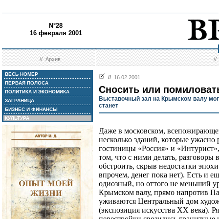
N°28
16 февраля 2001
//
Архив
/
ВЕСЬ НОМЕР
//
16.02.2001
ПЕРВАЯ ПОЛОСА
Сносить или помиловат
ПОЛИТИКА И ЭКОНОМИКА
Выставочный зал на Крымском валу мог 
ЗАГРАНИЦА
станет
БИЗНЕС И ФИНАНСЫ
КУЛЬТУРА
Даже в московском, всепожирающе
несколько зданий, которые ужасно 
гостиницы «Россия» и «Интурист»,
том, что с ними делать, разговоры 
обстроить, скрыв недостатки эпохи 
впрочем, денег пока нет). Есть и е
одиозный, но оттого не меньший ур
Крымском валу, прямо напротив Па
уживаются Центральный дом художн
(экспозиция искусства XX века). Ря
перестройки свозились гранитные 