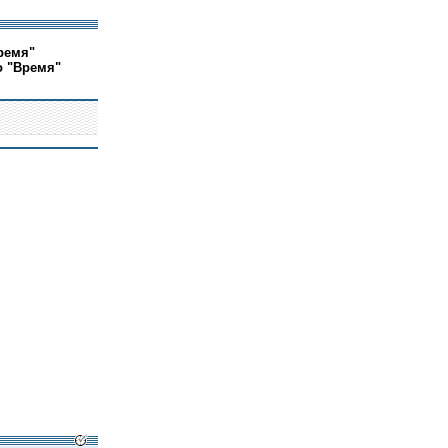
ремя"
о "Время"