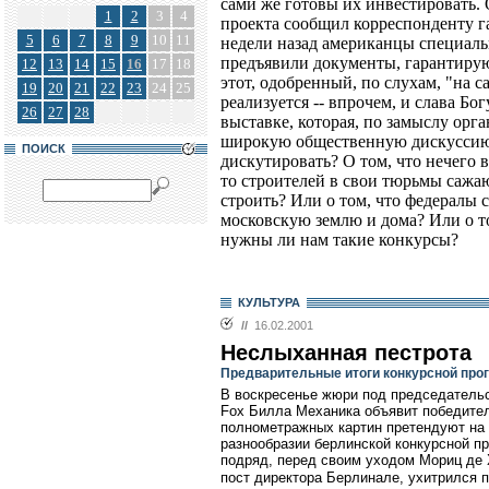
сами же готовы их инвестировать. 
1
2
3
4
проекта сообщил корреспонденту га
5
6
7
8
9
10
11
недели назад американцы специаль
предъявили документы, гарантиру
12
13
14
15
16
17
18
этот, одобренный, по слухам, "на с
19
20
21
22
23
24
25
реализуется -- впрочем, и слава Бо
26
27
28
выставке, которая, по замыслу орг
широкую общественную дискуссию. 
ПОИСК
дискутировать? О том, что нечего
то строителей в свои тюрьмы сажаю
строить? Или о том, что федералы 
московскую землю и дома? Или о т
нужны ли нам такие конкурсы?
КУЛЬТУРА
//
16.02.2001
Неслыханная пестрота
Предварительные итоги конкурсной пр
В воскресенье жюри под председательс
Fox Билла Механика объявит победител
полнометражных картин претендуют на 
разнообразии берлинской конкурсной п
подряд, перед своим уходом Мориц де 
пост директора Берлинале, ухитрился п