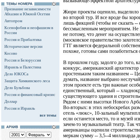
вызывающе-эффектной архитектур
ТЕМЫ НОМЕРА
Признание независимости
Жюри проекты оценило, выделило 
Абхазии и Южной Осетии
во второй тур. И все вроде бы хоро
Автопром
лишь фикцией (чтобы не сказать --
Ксенофобия и неофашизм в
бессмысленным мероприятием. Не п
России
не потому, что денег на осуществ
Россия и Прибалтика
(московское правительство захотел
ГТГ является федеральной собствен
Исторические версии
похоже, готовы сами позаботиться о
Косово
Россия и Белоруссия
В прошлом году, задолго до того, 
Израиль и Палестина
конкурс, американский архитектор 
простеньким таким названием -- Ц
Дело ЮКОСа
думать, название выбрано неслучай
Защита Химкинского леса
этом проекте есть три важные особ
Дело Бульбова
единственный, который -- хладнокр
Россия и финансовый кризис
существующего здания и строительс
Доллар
Рядом с ними высотки Нового Арба
Во-вторых: в этих небоскребах раз
Россия и Израиль
отель «люкс», 10-зальный мультипл
все темы
если останется место, то и музей 
зачем-то музыкальный театр. Так ч
АРХИВ
американцы оценили строительство
меркам сумму -- 3,5--4 миллиарда 