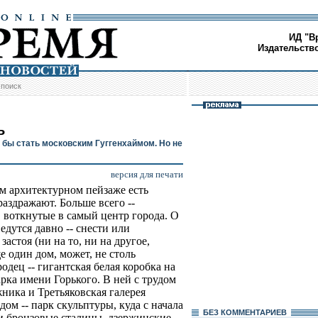
ИД "В
Издательств
/
поиск
ь
бы стать московским Гуггенхаймом. Но не
версия для печати
м архитектурном пейзаже есть
раздражают. Больше всего --
 воткнутые в самый центр города. О
ведутся давно -- снести или
застоя (ни на то, ни на другое,
ще один дом, может, не столь
одец -- гигантская белая коробка на
рка имени Горького. В ней с трудом
ика и Третьяковская галерея
дом -- парк скульптуры, куда с начала
БЕЗ КОМMЕНТАРИЕВ
и бронзовые сталины, дзержинские,