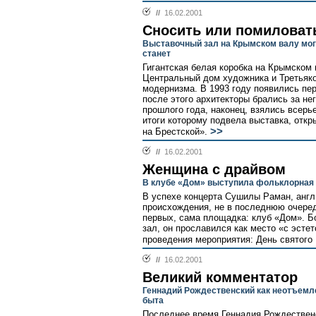
//
16.02.2001
Сносить или помиловат
Выставочный зал на Крымском валу мог 
станет
Гигантская белая коробка на Крымском 
Центральный дом художника и Третьяков
модернизма. В 1993 году появились пе
после этого архитекторы брались за нег
прошлого года, наконец, взялись всерь
итоги которому подвела выставка, отк
>>
на Брестской».
//
16.02.2001
Женщина с драйвом
В клубе «Дом» выступила фольклорная
В успехе концерта Сушилы Раман, англ
происхождения, не в последнюю очеред
первых, сама площадка: клуб «Дом». Б
зал, он прославился как место «с эсте
проведения мероприятия: День святого
//
16.02.2001
Великий комментатор
Геннадий Рождественский как неотъемл
быта
Последнее время Геннадия Рождественс