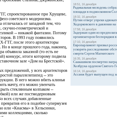
18:51, 16 декабря
Радикальная молодежь собрал
площади в подмосковном Со
ГТГ, спроектированное при Хрущеве,
18:32, 16 декабря
офеоз советского модернизма.
Путин отверг упреки адвокат
 отличалась от западной тем, что
Ходорковского в давлении на 
, скучно-геометрической и
17:58, 16 декабря
Задержан один из предполаг
езликой -- никакой фантазии. Потому
организаторов беспорядков 
кторов. В 1993 году появились
Х-ГТГ, после этого архитекторы
17:10, 16 декабря
Европарламент призвал росси
. Но в конце прошлого года, наконец,
ускорить расследование обст
ра объявила заказной (то есть не
смерти Сергея Магнитского
й) конкурс, итоги которому подвела
16:35, 16 декабря
ставочном зале «Дом на Брестской».
Саакашвили посмертно награ
Холбрука орденом Святого Г
ых предложений, у всех архитекторов
16:14, 16 декабря
Ассанж будет выпущен под з
простой параллелепипед -- это
трукции. В него можно вбить клинья
ить мачту, его можно увенчать
рыть стеклянным колпаком --
обкой) или же постмодерновым
о всех случаях добавленные
 превратив его в подобие супермузея
бао или «Киасмы» в Хельсинки,
оими коллекциями, сколько