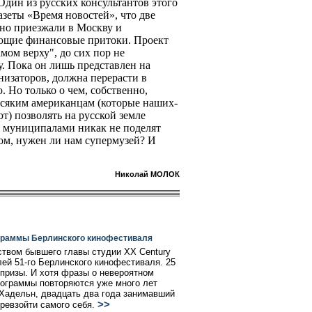
Один из русских консультантов этого
зеты «Время новостей», что две
но приезжали в Москву и
ющие финансовые притоки. Проект
амом верху", до сих пор не
гу. Пока он лишь представлен на
анизаторов, должна перерасти в
Но только о чем, собственно,
 всяким американцам (которые наших-
т) позволять на русской земле
с муниципалами никак не поделят
ом, нужен ли нам супермузей? И
Николай МОЛОК
ограммы Берлинского кинофестиваля
твом бывшего главы студии XX Century
ей 51-го Берлинского кинофестиваля. 25
призы. И хотя фразы о невероятном
рограммы повторяются уже много лет
Хадельн, двадцать два года занимавший
>>
ревзойти самого себя.