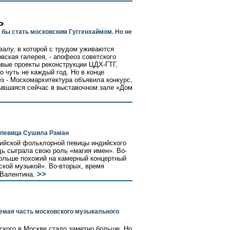
ь
бы стать московским Гуггенхаймом. Но не
валу, в которой с трудом уживаются
ская галерея, - апофеоз советского
рвые проекты реконструкции ЦДХ-ГТГ,
о чуть не каждый год. Но в конце
ез - Москомархитектура объявила конкурс,
рывшаяся сейчас в выставочном зале «Дом
 певица Сушила Раман
ийской фольклорной певицы индийского
ь сыграла свою роль «магия имен». Во-
ольше похожий на камерный концертный
тской музыкой». Во-вторых, время
>>
 Валентина.
емая часть московского музыкального
кого в Москве стало заметно больше. Но