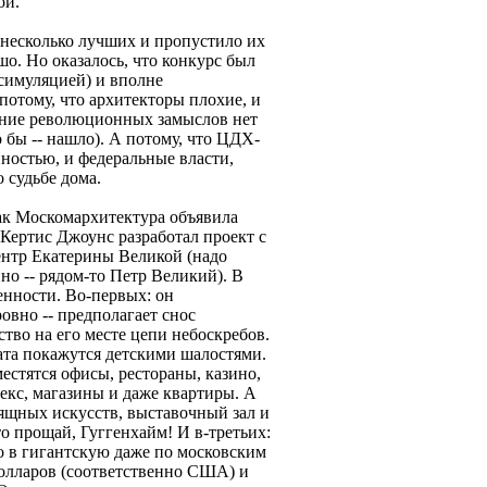
ой.
несколько лучших и пропустило их
шо. Но оказалось, что конкурс был
 симуляцией) и вполне
отому, что архитекторы плохие, и
ление революционных замыслов нет
о бы -- нашло). А потому, что ЦДХ-
ностью, и федеральные власти,
 судьбе дома.
как Москомархитектура объявила
Кертис Джоунс разработал проект с
ентр Екатерины Великой (надо
но -- рядом-то Петр Великий). В
енности. Во-первых: он
овно -- предполагает снос
тво на его месте цепи небоскребов.
та покажутся детскими шалостями.
местятся офисы, рестораны, казино,
екс, магазины и даже квартиры. А
изящных искусств, выставочный зал и
то прощай, Гуггенхайм! И в-третьих:
 в гигантскую даже по московским
долларов (соответственно США) и