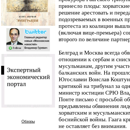
принесло плоды: хорватские
решение арестовать и перед
подозреваемых в военных пр
протеста из коалиции вышл
(включая вице-премьера) со
второго по величине партнер
Белград и Москва всегда об
отношении к сербам и снисх
мусульманам, другим участ
балканских войн. На прошло
Югославии Воислав Коштуни
критикой на трибунал за од
министр юстиции СРЮ Влад
Понте письмо с просьбой об
предъявлены обвинения лид
хорватским и мусульмански
боснийской войны. Гаага кри
Обзоры
не оставляет без внимания.