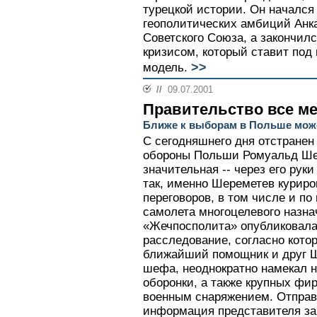
турецкой истории. Он началс
геополитических амбиций Анка
Советского Союза, а закончил
кризисом, который ставит под
>>
модель.
//
09.07.2001
Правительство все м
Ближе к выборам в Польше може
С сегодняшнего дня отстранен
обороны Польши Ромуальд Ше
значительная -- через его рук
так, именно Шереметев курир
переговоров, в том числе и по
самолета многоцелевого назна
«Жечпосполита» опубликовала
расследование, согласно кото
ближайший помощник и друг Ш
шефа, неоднократно намекал н
оборонки, а также крупных фи
военным снаряжением. Отправ
информация представителя за