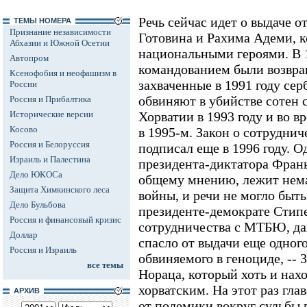
Речь сейчас идет о выдаче о
ТЕМЫ НОМЕРА
Признание независимости
Готовина и Рахима Адеми, 
Абхазии и Южной Осетии
национальными героями. В 1
Автопром
командованием были возвра
Ксенофобия и неофашизм в
захваченные в 1991 году сер
России
обвиняют в убийстве сотен 
Россия и Прибалтика
Исторические версии
Хорватии в 1993 году и во в
Косово
в 1995-м. Закон о сотрудни
Россия и Белоруссия
подписал еще в 1996 году. О
Израиль и Палестина
президента-диктатора Франь
Дело ЮКОСа
общему мнению, лежит нема
Защита Химкинского леса
войны, и речи не могло быт
Дело Бульбова
президенте-демократе Стип
Россия и финансовый кризис
сотрудничества с МТБЮ, да
Доллар
спасло от выдачи еще одного
Россия и Израиль
обвиняемого в геноциде, -- 
все темы
Нораца, который хоть и нахо
хорватским. На этот раз гла
АРХИВ
от полемики вокруг судьбы 