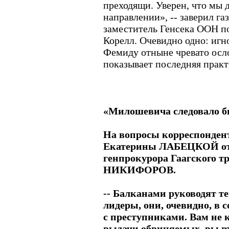
преходящи. Уверен, что мы 
направлении», -- заверил га
заместитель Генсека ООН п
Корелл. Очевидно одно: иг
Фемиду отныне чревато осл
показывает последняя практ
«Милошевича следовало б
На вопросы корреспондент
Екатерины ЛАБЕЦКОЙ отв
генпрокурора Гаагского т
НИКИФОРОВ.
-- Балканами руководят т
лидеры, они, очевидно, в 
с преступниками. Вам не к
выдачи обвиняемых, вы в