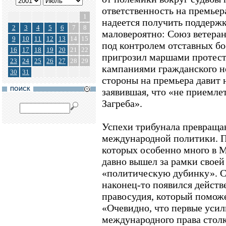
ответственность на премьер
1
надеется получить поддержк
2
3
4
5
6
7
8
маловероятно: Союз ветера
9
10
11
12
13
14
15
под контролем отставных б
16
17
18
19
20
21
22
пригрозил маршами протест
23
24
25
26
27
28
29
кампаниями гражданского н
30
31
стороны на премьера давит 
ПОИСК
заявившая, что «не приемле
Загреба».
Успехи трибунала превраща
международной политики. П
которых особенно много в М
давно вышел за рамки своей
«политическую дубинку». С
наконец-то появился дейст
правосудия, который поможе
«Очевидно, что первые усил
международного права столк