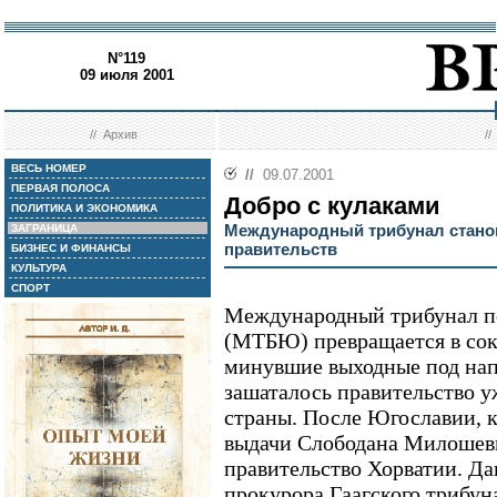
N°119
09 июля 2001
//
Архив
/
ВЕСЬ НОМЕР
//
09.07.2001
ПЕРВАЯ ПОЛОСА
Добро с кулаками
ПОЛИТИКА И ЭКОНОМИКА
Международный трибунал станов
ЗАГРАНИЦА
правительств
БИЗНЕС И ФИНАНСЫ
КУЛЬТУРА
СПОРТ
Международный трибунал п
(МТБЮ) превращается в сок
минувшие выходные под на
зашаталось правительство у
страны. После Югославии, 
выдачи Слободана Милошеви
правительство Хорватии. Да
прокурора Гаагского трибун