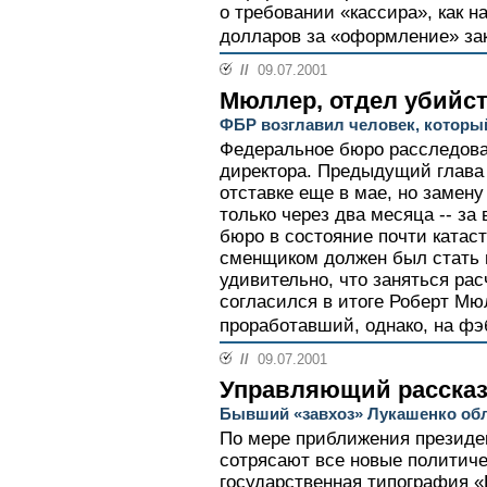
о требовании «кассира», как н
долларов за «оформление» зака
//
09.07.2001
Мюллер, отдел убийс
ФБР возглавил человек, которы
Федеральное бюро расследова
директора. Предыдущий глава
отставке еще в мае, но замен
только через два месяца -- за
бюро в состояние почти катаст
сменщиком должен был стать 
удивительно, что заняться ра
согласился в итоге Роберт Мю
проработавший, однако, на фэб
//
09.07.2001
Управляющий рассказ
Бывший «завхоз» Лукашенко обл
По мере приближения президе
сотрясают все новые политиче
государственная типография «