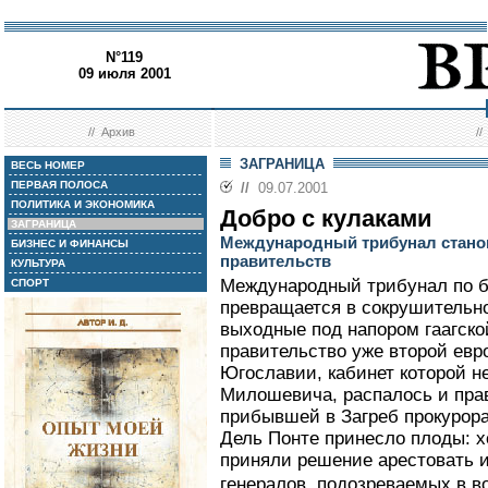
N°119
09 июля 2001
//
Архив
/
ЗАГРАНИЦА
ВЕСЬ НОМЕР
ПЕРВАЯ ПОЛОСА
//
09.07.2001
ПОЛИТИКА И ЭКОНОМИКА
Добро с кулаками
ЗАГРАНИЦА
Международный трибунал станов
БИЗНЕС И ФИНАНСЫ
правительств
КУЛЬТУРА
Международный трибунал по
СПОРТ
превращается в сокрушительн
выходные под напором гаагск
правительство уже второй евр
Югославии, кабинет которой 
Милошевича, распалось и пра
прибывшей в Загреб прокурора
Дель Понте принесло плоды: х
приняли решение арестовать 
генералов, подозреваемых в в