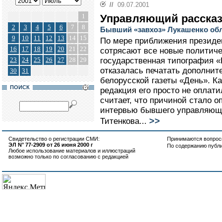
//
09.07.2001
1
Управляющий рассказ
2
3
4
5
6
7
8
Бывший «завхоз» Лукашенко обл
9
10
11
12
13
14
15
По мере приближения президе
16
17
18
19
20
21
22
сотрясают все новые политиче
23
24
25
26
27
28
29
государственная типография «
отказалась печатать дополни
30
31
белорусской газеты «День». К
ПОИСК
редакция его просто не оплати
считает, что причиной стало о
интервью бывшего управляюще
>>
Титенкова...
Свидетельство о регистрации СМИ:
Принимаются вопросы
ЭЛ N° 77-2909 от 26 июня 2000 г
По содержанию публ
Любое использование материалов и иллюстраций
возможно только по согласованию с редакцией