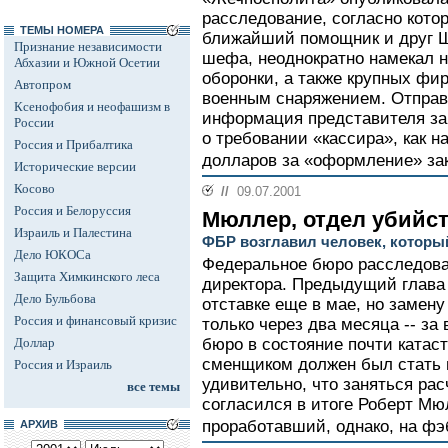
расследование, согласно кото
ТЕМЫ НОМЕРА
ближайший помощник и друг Ш
Признание независимости
шефа, неоднократно намекал н
Абхазии и Южной Осетии
оборонки, а также крупных фи
Автопром
военным снаряжением. Отправ
Ксенофобия и неофашизм в
информация представителя за
России
о требовании «кассира», как н
Россия и Прибалтика
долларов за «оформление» зак
Исторические версии
Косово
//
09.07.2001
Россия и Белоруссия
Мюллер, отдел убийс
Израиль и Палестина
ФБР возглавил человек, которы
Дело ЮКОСа
Федеральное бюро расследова
Защита Химкинского леса
директора. Предыдущий глава
Дело Бульбова
отставке еще в мае, но замен
Россия и финансовый кризис
только через два месяца -- за
Доллар
бюро в состояние почти катаст
сменщиком должен был стать 
Россия и Израиль
удивительно, что заняться ра
все темы
согласился в итоге Роберт Мю
проработавший, однако, на фэб
АРХИВ