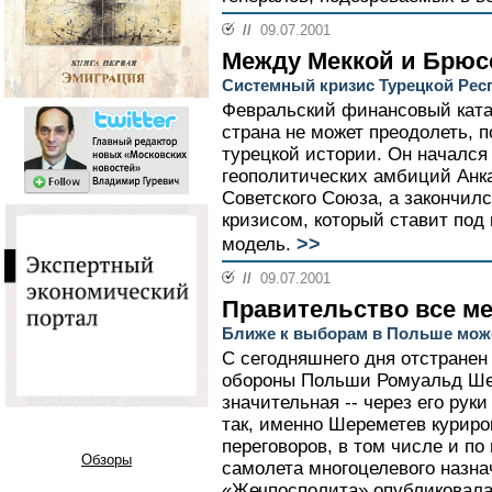
//
09.07.2001
Между Меккой и Брюс
Системный кризис Турецкой Рес
Февральский финансовый ката
страна не может преодолеть, 
турецкой истории. Он началс
геополитических амбиций Анка
Советского Союза, а закончил
кризисом, который ставит под
>>
модель.
//
09.07.2001
Правительство все м
Ближе к выборам в Польше може
С сегодняшнего дня отстранен
обороны Польши Ромуальд Ше
значительная -- через его рук
так, именно Шереметев курир
переговоров, в том числе и по
Обзоры
самолета многоцелевого назна
«Жечпосполита» опубликовала