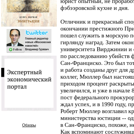
юрист опытный, не проработ
фэбээровской кухне и дня.
Отличник и прекрасный спо
окончании престижного При
пошел служить в морскую пе
гирлянду наград. Затем око
университета Вирджинии и с
по расследованию убийств 
Сан-Франциско. Это был тот
и работа созданы друг для 
коллег, Мюллер был настоя
приходом процент раскрыты
увеличился, и уже в начале
пост федерального прокурора
ждал успех, и в 1990 году, 
Роберт Мюллер возглавил к
министерства юстиции -- од
в Сан-Франциско, похоже, не
Обзоры
Как вспоминают сослуживцы