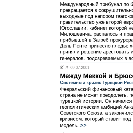
Международный трибунал по
превращается в сокрушительн
выходные под напором гаагск
правительство уже второй евр
Югославии, кабинет которой 
Милошевича, распалось и пра
прибывшей в Загреб прокурора
Дель Понте принесло плоды: х
приняли решение арестовать 
генералов, подозреваемых в в
//
09.07.2001
Между Меккой и Брюс
Системный кризис Турецкой Рес
Февральский финансовый ката
страна не может преодолеть, 
турецкой истории. Он началс
геополитических амбиций Анка
Советского Союза, а закончил
кризисом, который ставит под
>>
модель.