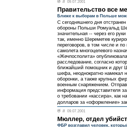
//
09.07.2001
Правительство все м
Ближе к выборам в Польше може
С сегодняшнего дня отстранен
обороны Польши Ромуальд Ше
значительная -- через его рук
так, именно Шереметев курир
переговоров, в том числе и по
самолета многоцелевого назна
«Жечпосполита» опубликовала
расследование, согласно кото
ближайший помощник и друг Ш
шефа, неоднократно намекал н
оборонки, а также крупных фи
военным снаряжением. Отправ
информация представителя за
о требовании «кассира», как н
долларов за «оформление» зака
//
09.07.2001
Мюллер, отдел убийс
ФБР возглавил человек, которы