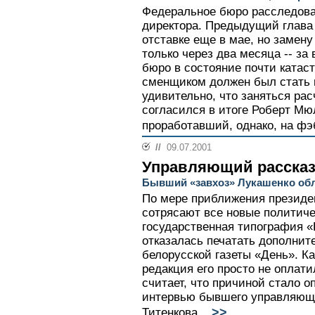
Федеральное бюро расследова
директора. Предыдущий глава
отставке еще в мае, но замен
только через два месяца -- за
бюро в состояние почти катаст
сменщиком должен был стать 
удивительно, что заняться ра
согласился в итоге Роберт Мю
проработавший, однако, на фэб
//
09.07.2001
Управляющий рассказ
Бывший «завхоз» Лукашенко обл
По мере приближения президе
сотрясают все новые политиче
государственная типография «
отказалась печатать дополни
белорусской газеты «День». К
редакция его просто не оплати
считает, что причиной стало о
интервью бывшего управляюще
>>
Титенкова...