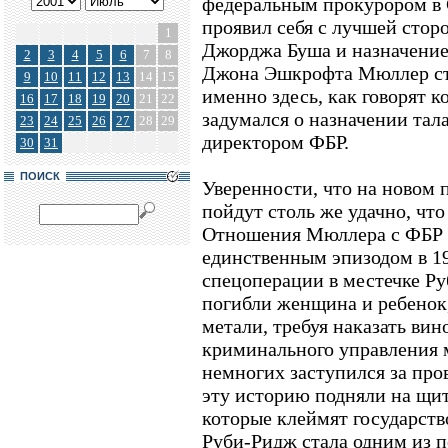
федеральным прокурором в 
проявил себя с лучшей стор
1
Джорджа Буша и назначени
2
3
4
5
6
7
8
Джона Эшкрофта Мюллер ста
9
10
11
12
13
14
15
именно здесь, как говорят 
16
17
18
19
20
21
22
задумался о назначении тал
23
24
25
26
27
28
29
директором ФБР.
30
31
ПОИСК
Уверенности, что на новом
пойдут столь же удачно, что
Отношения Мюллера с ФБР 
единственным эпизодом в 199
спецоперации в местечке Ру
погибли женщина и ребенок
метали, требуя наказать вино
криминального управления
немногих заступился за про
эту историю подняли на щит
которые клеймят государств
Руби-Ридж стала одним из 