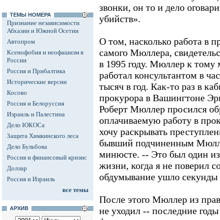
звонки, он то и дело оговар
ТЕМЫ НОМЕРА
убийств».
Признание независимости
Абхазии и Южной Осетии
О том, насколько работа в п
Автопром
самого Мюллера, свидетель
Ксенофобия и неофашизм в
России
в 1995 году. Мюллер к тому
Россия и Прибалтика
работал консультантом в ча
Исторические версии
тысяч в год. Как-то раз в ка
Косово
прокурора в Вашингтоне Эри
Россия и Белоруссия
Роберт Мюллер просился обр
Израиль и Палестина
оплачиваемую работу в проку
Дело ЮКОСа
хочу раскрывать преступлен
Защита Химкинского леса
бывший подчиненным Мюллер
Дело Бульбова
минюсте. -- Это был один и
Россия и финансовый кризис
жизни, когда я не поверил с
Доллар
обдумывание ушло секунды д
Россия и Израиль
все темы
После этого Мюллер из пра
АРХИВ
не уходил -- последние год