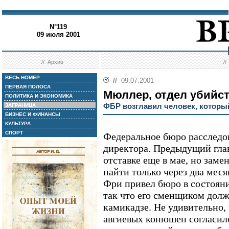
N°119
09 июля 2001
//
Архив
/
ВЕСЬ НОМЕР
//
09.07.2001
ПЕРВАЯ ПОЛОСА
Мюллер, отдел убийс
ПОЛИТИКА И ЭКОНОМИКА
ФБР возглавил человек, которы
ЗАГРАНИЦА
БИЗНЕС И ФИНАНСЫ
КУЛЬТУРА
СПОРТ
Федеральное бюро расследо
директора. Предыдущий гла
отставке еще в мае, но заме
найти только через два меся
Фри привел бюро в состояни
так что его сменщиком долж
камикадзе. Не удивительно, 
авгиевых конюшен согласилс