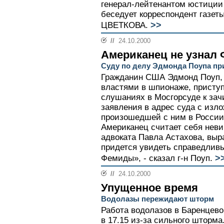
генерал-лейтенантом юстиц
беседует корреспондент газет
>>
ЦВЕТКОВА.
//
24.10.2000
Американец не узнал
Суду по делу Эдмонда Поупа при
Гражданин США Эдмонд Поуп,
властями в шпионаже, приступ
слушаниях в Мосгорсуде к зач
заявления в адрес суда с изл
произошедшей с ним в России
Американец считает себя неви
адвоката Павла Астахова, выр
придется увидеть справедливы
>
Фемиды», - сказал г-н Поуп.
//
24.10.2000
Упущенное время
Водолазы пережидают шторм
Работа водолазов в Баренцев
в 17.15 из-за сильного шторм