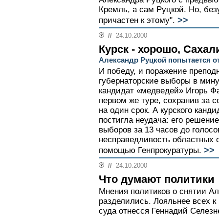
Кремль, а сам Руцкой. Но, без
>>
причастен к этому".
//
24.10.2000
Курск - хорошо, Сахал
Александр Руцкой попытается о
И победу, и поражение препод
губернаторские выборы в мин
кандидат «медведей» Игорь Ф
первом же туре, сохранив за с
на один срок. А курского канд
постигла неудача: его решени
выборов за 13 часов до голосо
несправедливость областных с
>>
помощью Генпрокуратуры.
//
24.10.2000
Что думают политики
Мнения политиков о снятии Ал
разделились. Лояльнее всех к
суда отнесся Геннадий Селезн