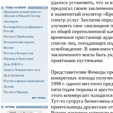
удалось установить, что за 
предлагал своим заключенны
ТЕМЫ НОМЕРА
Признание независимости
в знаменитый изолятор «Кр
Абхазии и Южной Осетии
спектр услуг. Заплатив опр
Автопром
улучшить свое «жилищное 
Ксенофобия и неофашизм в
из общей переполненной ка
России
временное пристанище аудио
Россия и Прибалтика
Исторические версии
список лиц, попадающих по
Косово
освобождение. В зависимос
Россия и Белоруссия
заключенного могла быть у
Израиль и Палестина
приятными пустячками.
Дело ЮКОСа
Защита Химкинского леса
Представителям Фемиды пре
Дело Бульбова
конкретных эпизода получе
Россия и финансовый кризис
1998 г. одного местного пр
Доллар
пяти годам тюрьмы и арестов
Россия и Израиль
этого коммерсант находился
все темы
Тут-то супруга бизнесмена в
приятельницы дружеские о
АРХИВ
Вскоре женщине устроили в