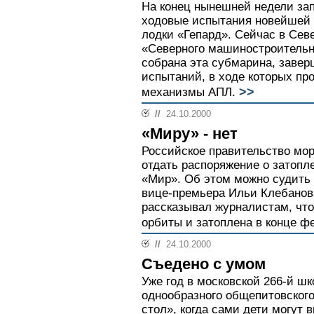
На конец нынешней недели за
ходовые испытания новейшей 
лодки «Гепард». Сейчас в Сев
«Северного машиностроительн
собрана эта субмарина, завер
испытаний, в ходе которых пр
>>
механизмы АПЛ.
//
24.10.2000
«Миру» - нет
Российское правительство мор
отдать распоряжение о затопл
«Мир». Об этом можно судить
вице-премьера Ильи Клебанов
рассказывал журналистам, что
орбиты и затоплена в конце фе
//
24.10.2000
Съедено с умом
Уже год в московской 266-й ш
однообразного общепитовског
стол», когда сами дети могут 