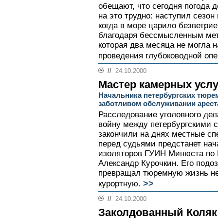
обещают, что сегодня погода 
на это трудно: наступил сезон
когда в море царило безветрие
благодаря бессмысленным мет
которая два месяца не могла 
проведения глубоководной опе
//
24.10.2000
Мастер камерных услу
Начальника петербургских тюре
заботливом обслуживании арест
Расследование уголовного дел
войну между петербургскими 
закончили на днях местные с
перед судьями предстанет нач
изоляторов ГУИН Минюста по 
Александр Курочкин. Его подоз
превращал тюремную жизнь не
>>
курортную.
//
24.10.2000
Заколдованный Коляк