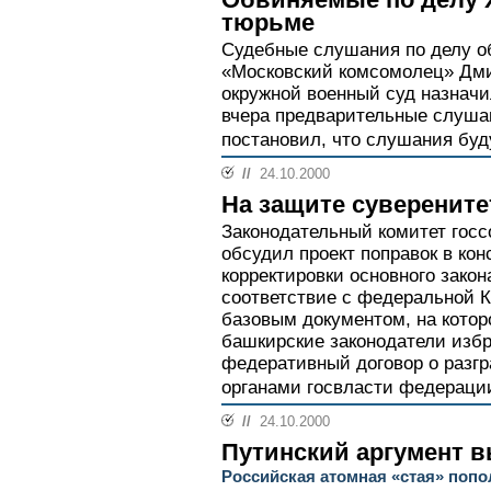
тюрьме
Судебные слушания по делу о
«Московский комсомолец» Дми
окружной военный суд назначи
вчера предварительные слуша
постановил, что слушания буд
//
24.10.2000
На защите суверените
Законодательный комитет гос
обсудил проект поправок в ко
корректировки основного закон
соответствие с федеральной К
базовым документом, на котор
башкирские законодатели избр
федеративный договор о разг
органами госвласти федераци
//
24.10.2000
Путинский аргумент в
Российская атомная «стая» поп