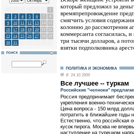
который предложил за деньг
1
времяпрепровождение предп
2
3
4
5
6
7
8
смягчить условия содержания
9
10
11
12
13
14
15
колонию до рассмотрения а
16
17
18
19
20
21
22
коммерсанта согласилась, и
23
24
25
26
27
28
29
три тысячи долларов, а пот
30
31
взятки подполковника арест
ПОИСК
ПОЛИТИКА И ЭКОНОМИКА
//
24.10.2000
Все лучшее -- туркам
Российские "челноки" предлагае
Россия предпринимает беспре
укрепления военно-техническо
Цена вопроса - 150 млрд долл
потратить в ближайшие годы 
Естественно, что российская о
кусок пирога. Москва не вперв
наступление на турецком напр