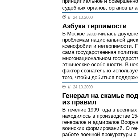
принципиальное и совершенно
судебных органов, органов вла
//
24.10.2000
Азбука терпимости
В Москве закончилась двухдн
проблемам национальной диск
ксенофобии и нетерпимости. П
сама государственная политик
многонациональном государст
этнические особенности. В не
фактор сознательно использу
того, чтобы добиться поддерж
//
24.10.2000
Генерал на скамье по
из правил
В течение 1999 года в военных
находилось в производстве 15
генералов и адмиралов Вооруж
воинских формирований. О ген
работе военной прокуратуры с