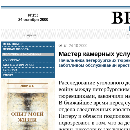
N°153
24 октября 2000
//
Архив
/
ВЕСЬ НОМЕР
//
24.10.2000
ПЕРВАЯ ПОЛОСА
Мастер камерных услу
ПОЛИТИКА И ЭКОНОМИКА
Начальника петербургских тюре
ЗАГРАНИЦА
заботливом обслуживании арест
БИЗНЕС И ФИНАНСЫ
КУЛЬТУРА
СПОРТ
Расследование уголовного д
войну между петербургским
тюремщиками, закончили на
В ближайшее время перед с
отдела следственных изол
Питеру и области подполков
подозревают в том, что за 
жизнь некоторых заключенн