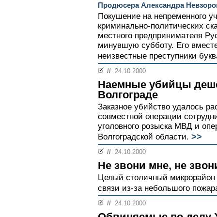
Продюсера Александра Невзорова
Покушение на непременного уч
криминально-политических ск
местного предпринимателя Ру
минувшую субботу. Его вмест
неизвестные преступники бук
//
24.10.2000
Наемные убийцы деше
Волгограде
Заказное убийство удалось ра
совместной операции сотрудн
уголовного розыска МВД и оп
>>
Волгоградской области.
//
24.10.2000
Не звони мне, не звон
Целый столичный микрорайон 
связи из-за небольшого пожар
//
24.10.2000
Обвиняемые по делу 