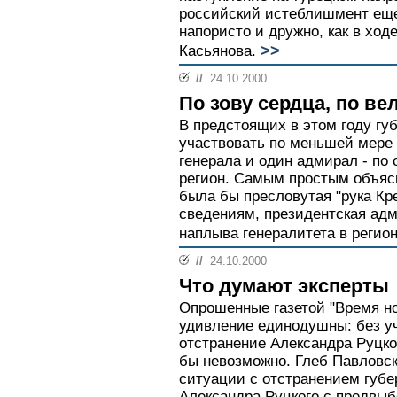
российский истеблишмент еще
напористо и дружно, как в ход
>>
Касьянова.
//
24.10.2000
По зову сердца, по ве
В предстоящих в этом году гу
участвовать по меньшей мере п
генерала и один адмирал - по
регион. Самым простым объяс
была бы пресловутая "рука Кр
сведениям, президентская адм
наплыва генералитета в регио
//
24.10.2000
Что думают эксперты
Опрошенные газетой "Время но
удивление единодушны: без у
отстранение Александра Руцко
бы невозможно. Глеб Павловск
ситуации с отстранением губе
Александра Руцкого с предвыб