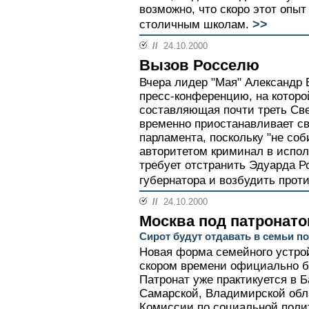
возможно, что скоро этот опыт
>>
столичным школам.
//
24.10.2000
Вызов Росселю
Вчера лидер "Мая" Александр 
пресс-конференцию, на которой
составляющая почти треть Св
временно приостанавливает св
парламента, поскольку "не со
авторитетом криминал в испол
требует отстранить Эдуарда Р
губернатора и возбудить проти
//
24.10.2000
Москва под патронат
Сирот будут отдавать в семьи по
Новая форма семейного устройс
скором времени официально бу
Патронат уже практикуется в 
Самарской, Владимирской обла
Комиссии по социальной поли