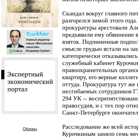
Скандал вокруг главного п
разгорелся зимой этого года
прокуратуры арестовали Але
предъявили ему обвинение 
взяток. Подчиненные подпо
смысле грудью встали на з
категорически отказывались
служебный кабинет Курочкин
правоохранительных органов
квартиру, его верные коллег
оттуда. Прокуратура тут же
несгибаемых сотрудников ГУ
294 УК -- воспрепятствова
правосудия, и с тех пор отн
Санкт-Петербурге окончател
Расследование же всей исто
Обзоры
Курочкиным заняло семь ме