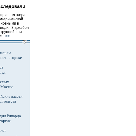
сследовали
 признал вчера
американской
иновными в
агедия 3 декабря
к крупнейшая
...
>>
ась на
лнечногорске
ов
суд
аемых
в Москве
йские власти
оятельств
дил Ричарда
еоргия
алог