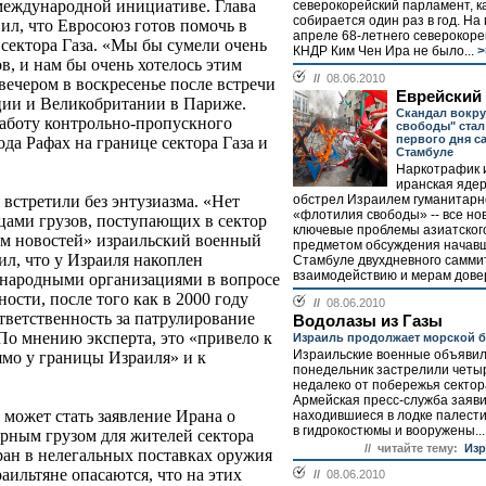
 международной инициативе. Глава
северокорейский парламент, к
собирается один раз в год. На
л, что Евросоюз готов помочь в
апреле 68-летнего северокоре
сектора Газа. «Мы бы сумели очень
КНДР Ким Чен Ира не было...
>
в, и нам бы очень хотелось этим
//
08.06.2010
 вечером в воскресенье после встречи
Еврейский
ии и Великобритании в Париже.
Скандал вокру
работу контрольно-пропускного
свободы" стал
первого дня с
ода Рафах на границе сектора Газа и
Стамбуле
Наркотрафик 
иранская яде
обстрел Израилем гуманитарн
встретили без энтузиазма. «Нет
«флотилия свободы» -- все но
цами грузов, поступающих в сектор
ключевые проблемы азиатского
енем новостей» израильский военный
предметом обсуждения начавш
л, что у Израиля накоплен
Стамбуле двухдневного самми
взаимодействию и мерам довер
народными организациями в вопросе
ости, после того как в 2000 году
//
08.06.2010
тветственность за патрулирование
Водолазы из Газы
По мнению эксперта, это «привело к
Израиль продолжает морской 
Израильские военные объявили
мо у границы Израиля» и к
понедельник застрелили четы
недалеко от побережья сектор
Армейская пресс-служба заяви
может стать заявление Ирана о
находившиеся в лодке палест
в гидрокостюмы и вооружены...
арным грузом для жителей сектора
// читайте тему:
Изр
ран в нелегальных поставках оружия
аильтяне опасаются, что на этих
//
08.06.2010