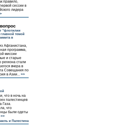
ак правило,
 первой сессии в
йского лидера
>
 вопрос
г "флотилии
 главной темой
аммита в
из Афганистана,
рная программа,
ой миссии
вые и старые
 региона стали
егося вчера в
та Совещания по
ия в Азии...
>>
бой
, что в ночь на
рех палестинцев
а Газа.
ла, что
инцы были одеты
>>
аиль и Палестина