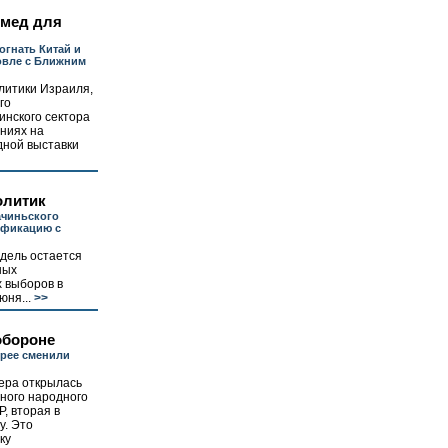
 мед для
огнать Китай и
овле с Ближним
литики Израиля,
го
инского сектора
ениях на
дной выставки
олитик
ачиньского
ификацию с
дель остается
ных
 выборов в
юня...
>>
обороне
рее сменили
ера открылась
ного народного
, вторая в
у. Это
ку