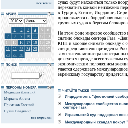
судах будут находиться только во
все темы
перехватить конвой неизбежно пере
в Турции, Египте, Иордании, Сири
АРХИВ
продолжается набор добровольцев 
грузовых судов к берегам блокиров
1
2
3
4
5
6
На этом фоне мировое сообщество 
7
8
9
10
11
12
13
снятию блокады сектора Газа. «Давн
14
15
16
17
18
19
20
КПП и вообще снимать блокаду с сек
спецпредставитель президента Рос
21
22
23
24
25
26
27
заместитель министра иностранных
28
29
30
диктуется прежде всего тяжелым г
экономическим положением жизни 
ПОИСК
удается сдерживать международное 
еврейскому государству придется и
ПЕРСОНЫ НОМЕРА
ЧИТАЙТЕ ТАКЖЕ
Медведев Дмитрий
Инцидентом с "флотилией свобо
Меркель Ангела
Международное сообщество внов
Примаков Евгений
секторе Газа
Путин Владимир
Израильский суд поддержал вое
все персоны
Международный скандал вокруг "