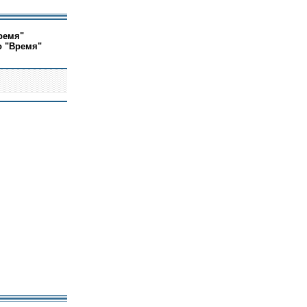
ремя"
о "Время"