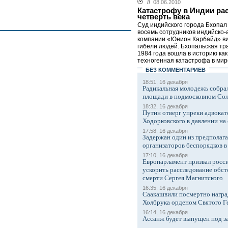
//
08.06.2010
Катастрофу в Индии ра
четверть века
Суд индийского города Бхопал
восемь сотрудников индийско-
компании «Юнион Карбайд» в
гибели людей. Бхопальская тр
1984 года вошла в историю ка
техногенная катастрофа в мире
БЕЗ КОМMЕНТАРИЕВ
18:51, 16 декабря
Радикальная молодежь собрал
площади в подмосковном Со
18:32, 16 декабря
Путин отверг упреки адвокат
Ходорковского в давлении на 
17:58, 16 декабря
Задержан один из предполаг
организаторов беспорядков 
17:10, 16 декабря
Европарламент призвал росси
ускорить расследование обст
смерти Сергея Магнитского
16:35, 16 декабря
Саакашвили посмертно награ
Холбрука орденом Святого Г
16:14, 16 декабря
Ассанж будет выпущен под з