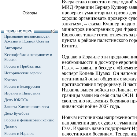
Вчера стало известно о еще одной
МИД Франции Бернар Кушнер заяви
проверке гуманитарных грузов для 
Обзоры
хорошо организовать проверку судо
заняться», -- сказал Кушнер поздно
министров иностранных дел Франц
ТЕМЫ НОМЕРА
Евросоюз также готов отвечать за 
Признание независимости
пункта в районе палестинского гор
Абхазии и Южной Осетии
Египта.
Автопром
Ксенофобия и неофашизм в
Однако в Израиле эти предложения 
России
необходимости в досмотре европей
Россия и Прибалтика
Газа», -- заявил в беседе с «Врем
Исторические версии
эксперт Копель Шумах. Он напомни
негативный опыт общения с между
Косово
противостояния терроризму. В частн
Россия и Белоруссия
Израиль вывел войска из Ливана, о
Израиль и Палестина
границы взяли на себя силы ООН. 
Дело ЮКОСа
скоплению исламских боевиков пря
ливанской войне 2007 года.
Защита Химкинского леса
Дело Бульбова
Новым источником напряженности 
Россия и финансовый кризис
направлении двух судов с гуманит
Доллар
Газа. Израиль давно подозревает И
Россия и Израиль
палестинским боевикам. Теперь изр