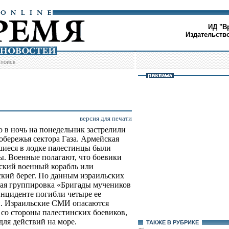
ИД "В
Издательств
/
поиск
версия для печати
 в ночь на понедельник застрелили
обережья сектора Газа. Армейская
вшиеся в лодке палестинцы были
. Военные полагают, что боевики
ский военный корабль или
кий берег. По данным израильских
ая группировка «Бригады мучеников
инциденте погибли четыре ее
ти. Израильские СМИ опасаются
 со стороны палестинских боевиков,
ля действий на море.
ТАКЖЕ В РУБРИКЕ