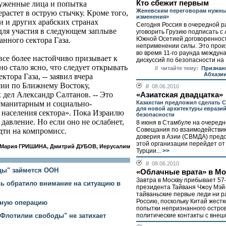
Кто сбежит первым
оруженные лица и попытка
Женевским переговорам нужны
растет в острую стычку. Кроме того,
изменения»
и и других арабских странах
Сегодня Россия в очередной р
для участия в следующем заплыве
уговорить Грузию подписать с
Южной Осетией договореннос
анного сектора Газа.
неприменении силы. Это прои
во время 11-го раунда междун
все более настойчиво призывает к
дискуссий по безопасности на К
о стало ясно, что следует открывать
// читайте тему:
Признан
Абхази
тора Газа, -- заявил вчера
сии по Ближнему Востоку,
//
08.06.2010
 дел Александр Салтанов. -- Это
«Азиатская двадцатка»
Казахстан предложил сделать
уманитарным и социально-
для новой архитектуры еврази
населения сектора». Пока Израилю
безопасности
давление. Но если оно не ослабнет,
8 июня в Стамбуле на очеред
Совещания по взаимодействи
дти на компромисс.
доверия в Азии (СВМДА) предс
этой организации перейдет от
Мария ГРИШИНА, Дмитрий ДУБОВ, Иерусалим
Турции...
>>
//
08.06.2010
ды" займется ООН
«Облачные врата» в Мо
Завтра в Москву прибывает 57
ь обратило внимание на ситуацию в
президента Тайваня Чжоу Мэй
тайваньские первые леди ни р
Россию, поскольку Китай жест
нную операцию
попытки непризнанного остров
политические контакты с внеш
Флотилии свободы" не затихает