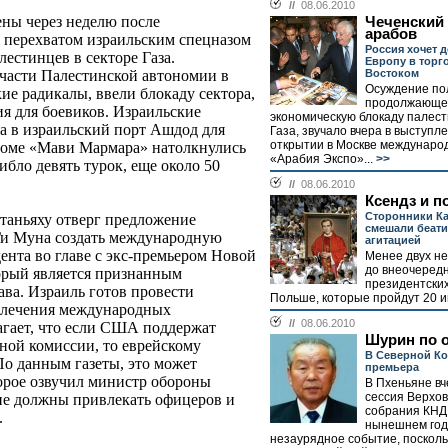
//
08.06.2010
ны через неделю после
Чеченский
арабов
 перехватом израильским спецназом
Россия хочет д
лестинцев в секторе Газа.
Европу в торг
Востоком
й части Палестинской автономии в
Осуждение по
ие радикалы, ввели блокаду сектора,
продолжающе
я для боевиков. Израильские
экономическую блокаду палест
а в израильский порт Ашдод для
Газа, звучало вчера в выступл
открытии в Москве междунаро
ароме «Мави Мармара» натолкнулись
«Арабия Экспо»...
>>
ибло девять турок, еще около 50
//
08.06.2010
Ксендз и п
Сторонники К
таньяху отверг предложение
смешали беат
Ги Муна создать международную
агитацией
нта во главе с экс-премьером Новой
Менее двух не
до внеочеред
рый является признанным
президентских
ава. Израиль готов провести
Польше, которые пройдут 20 и
ивлечения международных
//
08.06.2010
агает, что если США поддержат
Шурин по 
ной комиссии, то еврейскому
В Северной Ко
 По данным газеты, это может
премьера
орое озвучил министр обороны
В Пхеньяне вч
сессия Верхов
 не должны привлекать офицеров и
собрания КНДР
.
нынешнем год
незаурядное событие, посколь