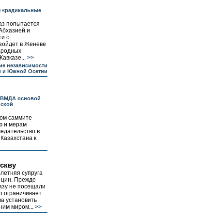
 «радикальные
аз попытается
 Абхазией и
ти о
зойдет в Женеве
ародных
авказе...
>>
ие независимости
и и Южной Осетии
 СВМДА основой
йской
ном саммите
ю и мерам
едательство в
 Казахстана к
скву
-летняя супруга
-цин. Прежде
азу не посещали
ко ограничивает
а установить
ним миром...
>>