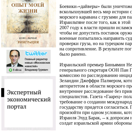
Боевики-«дайверы» были уничтоже
всколыхнувшей весь мир истории с
морского каравана с грузами для па
Израильтяне после того, как в это
2007 году к власти пришли исламск
чтобы не допустить поставок оружи
военные попытались направить суд
проверки груза, но на турецком п
на сопротивление. В результате пог
было ранено.
Израильский премьер Биньямин Не
генерального секретаря ООН Пан 
комиссию по расследованию инциде
Зеландии Джеффри Палмером, кото
авторитетом в области морского пр
внутреннее расследование без пр
специалистов. Газета «Гаарец» пол
требование о создании международ
государству придется согласиться.
произойти при одном условии, кот
Израиля Эхуд Барак, -- к допросам
солдат израильской армии обороны