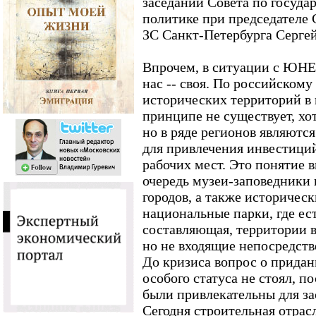
заседании Совета по госуда
политике при председателе
ЗС Санкт-Петербурга Сергей
Впрочем, в ситуации с ЮНЕС
нас -- своя. По российскому
исторических территорий в
принципе не существует, хот
но в ряде регионов являютс
для привлечения инвестиций
рабочих мест. Это понятие в
очередь музеи-заповедники
городов, а также историчес
национальные парки, где ес
составляющая, территории в
но не входящие непосредств
До кризиса вопрос о прида
особого статуса не стоял, п
были привлекательны для за
Сегодня строительная отрасл