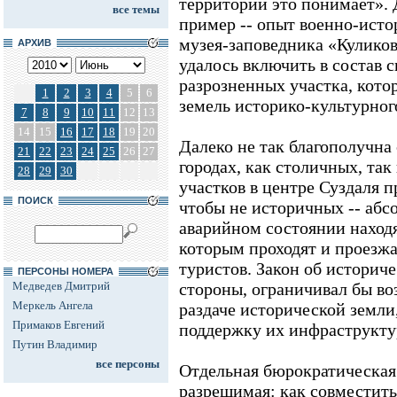
территории это понимает».
все темы
пример -- опыт военно-исто
музея-заповедника «Куликов
АРХИВ
удалось включить в состав 
разрозненных участка, кото
1
2
3
4
5
6
земель историко-культурног
7
8
9
10
11
12
13
14
15
16
17
18
19
20
Далеко не так благополучна
21
22
23
24
25
26
27
городах, как столичных, та
28
29
30
участков в центре Суздаля п
ПОИСК
чтобы не историчных -- абс
аварийном состоянии находя
которым проходят и проезж
туристов. Закон об историч
ПЕРСОНЫ НОМЕРА
Медведев Дмитрий
стороны, ограничивал бы в
Меркель Ангела
раздаче исторической земли,
Примаков Евгений
поддержку их инфраструкту
Путин Владимир
все персоны
Отдельная бюрократическая 
разрешимая: как совместить