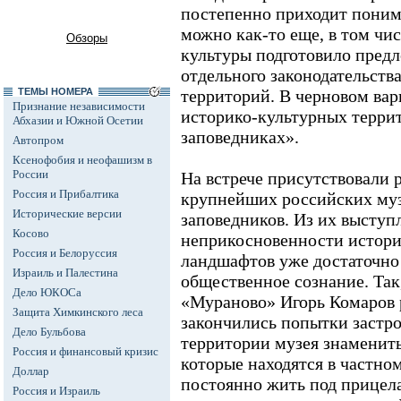
постепенно приходит понима
можно как-то еще, в том чи
Обзоры
культуры подготовило пред
отдельного законодательств
ТЕМЫ НОМЕРА
территорий. В черновом вар
Признание независимости
историко-культурных террит
Абхазии и Южной Осетии
заповедниках».
Автопром
Ксенофобия и неофашизм в
России
На встрече присутствовали 
Россия и Прибалтика
крупнейших российских муз
Исторические версии
заповедников. Из их выступл
Косово
неприкосновенности истори
Россия и Белоруссия
ландшафтов уже достаточно
Израиль и Палестина
общественное сознание. Так
Дело ЮКОСа
«Мураново» Игорь Комаров р
Защита Химкинского леса
закончились попытки застр
Дело Бульбова
территории музея знаменит
Россия и финансовый кризис
которые находятся в частно
Доллар
постоянно жить под прицела
Россия и Израиль