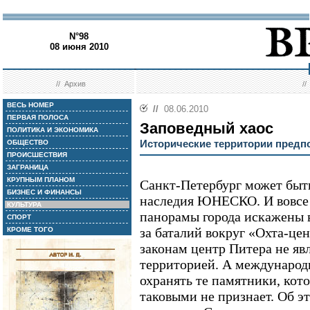
N°98
08 июня 2010
//
Архив
/
ВЕСЬ НОМЕР
//
08.06.2010
ПЕРВАЯ ПОЛОСА
Заповедный хаос
ПОЛИТИКА И ЭКОНОМИКА
Исторические территории предп
ОБЩЕСТВО
ПРОИСШЕСТВИЯ
ЗАГРАНИЦА
КРУПНЫМ ПЛАНОМ
Санкт-Петербург может быть
БИЗНЕС И ФИНАНСЫ
наследия ЮНЕСКО. И вовсе 
КУЛЬТУРА
панорамы города искажены в
СПОРТ
за баталий вокруг «Охта-це
КРОМЕ ТОГО
законам центр Питера не яв
территорией. А международ
охранять те памятники, кот
таковыми не признает. Об эт