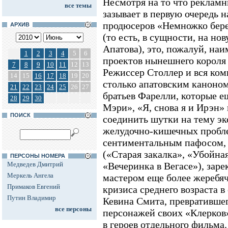
Несмотря на то что рекламн
все темы
зазывает в первую очередь 
продюсеров «Немножко бер
АРХИВ
(то есть, в сущности, на н
Апатова), это, пожалуй, наи
1
2
3
4
5
6
проектов нынешнего короля
7
8
9
10
11
12
13
Режиссер Столлер и вся ком
14
15
16
17
18
19
20
столько апатовским каноном
21
22
23
24
25
26
27
братьев Фарелли, которые е
28
29
30
Мэри», «Я, снова я и Ирэн»
ПОИСК
соединить шутки на тему эк
желудочно-кишечных пробле
сентиментальным пафосом, 
(«Старая закалка», «Убойна
ПЕРСОНЫ НОМЕРА
Медведев Дмитрий
«Вечеринка в Вегасе»), зар
Меркель Ангела
мастером еще более жеребяч
Примаков Евгений
кризиса среднего возраста в
Путин Владимир
Кевина Смита, превратившег
все персоны
персонажей своих «Клерков»
в героев отдельного фильма