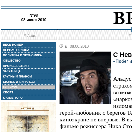
N°98
08 июня 2010
//
Архив
/
ВЕСЬ НОМЕР
//
08.06.2010
ПЕРВАЯ ПОЛОСА
С Нев
ПОЛИТИКА И ЭКОНОМИКА
«Побег и
ОБЩЕСТВО
ПРОИСШЕСТВИЯ
ЗАГРАНИЦА
КРУПНЫМ ПЛАНОМ
Альдус
БИЗНЕС И ФИНАНСЫ
страхом
КУЛЬТУРА
возмож
СПОРТ
«нарко
КРОМЕ ТОГО
излома
герой-любовник с берегов Те
киноэкране не впервые. В в
фильме режиссера Ника Сто