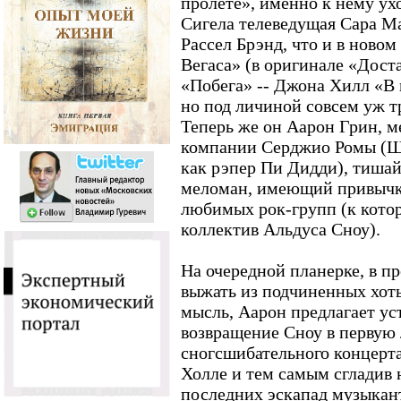
пролете», именно к нему ух
Сигела телеведущая Сара М
Рассел Брэнд, что и в ново
Вегаса» (в оригинале «Доста
«Побега» -- Джона Хилл «В 
но под личиной совсем уж т
Теперь же он Аарон Грин, м
компании Серджио Ромы (Ш
как рэпер Пи Дидди), тиша
меломан, имеющий привычку
любимых рок-групп (к котор
коллектив Альдуса Сноу).
На очередной планерке, в п
выжать из подчиненных хот
мысль, Аарон предлагает у
возвращение Сноу в первую 
сногсшибательного концерта
Холле и тем самым сгладив
последних эскапад музыкант