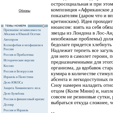
остросоциальная и при этом
композиция «Африканское д
Обзоры
показателям (даром что и в
кретинским). Идея проходит
ТЕМЫ НОМЕРА
нюансом: взять на себя обя
Признание независимости
звезды из Лондона в Лос-А
Абхазии и Южной Осетии
неизбежные проблемы) долж
Автопром
бедолаге придется хлебнуть
Ксенофобия и неофашизм в
России
Надлежит терпеть все загул
Россия и Прибалтика
для него в самолет героин, п
Исторические версии
предназначенными для этого
Косово
организма, да вдобавок стара
Россия и Белоруссия
кумира в количестве стиму
Израиль и Палестина
абсента и легкодоступных п
Дело ЮКОСа
Сноу намерен наладить отн
Защита Химкинского леса
отцом (Колм Мини) и, напле
Дело Бульбова
совсем не резиновые сутки, 
Россия и финансовый кризис
выбраться откуда сложнее, ч
Доллар
Россия и Израиль