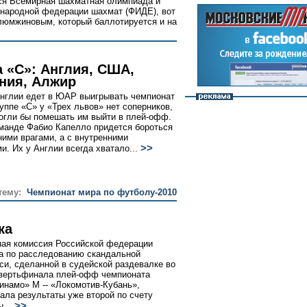
тся Всемирная шахматная олимпиада и
народной федерации шахмат (ФИДЕ), вот
люмжиновым, который баллотируется и на
а «С»: Англия, США,
ния, Алжир
нглии едет в ЮАР выигрывать чемпионат
руппе «С» у «Трех львов» нет соперников,
огли бы помешать им выйти в плей-офф.
оманде Фабио Капелло придется бороться
ними врагами, а с внутренними
>>
и. Их у Англии всегда хватало...
тему:
Чемпионат мира по футболу-2010
ка
ая комиссия Российской федерации
а по расследованию скандальной
си, сделанной в судейской раздевалке во
вертьфинала плей-офф чемпионата
инамо» М -- «Локомотив-Кубань»,
ала результаты уже второй по счету
>>
ы...