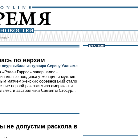
/
поиск
ась по верхам
тосур выбила из турнира Серену Уильямс
а «Ролан Гаррос» завершались
инальные поединки у женщин и мужчин.
ым матчем женских соревнований стало
ояние первой ракетки мира американки
льямс и австралийки Саманты Стосур...
ы не допустим раскола в