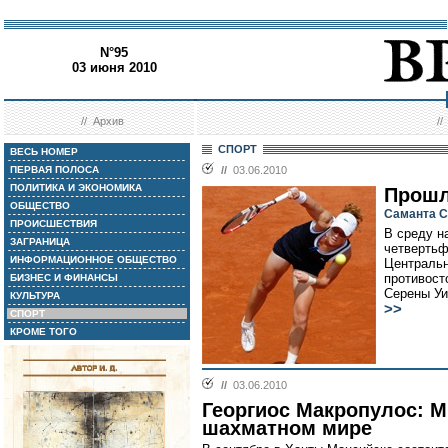
N°95
03 июня 2010
//
Архив
/
СПОРТ
ВЕСЬ НОМЕР
ПЕРВАЯ ПОЛОСА
//
03.06.2010
ПОЛИТИКА И ЭКОНОМИКА
Прошл
ОБЩЕСТВО
Саманта С
ПРОИСШЕСТВИЯ
В среду н
ЗАГРАНИЦА
четвертьф
ИНФОРМАЦИОННОЕ ОБЩЕСТВО
Центральн
противост
БИЗНЕС И ФИНАНСЫ
Серены Уи
КУЛЬТУРА
>>
СПОРТ
КРОМЕ ТОГО
//
03.06.2010
Георгиос Макропулос: М
шахматном мире