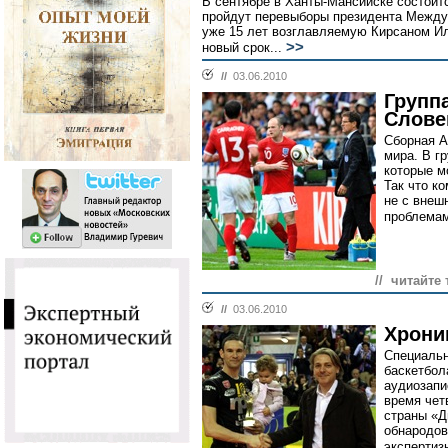
В сентябре в Ханты-Мансийске состои
пройдут перевыборы президента Между
уже 15 лет возглавляемую Кирсаном И
>>
новый срок...
//
03.06.2010
Групп
Слове
Сборная А
мира. В г
которые м
Так что к
не с внеш
проблемам
// читайте 
//
03.06.2010
Хрони
Специальн
баскетбол
аудиозапи
время чет
страны «Д
обнародов
экспертиз