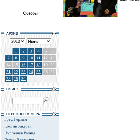
Обзоры
АРХИВ
1
2
3
4
5
6
7
8
9
10
11
12
13
14
15
16
17
18
19
20
21
22
23
24
25
26
27
28
29
30
ПОИСК
ПЕРСОНЫ НОМЕРА
Греф Герман
Костин Андрей
Нургалиев Рашид
Путин Владимир