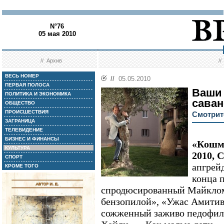
N°76
05 мая 2010
//
Архив
/
ВЕСЬ НОМЕР
//
05.05.2010
ПЕРВАЯ ПОЛОСА
Ваши
ПОЛИТИКА И ЭКОНОМИКА
сава
ОБЩЕСТВО
ПРОИСШЕСТВИЯ
Смотрит
ЗАГРАНИЦА
ТЕЛЕВИДЕНИЕ
БИЗНЕС И ФИНАНСЫ
«Кошма
КУЛЬТУРА
2010, 
СПОРТ
апгрей
КРОМЕ ТОГО
конца 
спродюсированный Майклом 
бензопилой», «Ужас Амитиви
сожженный заживо педофил