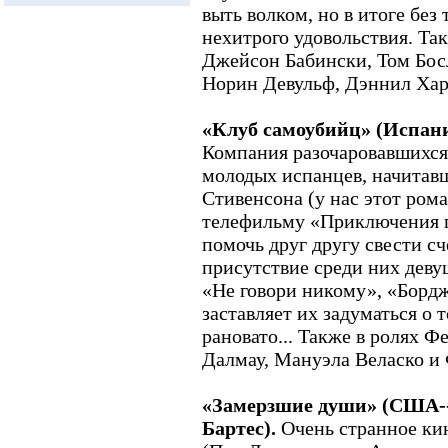
выть волком, но в итоге без
нехитрого удовольствия. Та
Джейсон Бабински, Том Бос
Норин Девульф, Дэннил Хар
«Клуб самоубийц» (Испания
Компания разочаровавшихся
молодых испанцев, начитав
Стивенсона (у нас этот рома
телефильму «Приключения 
помочь друг другу свести с
присутствие среди них дев
«Не говори никому», «Бордж
заставляет их задуматься о 
рановато... Также в ролях Ф
Далмау, Мануэла Веласко и
«Замерзшие души» (США--
Бартес).
Очень странное ки