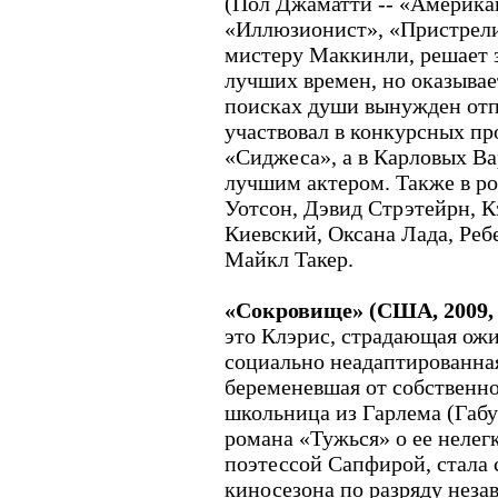
(Пол Джаматти -- «Америка
«Иллюзионист», «Пристрели
мистеру Маккинли, решает 
лучших времен, но оказыва
поисках души вынужден отп
участвовал в конкурсных п
«Сиджеса», а в Карловых В
лучшим актером. Также в р
Уотсон, Дэвид Стрэтейрн, 
Киевский, Оксана Лада, Реб
Майкл Такер.
«Сокровище» (США, 2009,
это Клэрис, страдающая ожи
социально неадаптированна
беременевшая от собственно
школьница из Гарлема (Габ
романа «Тужься» о ее нелег
поэтессой Сапфирой, стала
киносезона по разряду неза