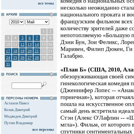
комедия о национальных осо
все темы
несколько неожиданно ста
национального проката и в
АРХИВ
французским фильмом всех 
количеству зрителей даже с
1
2
непотопляемую «Большую пр
3
4
5
6
7
8
9
Дэни Бун, Зои Феликс, Лор
10
11
12
13
14
15
16
Маривен, Филип Дюкен, Ги
17
18
19
20
21
22
23
Галабрю.
24
25
26
27
28
29
30
31
«План Б» (США, 2010, Ала
ПОИСК
обезоруживающая своей си
гинекологическая комедия п
(Дженнифер Лопес -- «Анак
горничная»), которая отчаял
ПЕРСОНЫ НОМЕРА
пошла на искусственное опл
Астахов Павел
Козак Дмитрий
самый день встретила идеа
Медведев Дмитрий
Стэн (Алекс О'Лафлин -- «
Путин Владимир
мгла»). Фильм, от которого
все персоны
спутники сентиментальных 