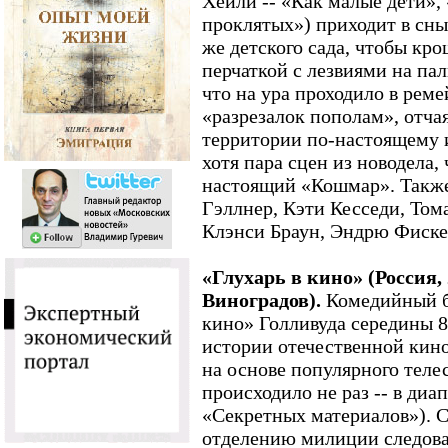
Хейли -- «Как малые дети»,
проклятых») приходит в сны
же детского сада, чтобы кро
перчаткой с лезвиями на пал
что на ура проходило в рем
«разрезалок пополам», отча
территории по-настоящему и
хотя пара сцен из новодела,
настоящий «Кошмар». Также
Гэллнер, Кэти Кесседи, Том
Клэнси Браун, Эндрю Фиске
«Глухарь в кино» (Россия,
Виноградов).
Комедийный бо
кино» Голливуда середины 80
истории отечественной кин
на основе популярного телес
происходило не раз -- в диа
«Секретных материалов»). 
отделению милиции следова