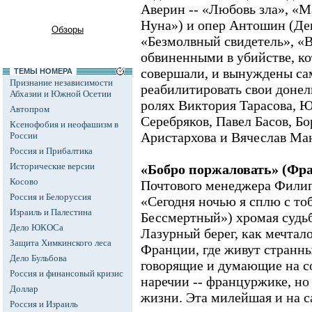
Аверин -- «Любовь зла», «
Нуна») и опер Антошин (Ден
Обзоры
«Безмолвный свидетель», «
обвиненными в убийстве, ко
совершали, и вынуждены са
ТЕМЫ НОМЕРА
Признание независимости
реабилитировать свои донел
Абхазии и Южной Осетии
ролях Виктория Тарасова, 
Автопром
Серебряков, Павел Басов, Б
Ксенофобия и неофашизм в
Аристархова и Вячеслав Ма
России
Россия и Прибалтика
Исторические версии
«Бобро поржаловать» (Фра
Косово
Почтового менеджера Филип
Россия и Белоруссия
«Сегодня ночью я сплю с тоб
Израиль и Палестина
Бессмертный») хромая судьб
Дело ЮКОСа
Лазурный берег, как мечталос
Защита Химкинского леса
Франции, где живут странны
Дело Бульбова
говорящие и думающие на 
Россия и финансовый кризис
наречии -- француржике, но
Доллар
жизни. Эта милейшая и на 
Россия и Израиль