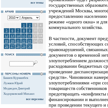
все темы
государственных образоват
учреждений Москвы, много
АРХИВ
предоставлению населению 
режиме «одного окна» и дл
1
2
3
4
коммунального хозяйства.
5
6
7
8
9
10
11
12
13
14
15
16
17
18
В частности, документ пред
19
20
21
22
23
24
25
условий, способствующих 
26
27
28
29
30
правонарушений, связанных 
документов о временной не
ПОИСК
злоупотреблением должнос
расходовании бюджетных ср
проведение диспансеризаци
ПЕРСОНЫ НОМЕРА
средств». Чиновники намере
Бакиев Курманбек
злоупотреблениями «при со
Лужков Юрий
товариществ собственников 
Медведев Дмитрий
предотвращать «конфликты 
Ходорковский Михаил
финансировании и выполнен
все персоны
при проведении текущего и 