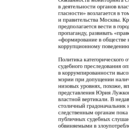
в деятельности органов вла
гласности» возлагается в то
и правительства Москвы. Кро
предполагается вести в гор
пропаганду, развивать «пра
«формирование в обществе 
коррупционному поведению
Политика категорического о
судебного преследования о
в коррумпированности высо
мэрии при допущении налич
низовых уровнях, похоже, в
представления Юрия Лужков
властной вертикали. В нед
столичный градоначальник 
следственным органам пока 
публичных судебных слушан
обвиняемыми в злоупотребл