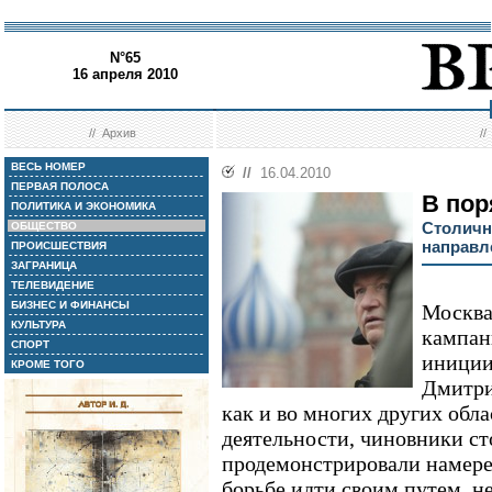
N°65
16 апреля 2010
//
Архив
/
ВЕСЬ НОМЕР
//
16.04.2010
ПЕРВАЯ ПОЛОСА
В пор
ПОЛИТИКА И ЭКОНОМИКА
Столичн
ОБЩЕСТВО
направл
ПРОИСШЕСТВИЯ
ЗАГРАНИЦА
ТЕЛЕВИДЕНИЕ
БИЗНЕС И ФИНАНСЫ
Москва
КУЛЬТУРА
кампан
СПОРТ
иниции
КРОМЕ ТОГО
Дмитри
как и во многих других обл
деятельности, чиновники с
продемонстрировали намере
борьбе идти своим путем, 