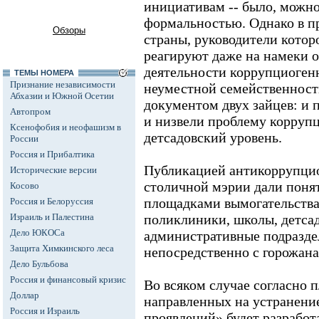
инициативам -- было, можно
формальностью. Однако в пр
Обзоры
страны, руководители котор
реагируют даже на намеки о
деятельности коррупциоген
ТЕМЫ НОМЕРА
Признание независимости
неуместной семейственност
Абхазии и Южной Осетии
документом двух зайцев: и 
Автопром
и низвели проблему корруп
Ксенофобия и неофашизм в
детсадовский уровень.
России
Россия и Прибалтика
Публикацией антикоррупцио
Исторические версии
столичной мэрии дали поня
Косово
площадками вымогательства 
Россия и Белоруссия
Израиль и Палестина
поликлиники, школы, детса
Дело ЮКОСа
административные подразде
Защита Химкинского леса
непосредственно с горожан
Дело Бульбова
Россия и финансовый кризис
Во всяком случае согласно 
Доллар
направленных на устранени
Россия и Израиль
проявлений» будет разработ