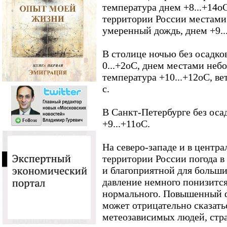
температура днем +8...+14о
территории России местами
умеренный дождь, днем +9..
В столице ночью без осадко
0...+2оС, днем местами неб
температура +10...+12оС, ве
с.
В Санкт-Петербурге без оса
+9...+11оС.
На северо-западе и в центр
территории России погода в
и благоприятной для больш
давление немного понизится
нормального. Повышенный 
может отрицательно сказать
метеозависимых людей, ст