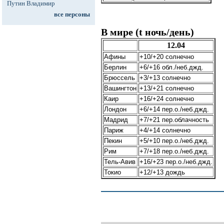
Путин Владимир
все персоны
В мире (t ночь/день)
12.04
Афины
+10/+20 солнечно
Берлин
+6/+16 обл./неб.джд.
Брюссель
+3/+13 солнечно
Вашингтон
+13/+21 солнечно
Каир
+16/+24 солнечно
Лондон
+6/+14 пер.о./неб.джд.
Мадрид
+7/+21 пер.облачность
Париж
+4/+14 солнечно
Пекин
+5/+10 пер.о./неб.джд.
Рим
+7/+18 пер.о./неб.джд.
Тель-Авив
+16/+23 пер.о./неб.джд.
Токио
+12/+13 дождь