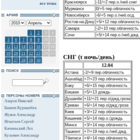
Красноярск
-11/+2 пер.о./неб.снег
все темы
Мурманск
0/+5 пер.облачность
Новосибирск
-6/+5 пер.о./неб.осд.
АРХИВ
Ростов-на-Дону
+5/+12 пер.облачность
Самара
-2/+10 пер.облачность
1
2
3
4
Сочи
+5/+14 пер.о./неб.джд.
5
6
7
8
9
10
11
12
13
14
15
16
17
18
19
20
21
22
23
24
25
СНГ (t ночь/день)
26
27
28
29
30
12.04
ПОИСК
Астана
-2/+9 пер.облачность
Ашхабад
+7/+23 пер.облачность
Баку
+6/+15 пер.облачность
Бишкек
+5/+13 дождь
ПЕРСОНЫ НОМЕРА
Душанбе
+11/+21 пер.о/джд,гроза
Азаров Николай
Ереван
+6/+14 пер.о/джд,гроза
Бакиев Курманбек
Киев
+3/+12 пер.облачность
Жуков Александр
Кишинев
+5/+14 пер.о./дождь
Игнатьев Сергей
Минск
+3/+14 пер.облачность
Качиньский Лех
Ташкент
+7/+19 пер.о./неб.джд.
Кузьмин Александр
Тбилиси
+4/+14 пер.облачность