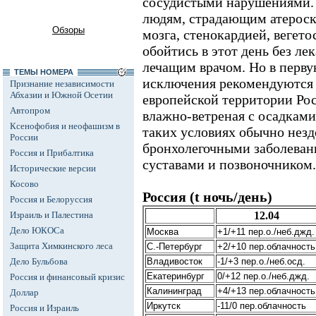
сосудистыми нарушениями. 
людям, страдающим атероск
Обзоры
мозга, стенокардией, вегет
обойтись в этот день без ле
лечащим врачом. Но в перву
ТЕМЫ НОМЕРА
исключения рекомендуются 
Признание независимости
Абхазии и Южной Осетии
европейской территории Рос
Автопром
влажно-ветреная с осадками
Ксенофобия и неофашизм в
таких условиях обычно незд
России
бронхолегочными заболеван
Россия и Прибалтика
суставами и позвоночником.
Исторические версии
Косово
Россия (t ночь/день)
Россия и Белоруссия
Израиль и Палестина
12.04
Дело ЮКОСа
Москва
+1/+11 пер.о./неб.джд.
Защита Химкинского леса
С.-Петербург
+2/+10 пер.облачность
Дело Бульбова
Владивосток
-1/+3 пер.о./неб.осд.
Екатеринбург
0/+12 пер.о./неб.джд.
Россия и финансовый кризис
Калининград
+4/+13 пер.облачность
Доллар
Иркутск
-11/0 пер.облачность
Россия и Израиль