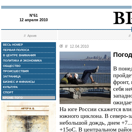
N°61
12 апреля 2010
//
Архив
/
ВЕСЬ НОМЕР
//
12.04.2010
ПЕРВАЯ ПОЛОСА
Погод
В ЦЕНТРЕ ВНИМАНИЯ
ПОЛИТИКА И ЭКОНОМИКА
ОБЩЕСТВО
В поне
ПРОИСШЕСТВИЯ
пройде
ЗАГРАНИЦА
фронт,
БИЗНЕС И ФИНАНСЫ
КУЛЬТУРА
себя н
СПОРТ
западн
КРОМЕ ТОГО
ожидает
На юге России скажется вл
южного циклона. В северо-
небольшой дождь, днем +7..
+15оС. В центральном райо