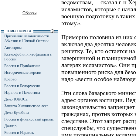
ведомствам, -- сказал г-н Х
исламистов, которые с нача
Обзоры
военную подготовку в таких 
этому».
ТЕМЫ НОМЕРА
Признание независимости
Примерно половина из них с
Абхазии и Южной Осетии
включая два десятка челове
Автопром
решетку. Те, кто остается на 
Ксенофобия и неофашизм в
завершенной и планируемой
России
лагерях исламистов». Они п
Россия и Прибалтика
повышенного риска для безо
Исторические версии
надо «вести особое наблюде
Косово
Россия и Белоруссия
Эти слова баварского минис
Израиль и Палестина
адрес органов юстиции. Ве
Дело ЮКОСа
Защита Химкинского леса
законодательство запрещает
Дело Бульбова
гражданах, против которых 
Россия и финансовый кризис
следствие. Этот запрет расп
Доллар
спецслужбы, что существен
Россия и Израиль
ими потенциальных исламис