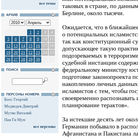
все темы
таковых в стране, по данны
Берлине, около тысячи.
АРХИВ
Ожидается, что в ближайшее
1
2
3
4
о потенциальных исламистск
5
6
7
8
9
10
11
так как конституционный с
12
13
14
15
16
17
18
допускающее такую практи
19
20
21
22
23
24
25
подозреваемых в терроризм
26
27
28
29
30
судебной инстанции содерж
федеральному министру юст
ПОИСК
подготовке законопроекта п
накоплению личных данных
исламистов с тем, чтобы го
ПЕРСОНЫ НОМЕРА
своевременно распознавать 
Боос Георгий
планирование терактов».
Медведев Дмитрий
Мутко Виталий
За истекшие десять лет окол
Пан Ги Мун
Германии побывало в распо
все персоны
Афганистана и Пакистана ла