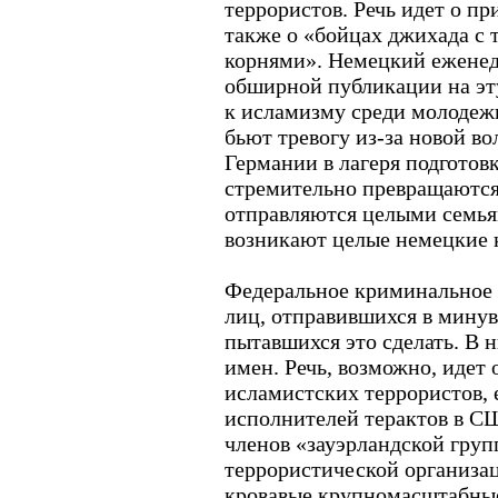
террористов. Речь идет о п
также о «бойцах джихада с
корнями». Немецкий ежене
обширной публикации на эт
к исламизму среди молодеж
бьют тревогу из-за новой в
Германии в лагеря подготов
стремительно превращаются 
отправляются целыми семья
возникают целые немецкие 
Федеральное криминальное 
лиц, отправившихся в мину
пытавшихся это сделать. В 
имен. Речь, возможно, идет
исламистских террористов, 
исполнителей терактов в СШ
членов «зауэрландской груп
террористической организац
кровавые крупномасштабные