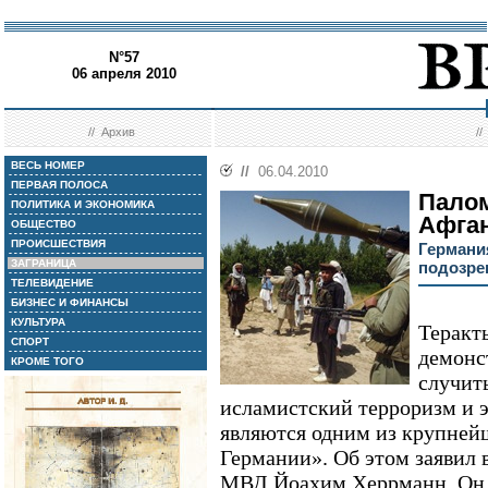
N°57
06 апреля 2010
//
Архив
/
ВЕСЬ НОМЕР
//
06.04.2010
ПЕРВАЯ ПОЛОСА
Пало
ПОЛИТИКА И ЭКОНОМИКА
Афга
ОБЩЕСТВО
ПРОИСШЕСТВИЯ
Германи
ЗАГРАНИЦА
подозре
ТЕЛЕВИДЕНИЕ
БИЗНЕС И ФИНАНСЫ
КУЛЬТУРА
Теракт
СПОРТ
демонс
КРОМЕ ТОГО
случить
исламистский терроризм и э
являются одним из крупней
Германии». Об этом заявил 
МВД Йоахим Херрманн. Он 