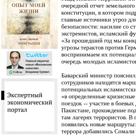
очередной отчет земельного
конституции, в котором по
главные источники угроз дл
безопасности: насилие со с
экстремистов, исламский ф
«За прошедший год мы конк
угрозы терактов против Гер
воспринимаем их потенциал
очередь молодых исламистов
Баварский министр пояснил, 
сотрудников находятся мар
потенциальных исламистски
«в определенные кризисные
поездок -- участие в боевых
Пакистане, прохождение по
там лагерях террористов. В
появились новые маршруты
террора добавились Сомали