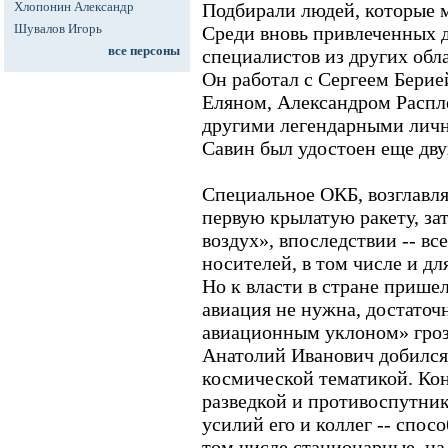
Хлопонин Александр
Подбирали людей, которые м
Шувалов Игорь
Среди вновь привлеченных д
все персоны
специалистов из других обл
Он работал с Сергеем Берие
Еляном, Александром Распл
другими легендарными лично
Савин был удостоен еще дв
Специальное ОКБ, возглавл
первую крылатую ракету, за
воздух», впоследствии -- в
носителей, в том числе и д
Но к власти в стране прише
авиация не нужна, достаточ
авиационным уклоном» гроз
Анатолий Иванович добился
космической тематикой. Кон
разведкой и противоспутник
усилий его и коллег -- спос
том числе стационарные, на 