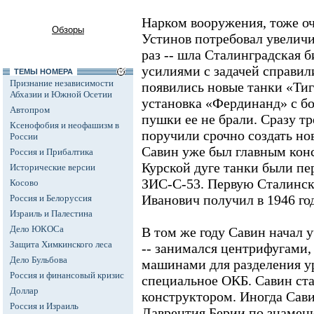
Нарком вооружения, тоже о
Обзоры
Устинов потребовал увеличи
раз -- шла Сталинградская 
усилиями с задачей справили
ТЕМЫ НОМЕРА
Признание независимости
появились новые танки «Тиг
Абхазии и Южной Осетии
установка «Фердинанд» с б
Автопром
пушки ее не брали. Сразу т
Ксенофобия и неофашизм в
поручили срочно создать но
России
Савин уже был главным кон
Россия и Прибалтика
Курской дуге танки были п
Исторические версии
ЗИС-С-53. Первую Сталинс
Косово
Иванович получил в 1946 год
Россия и Белоруссия
Израиль и Палестина
Дело ЮКОСа
В том же году Савин начал 
Защита Химкинского леса
-- занимался центрифугами
Дело Бульбова
машинами для разделения ур
Россия и финансовый кризис
специальное ОКБ. Савин ста
Доллар
конструктором. Иногда Сав
Россия и Израиль
Лаврентия Берии по знамен