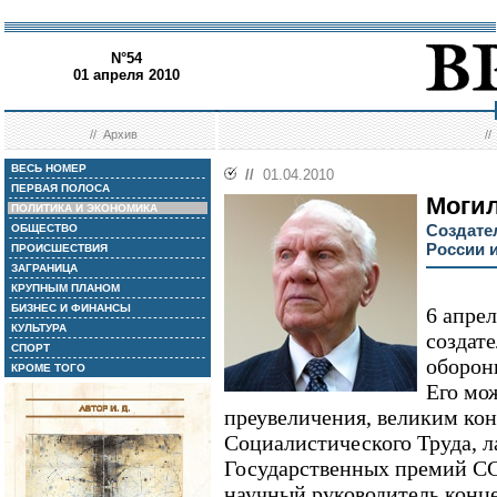
N°54
01 апреля 2010
//
Архив
/
ВЕСЬ НОМЕР
//
01.04.2010
ПЕРВАЯ ПОЛОСА
Моги
ПОЛИТИКА И ЭКОНОМИКА
Создате
ОБЩЕСТВО
России 
ПРОИСШЕСТВИЯ
ЗАГРАНИЦА
КРУПНЫМ ПЛАНОМ
БИЗНЕС И ФИНАНСЫ
6 апрел
КУЛЬТУРА
создат
СПОРТ
оборон
КРОМЕ ТОГО
Его мож
преувеличения, великим ко
Социалистического Труда, л
Государственных премий СС
научный руководитель конц