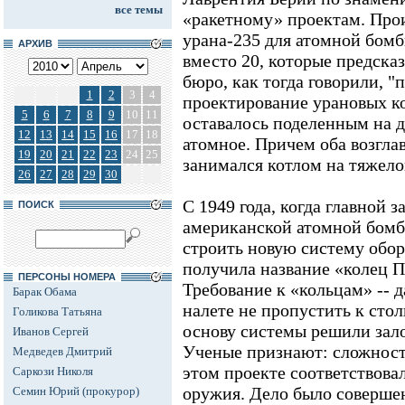
все темы
«ракетному» проектам. Про
урана-235 для атомной бомб
АРХИВ
вместо 20, которые предска
бюро, как тогда говорили, "
1
2
3
4
проектирование урановых ко
5
6
7
8
9
10
11
оставалось поделенным на д
12
13
14
15
16
17
18
атомное. Причем оба возглав
19
20
21
22
23
24
25
занимался котлом на тяжело
26
27
28
29
30
С 1949 года, когда главной з
ПОИСК
американской атомной бомб
строить новую систему обор
получила название «колец 
ПЕРСОНЫ НОМЕРА
Требование к «кольцам» -- 
Барак Обама
налете не пропустить к стол
Голикова Татьяна
основу системы решили зал
Иванов Сергей
Ученые признают: сложност
Медведев Дмитрий
этом проекте соответствова
Саркози Николя
оружия. Дело было соверше
Семин Юрий (прокурор)