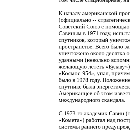
К началу американской про
(официально -- стратегичес
Советский Союз с помощью 
Савиным в 1971 году, испыт
спутников, который уничто
пространстве. Всего было з
уничтожено около десятка о
удачными (невольно вспом
желающую лететь «Булаву»),
«Космос-954», упал, причем
было в 1978 году. Положени
спутнике была энергетическ
Американцев об этом извест
международного скандала.
С 1973-го академик Савин (
«Комета») работал над пос
системы раннего предупреж