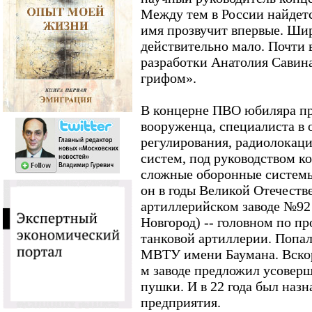
Между тем в России найдетс
имя прозвучит впервые. Шир
действительно мало. Почти 
разработки Анатолия Савина
грифом».
В концерне ПВО юбиляра пр
вооруженца, специалиста в 
регулирования, радиолокаци
систем, под руководством к
сложные оборонные системы
он в годы Великой Отечеств
артиллерийском заводе №92 
Новгород) -- головном по п
танковой артиллерии. Попал
МВТУ имени Баумана. Вскор
м заводе предложил усоверш
пушки. И в 22 года был наз
предприятия.