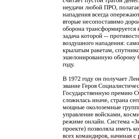
считает пустой тратой денег
неудачи любой ПРО, полагает
нападения всегда опережают
вторые несопоставимо дорож
оборона трансформируется 
задача которой -- противост
воздушного нападения: сам
крылатым ракетам, спутник
эшелонированную оборону С
году.
В 1972 году он получает Ле
звание Героя Социалистическ
Государственную премию СС
сложилась иначе, страна сег
мощные околоземные групп
управление войсками, косми
режиме онлайн. Система «Зе
проекте) позволяла иметь к
всех командиров, начиная с 