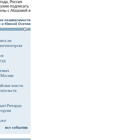
года, Россия
рузию подписать
илы с Абхазией и
ие независимости
и и Южной Осетии
ась на
лнечногорске
ов
суд
аемых
в Москве
йские власти
оятельств
дил Ричарда
еоргия
алог
все события