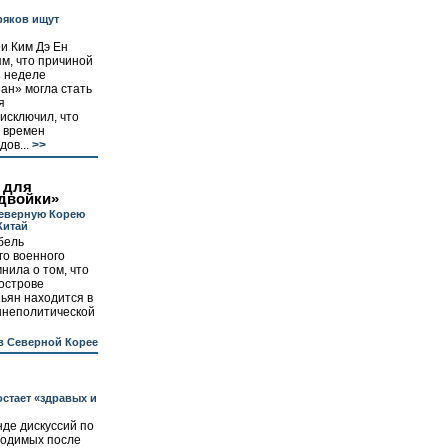
яков ищут
и Ким Дэ Ен
м, что причиной
й неделе
ан» могла стать
я
исключил, что
о времен
ов...
>>
 для
двойки»
Северную Корею
Китай
бель
го военного
нила о том, что
острове
ьян находится в
шнеполитической
в Северной Корее
стает «здравых и
нде дискуссий по
водимых после