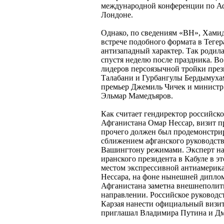
международной конференции по А
Лондоне.
Однако, по сведениям «ВН», Хамид
встрече подобного формата в Тегера
антизападный характер. Так родила
спустя неделю после праздника. Во
лидеров персоязычной тройки пре
Талабани и Гурбангулы Бердымухам
премьер Джемиль Чичек и министр
Эльмар Мамедъяров.
Как считает гендиректор российск
Афганистана Омар Нессар, визит 
прочего должен был продемонстри
сближением афганского руководст
Вашингтону режимами. Эксперт на
иранского президента в Кабуле в эт
местом экспрессивной антиамерик
Нессара, на фоне нынешней диплом
Афганистана заметна внешнеполит
направлении. Российское руководс
Карзая нанести официальный визит
приглашал Владимира Путина и Дм