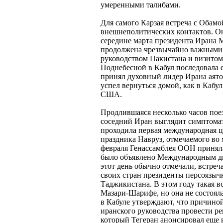
умеренными талибами.
Для самого Карзая встреча с Обамо
внешнеполитических контактов. Она
середине марта президента Ирана
продолжена чрезвычайно важными 
руководством Пакистана и визитом
Поднебесной в Кабул последовала е
принял духовный лидер Ирана аято
успел вернуться домой, как в Каб
США.
Продлившаяся несколько часов поез
соседний Иран выглядит симптома
проходила первая международная ц
праздника Навруз, отмечаемого во 
февраля Генассамблея ООН приняла
было объявлено Международным д
этот день обычно отмечали, встреч
своих стран президенты персоязыч
Таджикистана. В этом году такая в
Мазари-Шарифе, но она не состоял
в Кабуле утверждают, что причиной
иранского руководства провести р
который Тегеран анонсировал еще в