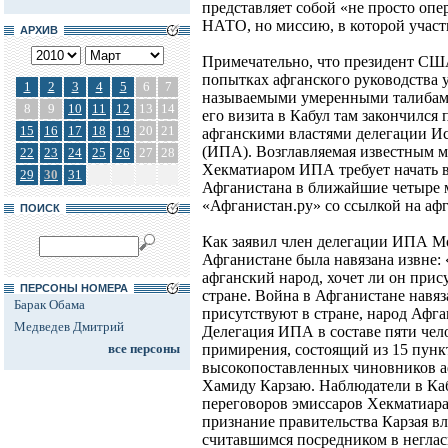
представляет собой «не просто о
НАТО, но миссию, в которой участв
АРХИВ
Примечательно, что президент США
попытках афганского руководства 
1
2
3
4
5
6
7
называемыми умеренными талибами
8
9
10
11
12
13
14
его визита в Кабул там закончился
15
16
17
18
19
20
21
афганскими властями делегации И
(ИПА). Возглавляемая известным 
22
23
24
25
26
27
28
Хекматиаром ИПА требует начать 
29
30
31
Афганистана в ближайшие четыре м
«Афганистан.ру» со ссылкой на аф
ПОИСК
Как заявил член делегации ИПА М
Афганистане была навязана извне: 
афганский народ, хочет ли он прис
ПЕРСОНЫ НОМЕРА
стране. Война в Афганистане навяз
Барак Обама
присутствуют в стране, народ Афга
Медведев Дмитрий
Делегация ИПА в составе пяти чело
все персоны
примирения, состоящий из 15 пункт
высокопоставленных чиновников а
Хамиду Карзаю. Наблюдатели в Каб
переговоров эмиссаров Хекматиара
признание правительства Карзая 
считавшимся посредником в неглас