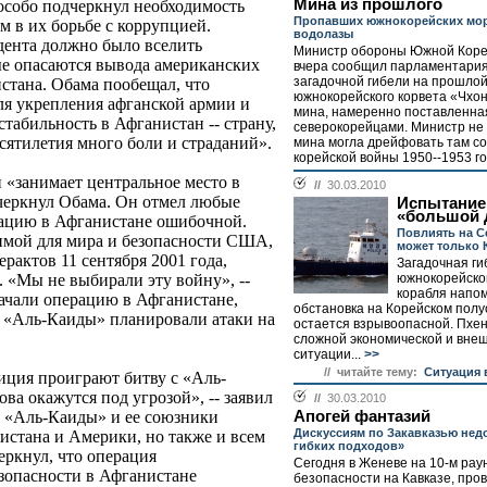
Мина из прошлого
особо подчеркнул необходимость
Пропавших южнокорейских мор
 в их борьбе с коррупцией.
водолазы
дента должно было вселить
Министр обороны Южной Коре
рые опасаются вывода американских
вчера сообщил парламентария
загадочной гибели на прошло
стана. Обама пообещал, что
южнокорейского корвета «Чхон
я укрепления афганской армии и
мина, намеренно поставленна
стабильность в Афганистан -- страну,
северокорейцами. Министр не 
есятилетия много боли и страданий».
мина могла дрейфовать там с
корейской войны 1950--1953 год
 «занимает центральное место в
//
30.03.2010
еркнул Обама. Он отмел любые
Испытание
«большой 
ерацию в Афганистане ошибочной.
Повлиять на 
димой для мира и безопасности США,
может только 
ерактов 11 сентября 2001 года,
Загадочная ги
южнокорейско
 «Мы не выбирали эту войну», --
корабля напом
ачали операцию в Афганистане,
обстановка на Корейском полу
 «Аль-Каиды» планировали атаки на
остается взрывоопасной. Пхен
сложной экономической и вне
ситуации...
>>
// читайте тему:
Ситуация 
ция проиграют битву с «Аль-
ва окажутся под угрозой», -- заявил
//
30.03.2010
Апогей фантазий
ы «Аль-Каиды» и ее союзники
Дискуссиям по Закавказью недо
истана и Америки, но также и всем
гибких подходов»
еркнул, что операция
Сегодня в Женеве на 10-м рау
зопасности в Афганистане
безопасности на Кавказе, про