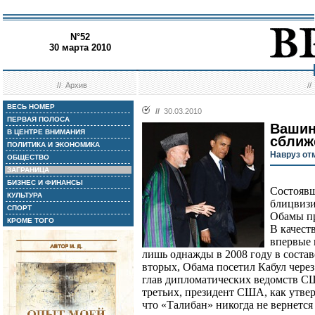
N°52
30 марта 2010
//
Архив
/
ВЕСЬ НОМЕР
//
30.03.2010
ПЕРВАЯ ПОЛОСА
Вашин
В ЦЕНТРЕ ВНИМАНИЯ
сближ
ПОЛИТИКА И ЭКОНОМИКА
Навруз от
ОБЩЕСТВО
ЗАГРАНИЦА
БИЗНЕС И ФИНАНСЫ
Состоявш
КУЛЬТУРА
блицвизи
СПОРТ
Обамы пр
КРОМЕ ТОГО
В качест
впервые 
лишь однажды в 2008 году в соста
вторых, Обама посетил Кабул через
глав дипломатических ведомств С
третьих, президент США, как утвер
что «Талибан» никогда не вернется