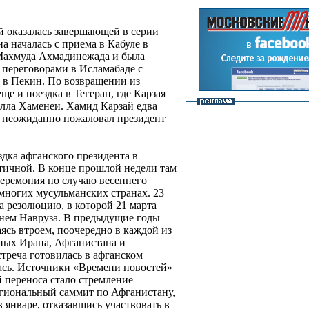
й оказалась завершающей в серии
 началась с приема в Кабуле в
 Махмуда Ахмадинежада и была
переговорами в Исламабаде с
 в Пекин. По возвращении из
ще и поездка в Тегеран, где Карзая
лла Хаменеи. Хамид Карзай едва
ул неожиданно пожаловал президент
дка афганского президента в
тичной. В конце прошлой недели там
еремония по случаю весеннего
многих мусульманских странах. 23
 резолюцию, в которой 21 марта
нем Навруза. В предыдущие годы
аясь втроем, поочередно в каждой из
ных Ирана, Афганистана и
стреча готовилась в афганском
ась. Источники «Времени новостей»
 переноса стало стремление
егиональный саммит по Афганистану,
 январе, отказавшись участвовать в