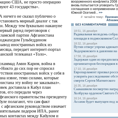
вооруженного конфликта 2008 
перацию США, не просто операцию
вновь попытается уговорить Г
уют 43 государства».
соглашения о неприменении с
Южной Осетией...
>>
 ничего не сказал публично о
// читайте тему:
Признан
Абхази
установить мирный диалог с так
БЕЗ КОМMЕНТАРИЕВ
. Между тем буквально накануне
 первый раунд переговоров с
18:51, 16 декабря
Радикальная молодежь собрал
сламской партии Афганистана
площади в подмосковном Со
моджахедом Гульбеддином
18:32, 16 декабря
вывод иностранных войск из
Путин отверг упреки адвокат
есяца, передает интернет-портал
Ходорковского в давлении на 
ганский телеканал «Толо».
17:58, 16 декабря
Задержан один из предполаг
охаммад Амин Карим, война в
организаторов беспорядков 
«Никто до сих пор не спросил
17:10, 16 декабря
Европарламент призвал росси
утствия иностранных войск у себя в
ускорить расследование обст
ана извне, теми силами, которые
смерти Сергея Магнитского
нистана эту войну не заказывал».
16:35, 16 декабря
век доставила в Кабул план
Саакашвили посмертно награ
ов, его передали через
Холбрука орденом Святого Г
фганского правительства президенту
16:14, 16 декабря
уле полагают, что сам факт
Ассанж будет выпущен под з
 с афганским руководством означает
влиятельным лидером ИПА, ранее
ных контактах между Кабулом и