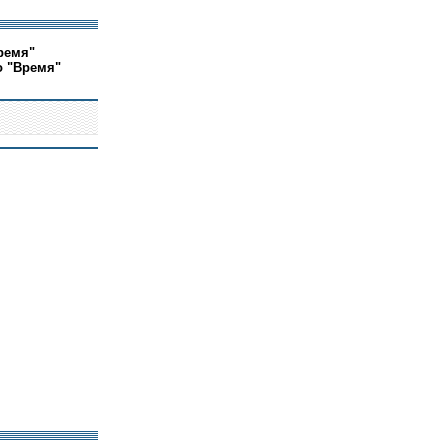
ремя"
о "Время"