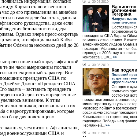
в появилась информация, согласно
//
30.03.2010
амиду Карзаю стало известно о
Вашингтон
сближение
 час до его приземления на авиабазе
Тегерана
это и в самом деле было так, данная
Навруз отмети
политическим
афганского руководства, даже если
Состоявшийся
облюдения безопасности лидера
воскресенье б
жавы. Однако вчера пресс-секретарь
президента США Барака Обам
р заявил, что официальный Кабул
во многих отношениях. В качес
американского лидера Обама 
бытии Обамы за несколько дней до 28
посещает Афганистан -- он бы
однажды в 2008 году в составе
конгресса США...
>>
выстроен почетный караул афганской
//
30.03.2010
в те же часы американцы послали
Как подели
осит инспекционный характер. Вот
Польский през
на помощник президента США по
встретить ген
Ярузельского 
рал Джеймс Джонс: «Президент США
Сегодня в ад
го задача -- заставить президента
польского пре
резидентский срок есть определенные
состоится вст
представителями военного ве
 уделялось внимание. К этим
министерства культуры и вете
ения чиновников, основанная на их
Разговор пойдет о возможност
рьба с наркогруппировками, которые
российскую столицу президен
ую базу для повстанцев».
Качиньского на торжества, по
годовщине Победы над фашис
Германией...
>>
ее важным, чем визит в Афганистан»,
 перед военнослужащими США и
//
30.03.2010