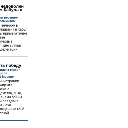
 недоволен
м Кабула и
ли весенне-
 саммитом
 вечером в
лицвизит в Кабул
ы примечателен
тве
впервые
л здесь лишь
 делегации
ть победу
идент может
ерала
в Москве
министрации
зидента
реча с
домства, МВД,
ранами войны.
и поездки в
та Леха
священные 65-й
тской