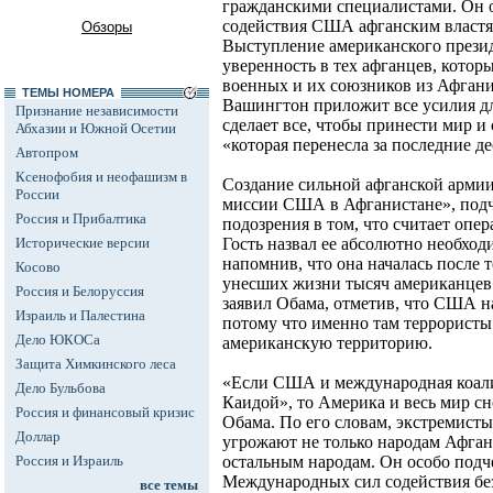
гражданскими специалистами. Он 
содействия США афганским властям
Обзоры
Выступление американского прези
уверенность в тех афганцев, кото
военных и их союзников из Афгани
ТЕМЫ НОМЕРА
Вашингтон приложит все усилия дл
Признание независимости
сделает все, чтобы принести мир и 
Абхазии и Южной Осетии
«которая перенесла за последние д
Автопром
Ксенофобия и неофашизм в
Создание сильной афганской армии
России
миссии США в Афганистане», подч
Россия и Прибалтика
подозрения в том, что считает оп
Исторические версии
Гость назвал ее абсолютно необхо
напомнив, что она началась после т
Косово
унесших жизни тысяч американцев.
Россия и Белоруссия
заявил Обама, отметив, что США н
Израиль и Палестина
потому что именно там террористы
Дело ЮКОСа
американскую территорию.
Защита Химкинского леса
«Если США и международная коали
Дело Бульбова
Каидой», то Америка и весь мир сно
Россия и финансовый кризис
Обама. По его словам, экстремист
Доллар
угрожают не только народам Афган
Россия и Израиль
остальным народам. Он особо подч
Международных сил содействия бе
все темы