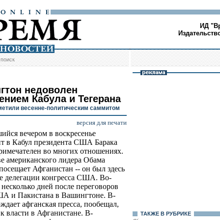
ИД "В
Издательств
/
поиск
гтон недоволен
ением Кабула и Тегерана
метили весенне-политическим саммитом
версия для печати
ийся вечером в воскресенье
т в Кабул президента США Барака
имечателен во многих отношениях.
ве американского лидера Обама
посещает Афганистан -- он был здесь
ве делегации конгресса США. Во-
 несколько дней после переговоров
ША и Пакистана в Вашингтоне. В-
ждает афганская пресса, пообещал,
 к власти в Афганистане. В-
ТАКЖЕ В РУБРИКЕ