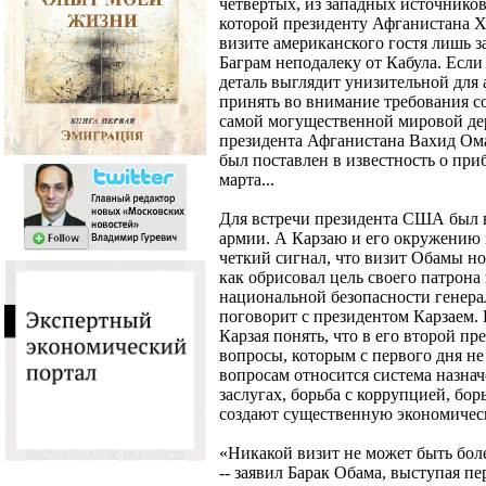
четвертых, из западных источнико
которой президенту Афганистана Х
визите американского гостя лишь за
Баграм неподалеку от Кабула. Если 
деталь выглядит унизительной для 
принять во внимание требования с
самой могущественной мировой дер
президента Афганистана Вахид Ома
был поставлен в известность о при
марта...
Для встречи президента США был 
армии. А Карзаю и его окружению 
четкий сигнал, что визит Обамы н
как обрисовал цель своего патро
национальной безопасности гене
поговорит с президентом Карзаем. Е
Карзая понять, что в его второй п
вопросы, которым с первого дня не
вопросам относится система назнач
заслугах, борьба с коррупцией, бо
создают существенную экономическ
«Никакой визит не может быть бол
-- заявил Барак Обама, выступая