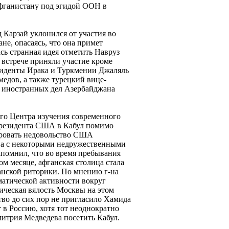
фганистану под эгидой ООН в
 Карзай уклонился от участия во
не, опасаясь, что она примет
сь странная идея отметить Навруз
 встрече приняли участие кроме
зиденты Ирака и Туркмении Джаляль
едов, а также турецкий вице-
 иностранных дел Азербайджана
ого Центра изучения современного
президента США в Кабул помимо
ровать недовольство США
ва с некоторыми недружественными
помнил, что во время пребывания
ом месяце, афганская столица стала
анской риторики. По мнению г-на
атической активности вокруг
ическая вялость Москвы на этом
тво до сих пор не пригласило Хамида
 в Россию, хотя тот неоднократно
итрия Медведева посетить Кабул.