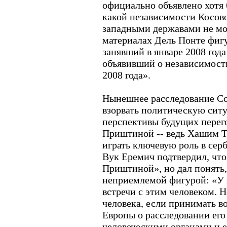
официально объявлено хотя б
какой независимости Косов
западными державами не мог
материалах Дель Понте фиг
занявший в январе 2008 год
объявивший о независимости
2008 года».
Нынешнее расследование Со
взорвать политическую ситу
перспективы будущих перег
Приштиной -- ведь Хашим Та
играть ключевую роль в сер
Вук Еремич подтвердил, что 
Приштиной», но дал понять,
неприемлемой фигурой: «У 
встречи с этим человеком. Н
человека, если принимать в
Европы о расследовании его
человеческими органами и е