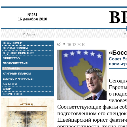
N°231
16 декабря 2010
//
Архив
/
ВЕСЬ НОМЕР
//
16.12.2010
ПЕРВАЯ ПОЛОСА
«Бос
В ЦЕНТРЕ ВНИМАНИЯ
Совет Е
ОБЩЕСТВО
премьер
ПРОИСШЕСТВИЯ
ЗАГРАНИЦА
КРУПНЫМ ПЛАНОМ
БИЗНЕС И ФИНАНСЫ
Сегодн
КУЛЬТУРА
Европы
СПОРТ
о подп
КРОМЕ ТОГО
челове
Соответствующие факты соб
подготовленном его спецдо
Швейцарский юрист фактиче
оргпреступности, тесно свя