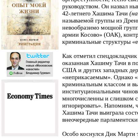
руководством. Он назвал ны
42-летнего Хашима Тачи
(на
называемой группы из Дрен
невообразимо мощной груп
армии Косово» (ОАК), конт
криминальные структуры «ещ
Как отметил спецдокладчик
оказанная Хашиму Тачи в по
США и других западных держ
«неприкасаемым». Однако «
криминальным классом и в
институциональными чино
многочисленны и слишком с
игнорировать». Напомним, 
Хашима Тачи выиграла состо
внеочередные парламентски
Особо коснулся Дик Марти 