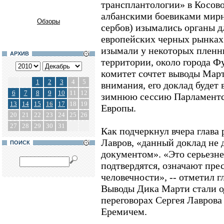
трансплантологии» в Косово 
албанскими боевиками мирн
Обзоры
сербов) изымались органы д
европейских черных рынках.
изымали у некоторых пленни
АРХИВ
территории, около города Ф
комитет сочтет выводы Ма
1
2
3
4
5
внимания, его доклад будет 
6
7
8
9
10
11
12
зимнюю сессию Парламентс
13
14
15
16
17
18
19
Европы.
20
21
22
23
24
25
26
27
28
29
30
31
Как подчеркнул вчера глава
Лавров, «данный доклад не 
ПОИСК
документом». «Это серьезне
подтвердятся, означают пре
человечности», -- отметил 
Выводы Дика Марти стали о
переговорах Сергея Лаврова
Еремичем.