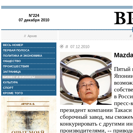
N°224
07 декабря 2010
//
Архив
/
ВЕСЬ НОМЕР
//
07.12.2010
ПЕРВАЯ ПОЛОСА
Mazda
ПОЛИТИКА И ЭКОНОМИКА
ОБЩЕСТВО
ПРОИСШЕСТВИЯ
Пятый 
ЗАГРАНИЦА
Японии
БИЗНЕС И ФИНАНСЫ
возмож
КУЛЬТУРА
СПОРТ
собств
КРОМЕ ТОГО
в Росси
пресс-
президент компании Такаси
сборочный завод, мы сможе
конкурировать с другими и
производителями, -- приводи