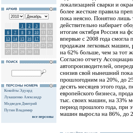
локализацией сварки и окра
АРХИВ
более жесткие правила преп
пока неясно. Понятно лишь 
действительно набирает обо
1
2
3
4
5
итогам октября Россия на ф
6
7
8
9
10
11
12
впервые с 2008 года смогла 
13
14
15
16
17
18
19
продажам легковых машин, р
20
21
22
23
24
25
26
на 62% больше, чем за тот 
27
28
29
30
31
Согласно отчету Ассоциаци
ПОИСК
автопроизводителей, опере
снизив свой нынешний пока
прошлогодним на 20%, до 25
десять месяцев этого года,
ПЕРСОНЫ НОМЕРА
Кокойты Эдуард
европейского бизнеса, прод
Лукашенко Александр
тыс. своих машин, на 33% м
Медведев Дмитрий
период прошлого года, при э
Путин Владимир
машин выросла на 86%, до 2
все персоны