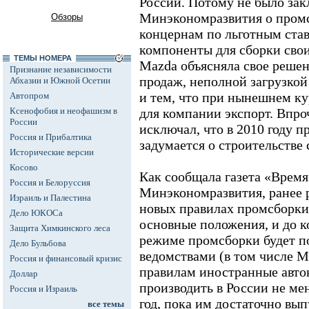
России. Потому не было зак
Минэкономразвития о промс
Обзоры
концернам по льготным ста
компоненты для сборки свои
ТЕМЫ НОМЕРА
Mazda объясняла свое реше
Признание независимости
продаж, неполной загрузко
Абхазии и Южной Осетии
и тем, что при нынешнем ку
Автопром
Ксенофобия и неофашизм в
для компании экспорт. Впро
России
исключал, что в 2010 году п
Россия и Прибалтика
задумается о строительстве 
Исторические версии
Косово
Как сообщала газета «Врем
Россия и Белоруссия
Минэкономразвития, ранее 
Израиль и Палестина
новых правилах промсборки,
Дело ЮКОСа
основные положения, и до к
Защита Химкинского леса
режиме промсборки будет п
Дело Бульбова
ведомствами (в том числе 
Россия и финансовый кризис
правилам иностранные авто
Доллар
производить в России не мен
Россия и Израиль
год, пока им достаточно вып
все темы