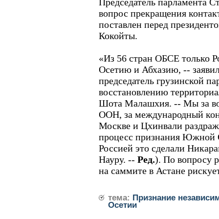
Председатель парламента Ст
вопрос прекращения контакт
поставлен перед президен
Кокойты.
«Из 56 стран ОБСЕ только 
Осетию и Абхазию, -- заяви
председатель грузинской п
восстановлению территориа
Шота Малашхия. -- Мы за в
ООН, за международный кон
Москве и Цхинвали раздраж
процесс признания Южной О
Россией это сделали Никара
Науру. --
Ред.
). По вопросу 
на саммите в Астане рискует
тема:
Признание независи
Осетии