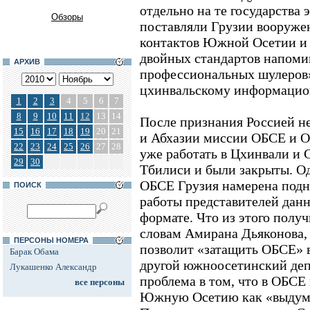
отдельно на те государства 
Обзоры
поставляли Грузии вооруже
контактов Южной Осетии и 
двойных стандартов напомин
АРХИВ
профессиональных шулеров»
цхинвальскому информацион
1
2
3
4
5
6
7
8
9
10
11
12
13
14
После признания Россией 
15
16
17
18
19
20
21
и Абхазии миссии ОБСЕ и О
22
23
24
25
26
27
28
уже работать в Цхинвали и 
29
30
Тбилиси и были закрыты. Од
ОБСЕ Грузия намерена подн
ПОИСК
работы представителей данн
формате. Что из этого получ
словам Амирана Дьяконова
ПЕРСОНЫ НОМЕРА
позволит «затащить ОБСЕ» в
Барак Обама
другой южноосетинский депу
Лукашенко Александр
проблема в том, что в ОБС
все персоны
Южную Осетию как «выдума