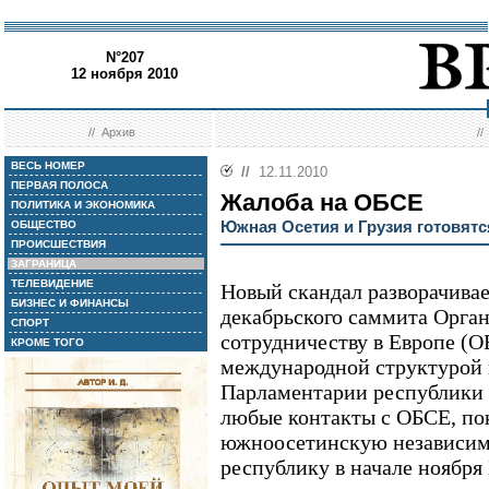
N°207
12 ноября 2010
//
Архив
/
ВЕСЬ НОМЕР
//
12.11.2010
ПЕРВАЯ ПОЛОСА
Жалоба на ОБСЕ
ПОЛИТИКА И ЭКОНОМИКА
Южная Осетия и Грузия готовятся
ОБЩЕСТВО
ПРОИСШЕСТВИЯ
ЗАГРАНИЦА
ТЕЛЕВИДЕНИЕ
Новый скандал разворачивае
БИЗНЕС И ФИНАНСЫ
декабрьского саммита Орган
СПОРТ
сотрудничеству в Европе (
КРОМЕ ТОГО
международной структурой
Парламентарии республики
любые контакты с ОБСЕ, пок
южноосетинскую независимо
республику в начале ноября