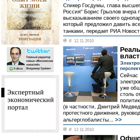
Спикер Госдумы, глава высшег
Россия" Борис Грызлов вчера 
высказыванием своего однопа
который предложил давить вс
танками, передает РИА Новост
//
12.11.2010
Реаль
влас
Электро
перспек
Сейчас 
электро
уже общ
столь 
политик
(в частности, Дмитрий Медвед
протестного движения, руково
>>
альтерглобалисты...
//
12.11.2010
Офшо