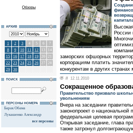
Создани
Обзоры
финансо
возвращ
капитал
Высокая
АРХИВ
России 
Многочи
1
2
3
4
5
6
7
оптимиз
8
9
10
11
12
13
14
компани
заморских офшорных территор
15
16
17
18
19
20
21
корпорациям платить значител
22
23
24
25
26
27
28
конкурентам в других странах 
29
30
//
12.11.2010
ПОИСК
Сокращенное образов
Правительство призвало школьн
увольнениям
ПЕРСОНЫ НОМЕРА
Вчера на заседании правител
Барак Обама
законопроект о национальной 
Лукашенко Александр
федеральная целевая програм
все персоны
Открывая заседание, глава п
также затронул долгоиграющую