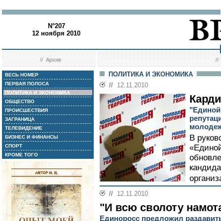
N°207
12 ноября 2010
//
Архив
/
ПОЛИТИКА И ЭКОНОМИКА
ВЕСЬ НОМЕР
ПЕРВАЯ ПОЛОСА
//
12.11.2010
ПОЛИТИКА И ЭКОНОМИКА
Карди
ОБЩЕСТВО
"Единой
ПРОИСШЕСТВИЯ
репутац
ЗАГРАНИЦА
молодеж
ТЕЛЕВИДЕНИЕ
В руков
БИЗНЕС И ФИНАНСЫ
СПОРТ
«Единой
КРОМЕ ТОГО
обновле
кандида
организ
//
12.11.2010
"И всю сволоту намот
Единоросс предложил раздавит