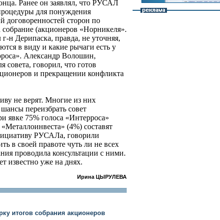
конца. Ранее он заявлял, что РУСАЛ
 процедуры для понуждения
й договоренностей сторон по
собрание (акционеров «Норникеля».
 г-н Дерипаска, правда, не уточняя,
тся в виду и какие рычаги есть у
роса». Александр Волошин,
 совета, говорил, что готов
кционеров и прекращении конфликта
иву не верят. Многие из них
 шансы переизбрать совет
ри явке 75% голоса «Интерроса»
 «Металлоинвеста» (4%) составят
нициативу РУСАЛа, говорили
ь в своей правоте чуть ли не всех
ания проводила консультации с ними.
ет известно уже на днях.
Ирина ЦЫРУЛЕВА
рку итогов собрания акционеров