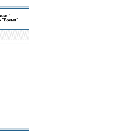
ремя"
о "Время"