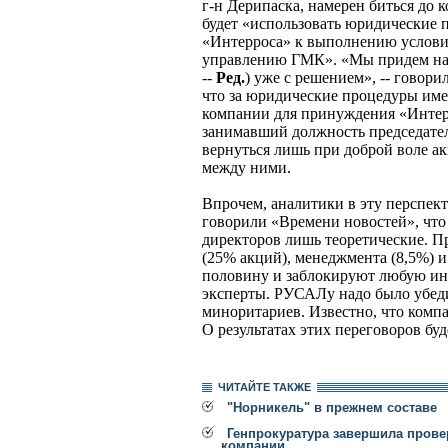
г-н Дерипаска, намерен биться до 
будет «использовать юридические
«Интерроса» к выполнению услови
управлению ГМК». «Мы придем на 
--
Ред.
) уже с решением», -- говорил
что за юридические процедуры имею
компании для принуждения «Интер
занимавший должность председателя
вернуться лишь при доброй воле а
между ними.
Впрочем, аналитики в эту перспект
говорили «Времени новостей», что
директоров лишь теоретические. П
(25% акций), менеджмента (8,5%) и
половину и заблокируют любую и
эксперты. РУСАЛу надо было убедит
миноритариев. Известно, что комп
О результатах этих переговоров буд
ЧИТАЙТЕ ТАКЖЕ
"Норникель" в прежнем составе
Генпрокуратура завершила прове
компании