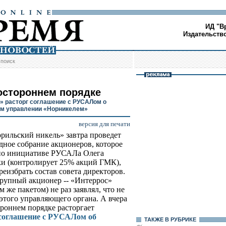
ИД "В
Издательств
/
поиск
остороннем порядке
» расторг соглашение с РУСАЛом о
м управлении «Норникелем»
версия для печати
ильский никель» завтра проведет
дное собрание акционеров, которое
по инициативе РУСАЛа Олега
и (контролирует 25% акций ГМК),
реизбрать состав совета директоров.
рупный акционер -- «Интеррос»
 же пакетом) не раз заявлял, что не
этого управляющего органа. А вчера
ороннем порядке расторгает
а соглашение с РУСАЛом об
ТАКЖЕ В РУБРИКЕ