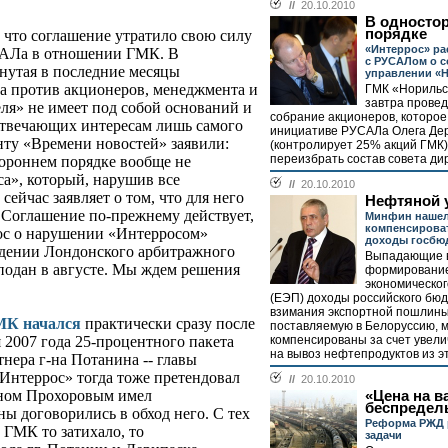
//
20.10.2010
В односто
порядке
 что соглашение утратило свою силу
«Интеррос» ра
САЛа в отношении ГМК. В
с РУСАЛом о 
рнутая в последние месяцы
управлении «
 против акционеров, менеджмента и
ГМК «Норильс
завтра прове
я» не имеет под собой оснований и
собрание акционеров, которое
отвечающих интересам лишь самого
инициативе РУСАЛа Олега Де
у «Времени новостей» заявили:
(контролирует 25% акций ГМК)
переизбрать состав совета дир
ороннем порядке вообще не
а», который, нарушив все
//
20.10.2010
ейчас заявляет о том, что для него
Нефтяной 
. Соглашение по-прежнему действует,
Минфин нашел
компенсирова
рос о нарушении «Интерросом»
доходы госбю
едении Лондонского арбитражного
Выпадающие в
 подан в августе. Мы ждем решения
формирование
экономическог
(ЕЭП) доходы российского бюд
взимания экспортной пошлины
МК начался
практически сразу после
поставляемую в Белоруссию, м
компенсированы за счет увел
2007 года 25-процентного пакета
на вывоз нефтепродуктов из эт
нера г-на Потанина -- главы
Интеррос» тогда тоже претендовал
//
20.10.2010
г-ном Прохоровым имел
«Цена на в
беспредел
ы договорились в обход него. С тех
Реформа РЖД 
 ГМК то затихало, то
задачи