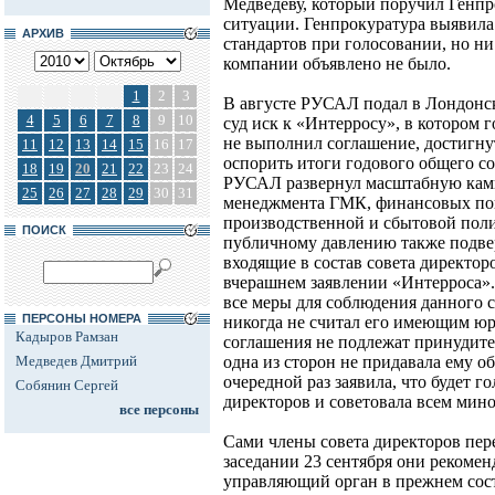
Медведеву, который поручил Генпро
ситуации. Генпрокуратура выявил
АРХИВ
стандартов при голосовании, но н
компании объявлено не было.
1
2
3
В августе РУСАЛ подал в Лондон
4
5
6
7
8
9
10
суд иск к «Интерросу», в котором 
не выполнил соглашение, достигнут
11
12
13
14
15
16
17
оспорить итоги годового общего с
18
19
20
21
22
23
24
РУСАЛ развернул масштабную кам
25
26
27
28
29
30
31
менеджмента ГМК, финансовых пок
производственной и сбытовой пол
ПОИСК
публичному давлению также подве
входящие в состав совета директор
вчерашнем заявлении «Интерроса».
все меры для соблюдения данного с
ПЕРСОНЫ НОМЕРА
никогда не считал его имеющим ю
Кадыров Рамзан
соглашения не подлежат принудите
Медведев Дмитрий
одна из сторон не придавала ему о
очередной раз заявила, что будет г
Собянин Сергей
директоров и советовала всем мино
все персоны
Сами члены совета директоров пере
заседании 23 сентября они рекомен
управляющий орган в прежнем сос