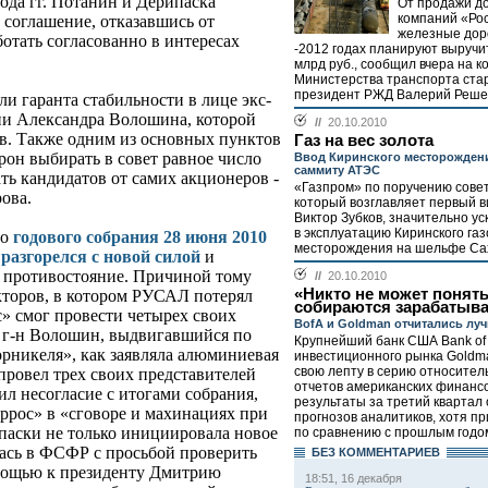
года гг. Потанин и Дерипаска
От продажи д
компаний «Ро
 соглашение, отказавшись от
железные доро
ботать согласованно в интересах
-2012 годах планируют выручи
млрд руб., сообщил вчера на к
Министерства транспорта ста
президент РЖД Валерий Решетн
ли гаранта стабильности в лице экс-
ии Александра Волошина, которой
//
20.10.2010
ов. Также одним из основных пунктов
Газ на вес золота
рон выбирать в совет равное число
Ввод Киринского месторожден
саммиту АТЭС
ть кандидатов от самих акционеров -
«Газпром» по поручению совет
рова.
который возглавляет первый 
Виктор Зубков, значительно ус
в эксплуатацию Киринского га
до
годового собрания 28 июня 2010
месторождения на шельфе Сах
разгорелся с новой силой
и
 противостояние. Причиной тому
//
20.10.2010
«Никто не может понять
екторов, в котором РУСАЛ потерял
собираются зарабатыва
с» смог провести четырех своих
BofA и Goldman отчитались лу
л г-н Волошин, выдвигавшийся по
Крупнейший банк США Bank of 
рникеля», как заявляла алюминиевая
инвестиционного рынка Goldm
свою лепту в серию относител
провел трех своих представителей
отчетов американских финансо
л несогласие с итогами собрания,
результаты за третий квартал
рос» в «сговоре и махинациях при
прогнозов аналитиков, хотя п
паски не только инициировала новое
по сравнению с прошлым годом
лась в ФСФР с просьбой проверить
БЕЗ КОМMЕНТАРИЕВ
омощью к президенту Дмитрию
18:51, 16 декабря