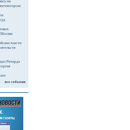
ась на
лнечногорске
ов
суд
аемых
в Москве
йские власти
оятельств
дил Ричарда
еоргия
алог
все события