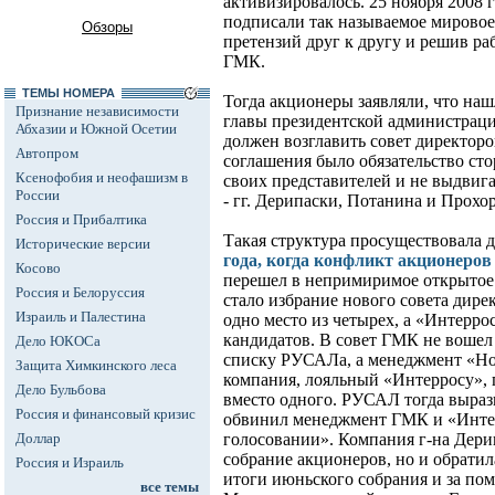
активизировалось. 25 ноября 2008 
подписали так называемое мировое
Обзоры
претензий друг к другу и решив ра
ГМК.
ТЕМЫ НОМЕРА
Тогда акционеры заявляли, что наш
Признание независимости
главы президентской администрац
Абхазии и Южной Осетии
должен возглавить совет директор
Автопром
соглашения было обязательство сто
Ксенофобия и неофашизм в
своих представителей и не выдвига
России
- гг. Дерипаски, Потанина и Прохо
Россия и Прибалтика
Такая структура просуществовала 
Исторические версии
года, когда конфликт акционеров 
Косово
перешел в непримиримое открытое
Россия и Белоруссия
стало избрание нового совета дир
Израиль и Палестина
одно место из четырех, а «Интерро
кандидатов. В совет ГМК не воше
Дело ЮКОСа
списку РУСАЛа, а менеджмент «Но
Защита Химкинского леса
компания, лояльный «Интерросу», 
Дело Бульбова
вместо одного. РУСАЛ тогда вырази
Россия и финансовый кризис
обвинил менеджмент ГМК и «Интер
Доллар
голосовании». Компания г-на Дери
собрание акционеров, но и обрати
Россия и Израиль
итоги июньского собрания и за п
все темы