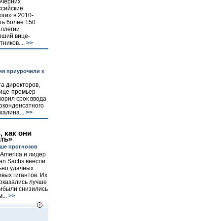
очерних
ссийские
ги» в 2010-
ть более 150
оллегии
рший вице-
иков....
>>
ия приурочили к
а директоров,
вице-премьер
корил срок ввода
зоконденсатного
алина...
>>
, как они
ть»
чше прогнозов
America и лидер
an Sachs внесли
ьно удачных
вых гигантов. Их
 оказались лучше
рибыли снизились
...
>>