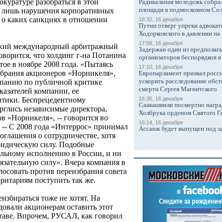
куратуре разобраться в этой
Радикальная молодежь собрал
площади в подмосковном Со
а лишь нарушения корпоративных
и о каких санкциях в отношении
18:32, 16 декабря
Путин отверг упреки адвокат
Ходорковского в давлении на 
17:58, 16 декабря
ский международный арбитражный
Задержан один из предполаг
говорится, что холдинг г-на Потанина
организаторов беспорядков 
ое в ноябре 2008 года. «Пытаясь
17:10, 16 декабря
обрания акционеров «Норникеля»,
Европарламент призвал росси
ускорить расследование обст
панию по публичной критике
смерти Сергея Магнитского
азателей компании, ее
16:35, 16 декабря
итики. Беспрецедентному
Саакашвили посмертно награ
рглись независимые директора,
Холбрука орденом Святого Г
ов «Норникеля», -- говорится во
16:14, 16 декабря
 -- С 2008 года «Интеррос» принимал
Ассанж будет выпущен под з
оглашения о сотрудничестве, хотя
ридическую силу. Подобные
льному исполнению в России, и ни
бязательную силу». Вчера компания в
олосовать против переизбрания совета
ритариям поступить так же.
избираться тоже не хотят. На
довали акционерам оставить этот
таве. Впрочем, РУСАЛ, как говорил