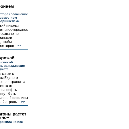
роннем
сторг соглашение
совместном
Норникелем»
кий никель»
дет внеочередное
 созвано по
рипаски
, чтобы
екторов...
>>
урожай
 способ
ть выпадающие
джета
 связи с
м Единого
о пространства
жета от
 на нефть,
огут быть
иченной пошлины
ой страны...
>>
агоны растет
ьно»
решила не все