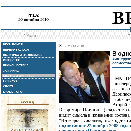
N°192
20 октября 2010
//
Архив
/
ВЕСЬ НОМЕР
//
20.10.2010
ПЕРВАЯ ПОЛОСА
В одн
ПОЛИТИКА И ЭКОНОМИКА
«Интеррос
ОБЩЕСТВО
совместно
ПРОИСШЕСТВИЯ
ЗАГРАНИЦА
БИЗНЕС И ФИНАНСЫ
ГМК «Нор
КУЛЬТУРА
внеочере
СПОРТ
созвано 
КРОМЕ ТОГО
Дерипаск
чтобы пе
Второй к
Владимира Потанина (владеет таким
видит смысла в изменении состава 
"Интеррос" сообщил, что в одност
подписанное 25 ноября 2008 год
управлении «Норникелем»
.