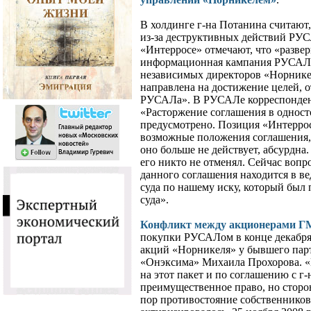
В холдинге г-на Потанина считают,
из-за деструктивных действий РУ
«Интерросе» отмечают, что «разве
информационная кампания РУСАЛа
независимых директоров «Норникел
направлена на достижение целей, 
РУСАЛа». В РУСАЛе корреспондент
«Расторжение соглашения в одност
предусмотрено. Позиция «Интеррос
возможные положения соглашения, с
оно больше не действует, абсурдна
его никто не отменял. Сейчас воп
данного соглашения находится в в
суда по нашему иску, который был
суда».
Конфликт между акционерами Г
покупки РУСАЛом в конце декабря 
акций «Норникеля» у бывшего парт
«Онэксима» Михаила Прохорова. «
на этот пакет и по соглашению с 
преимущественное право, но сторон
пор противостояние собственников