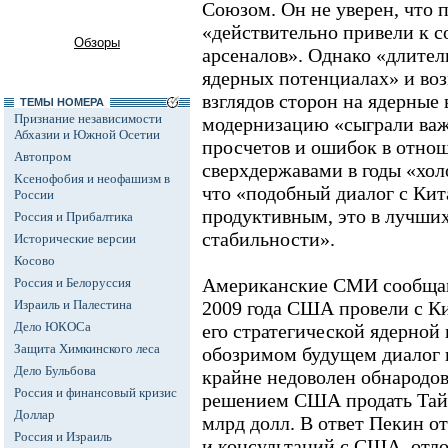
Союзом. Он не уверен, что 
«действительно привели к 
Обзоры
арсеналов». Однако «длител
ядерных потенциалах» и во
взглядов сторон на ядерные
ТЕМЫ НОМЕРА
Признание независимости
модернизацию «сыграли важ
Абхазии и Южной Осетии
просчетов и ошибок в отно
Автопром
сверхдержавами в годы «хол
Ксенофобия и неофашизм в
что «подобный диалог с Кит
России
продуктивным, это в лучших
Россия и Прибалтика
стабильности».
Исторические версии
Косово
Американские СМИ сообщают
Россия и Белоруссия
Израиль и Палестина
2009 года США провели с К
Дело ЮКОСа
его стратегической ядерной
Защита Химкинского леса
обозримом будущем диалог 
Дело Бульбова
крайне недоволен обнародов
Россия и финансовый кризис
решением США продать Тай
Доллар
млрд долл. В ответ Пекин о
Россия и Израиль
и консультаций с США, отл