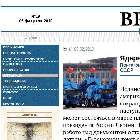
N°19
05 февраля 2010
//
Архив
/
ВЕСЬ НОМЕР
//
05.02.2010
ПЕРВАЯ ПОЛОСА
Ядерн
ПОЛИТИКА И ЭКОНОМИКА
Пентаго
ОБЩЕСТВО
СССР
ПРОИСШЕСТВИЯ
ЗАГРАНИЦА
ТЕЛЕВИДЕНИЕ
БИЗНЕС И ФИНАНСЫ
Подпис
КУЛЬТУРА
америк
СПОРТ
сокращ
КРОМЕ ТОГО
наступ
может состояться в марте и
президента России Сергей П
работе над документом ост
детали: «В основном текст с