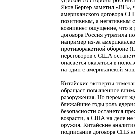
угрозой со стороны российс
Яков Бергер заметил «ВН», 
американского договора СНВ
позитивным, а негативным с
возникнет ощущение, что в 
договора Россия утратила 
например из-за американско
противоракетной обороне (П
переговоров с США останет
опасается оказаться в поло
на один с американской мо
Китайские эксперты отмеча
обращает повышенное внима
разоружения. Но перемен жда
ближайшие годы роль ядерн
безопасности останется пр
возрасти, а США на деле не 
оружия. Китайские аналитик
подписание договора СНВ н