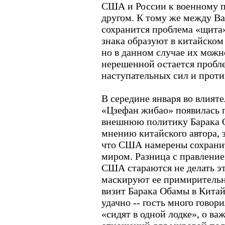
США и России к военному п
другом. К тому же между В
сохранится проблема «щита»
знака образуют в китайском
но в данном случае их можн
нерешенной остается пробл
наступательных сил и прот
В середине января во влияте
«Цзефан жибао» появилась 
внешнюю политику Барака О
мнению китайского автора, з
что США намерены сохранит
миром. Разница с правление
США стараются не делать э
маскируют ее примирительн
визит Барака Обамы в Китай
удачно -- гость много говори
«сидят в одной лодке», о в