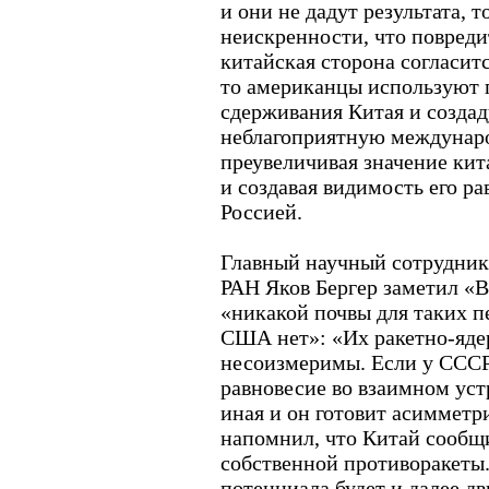
и они не дадут результата, 
неискренности, что повреди
китайская сторона согласитс
то американцы используют 
сдерживания Китая и создад
неблагоприятную междунар
преувеличивая значение кит
и создавая видимость его р
Россией.
Главный научный сотрудник
РАН Яков Бергер заметил «В
«никакой почвы для таких п
США нет»: «Их ракетно-яд
несоизмеримы. Если у ССС
равновесие во взаимном уст
иная и он готовит асимметр
напомнил, что Китай сообщ
собственной противоракеты.
потенциала будет и далее дв