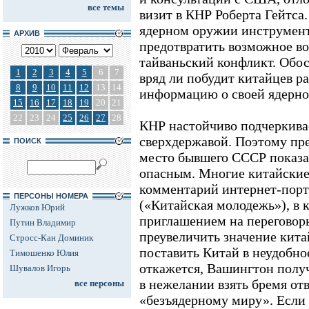
все темы
визит в КНР Роберта Гейтса.
ядерном оружии инструмен
АРХИВ
предотвратить возможное в
тайваньский конфликт. Обос
1
2
3
4
5
6
7
вряд ли побудит китайцев 
8
9
10
11
12
13
14
информацию о своей ядерно
15
16
17
18
19
20
21
22
23
24
25
26
27
28
КНР настойчиво подчеркивае
сверхдержавой. Поэтому пре
ПОИСК
место бывшего СССР показа
опасным. Многие китайские
комментарий интернет-пор
ПЕРСОНЫ НОМЕРА
(«Китайская молодежь»), в к
Лужков Юрий
приглашением на перегово
Путин Владимир
преувеличить значение кит
Стросс-Кан Доминик
поставить Китай в неудобно
Тимошенко Юлия
откажется, Вашингтон полу
Шувалов Игорь
в нежелании взять бремя от
все персоны
«безъядерному миру». Если 