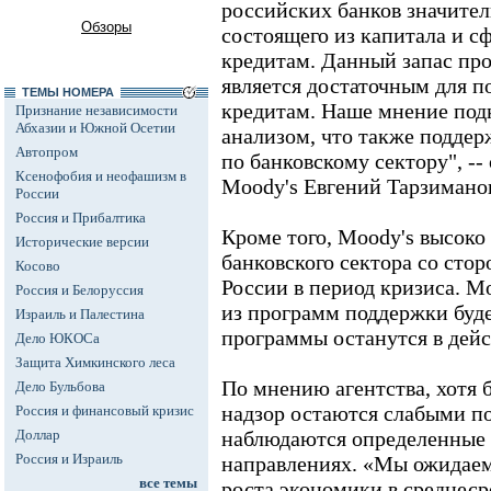
российских банков значител
Обзоры
состоящего из капитала и с
кредитам. Данный запас про
является достаточным для 
ТЕМЫ НОМЕРА
кредитам. Наше мнение под
Признание независимости
Абхазии и Южной Осетии
анализом, что также поддер
Автопром
по банковскому сектору", --
Ксенофобия и неофашизм в
Moody's Евгений Тарзимано
России
Россия и Прибалтика
Кроме того, Moody's высоко
Исторические версии
банковского сектора со сто
Косово
России в период кризиса. Mo
Россия и Белоруссия
из программ поддержки буд
Израиль и Палестина
программы останутся в дейст
Дело ЮКОСа
Защита Химкинского леса
По мнению агентства, хотя 
Дело Бульбова
надзор остаются слабыми п
Россия и финансовый кризис
Доллар
наблюдаются определенные 
Россия и Израиль
направлениях. «Мы ожидаем 
все темы
роста экономики в среднеср