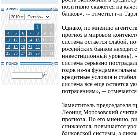
позитивно скажется на каче
АРХИВ
банков», -- отметил г-н Тар
1
2
3
Однако, по мнению агентств
4
5
6
7
8
9
10
прогноз в мировом контекст
11
12
13
14
15
16
17
система остается слабой, п
18
19
20
21
22
23
24
российских банков находится
25
26
27
28
29
30
31
инвестиционный уровень). 
система серьезно пострадал
ПОИСК
годов из-за фундаментальны
кредитные условия и стабил
система все еще остается у
потрясениям», -- отмечается 
Заместитель председателя 
Леонид Морозовский счита
прогноза. По его мнению, р
снижаются, повышается уро
банковской системы, а ликв