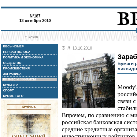
N°187
13 октября 2010
//
Архив
/
ВЕСЬ НОМЕР
//
13.10.2010
ПЕРВАЯ ПОЛОСА
Зараб
ПОЛИТИКА И ЭКОНОМИКА
Бумаги 
ОБЩЕСТВО
ликвид
ПРОИСШЕСТВИЯ
ЗАГРАНИЦА
БИЗНЕС И ФИНАНСЫ
КУЛЬТУРА
Moody'
СПОРТ
россий
КРОМЕ ТОГО
связи 
стабил
Впрочем, по сравнению с м
российская банковская систе
средние кредитные организа
инвестиционных рейтингов.