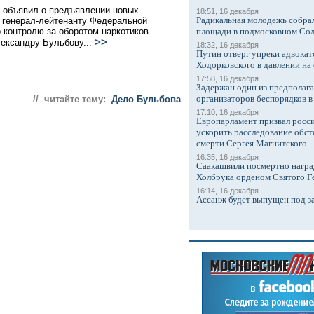
 объявил о предъявлении новых
18:51, 16 декабря
Радикальная молодежь собрал
 генерал-лейтенанту Федеральной
 контролю за оборотом наркотиков
площади в подмосковном Со
>>
ександру Бульбову...
18:32, 16 декабря
Путин отверг упреки адвокат
Ходорковского в давлении на 
17:58, 16 декабря
Задержан один из предполаг
организаторов беспорядков 
// читайте тему:
Дело Бульбова
17:10, 16 декабря
Европарламент призвал росси
ускорить расследование обст
смерти Сергея Магнитского
16:35, 16 декабря
Саакашвили посмертно награ
Холбрука орденом Святого Г
16:14, 16 декабря
Ассанж будет выпущен под з