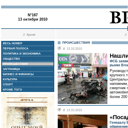
N°187
13 октября 2010
//
Архив
/
ПРОИСШЕСТВИЯ
ВЕСЬ НОМЕР
ПЕРВАЯ ПОЛОСА
//
13.10.2010
ПОЛИТИКА И ЭКОНОМИКА
Нашли
ОБЩЕСТВО
ФСБ заяви
ПРОИСШЕСТВИЯ
рынке Вла
ЗАГРАНИЦА
Руководст
БИЗНЕС И ФИНАНСЫ
крупного 
Центральн
КУЛЬТУРА
напомним,
СПОРТ
смертник 
КРОМЕ ТОГО
автомобил
более 200
//
13.10.2010
«Поса
Генералу 
обвинения