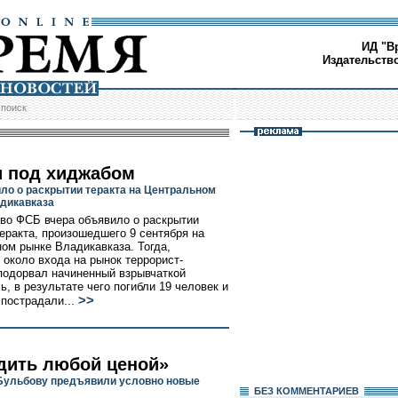
ИД "В
Издательств
/
поиск
 под хиджабом
ло о раскрытии теракта на Центральном
дикавказа
во ФСБ вчера объявило о раскрытии
теракта, произошедшего 9 сентября на
ом рынке Владикавказа. Тогда,
 около входа на рынок террорист-
подорвал начиненный взрывчаткой
ь, в результате чего погибли 19 человек и
>>
 пострадали...
дить любой ценой»
Бульбову предъявили условно новые
БЕЗ КОМMЕНТАРИЕВ