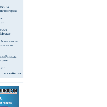
ась на
лнечногорске
ов
суд
аемых
в Москве
йские власти
оятельств
дил Ричарда
еоргия
алог
все события