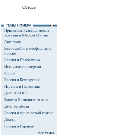
Обзоры
ТЕМЫ НОМЕРА
Признание независимости
Абхазии и Южной Осетии
Автопром
Ксенофобия и неофашизм в
России
Россия и Прибалтика
Исторические версии
Косово
Россия и Белоруссия
Израиль и Палестина
Дело ЮКОСа
Защита Химкинского леса
Дело Бульбова
Россия и финансовый кризис
Доллар
Россия и Израиль
все темы