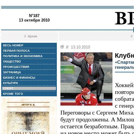
N°187
13 октября 2010
//
Архив
/
ВЕСЬ НОМЕР
//
13.10.2010
ПЕРВАЯ ПОЛОСА
Клуб
ПОЛИТИКА И ЭКОНОМИКА
«Спарта
ОБЩЕСТВО
генерал
ПРОИСШЕСТВИЯ
ЗАГРАНИЦА
БИЗНЕС И ФИНАНСЫ
КУЛЬТУРА
Хоккей
СПОРТ
повтор
КРОМЕ ТОГО
собрата
с гене
Переговоры с Сергеем Миха
будут продолжены. А Мило
остается безработным. Правд
на новое место может быть о