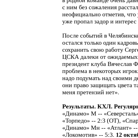
в родной команде очень давн
с ним без сожаления расста
неофициально отметив, что 
уже пропал задор и интерес 
После событий в Челябинск
остался только один кадров
сохранить свою работу Серг
ЦСКА далеки от ожидаемых.
президент клуба Вячеслав Ф
проблема в некоторых игрока
надо подумать над своими д
они право защищать цвета та
меня претензий нет».
Результаты. КХЛ. Регуляр
«Динамо» М -- «Северсталь»
«Торпедо» -- 2:3 (ОТ), «Спар
«Динамо» Мн -- «Атлант» -- 
«Локомотив» -- 5:3.
12 октя