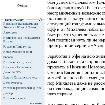
был успех с «Салаватом Юла
Обзоры
башкирского клуба было оче
неограниченные возможност
постоянные нарушения с пот
ТЕМЫ НОМЕРА
следующий год уфимцы выле
Признание независимости
Абхазии и Южной Осетии
офф и от Михалева избавили
Автопром
быстро, что удивились даже
Ксенофобия и неофашизм в
был подписан чуть ли не че
России
проигранной серии с «Аван
Россия и Прибалтика
Исторические версии
Заработав в Уфе на всю жиз
Косово
дома в Тольятти, а в прошл
Россия и Белоруссия
приехать в Нижний Новгород
Израиль и Палестина
Сменив Евгения Попихина, 
Дело ЮКОСа
матчей, и снова был смещен 
Защита Химкинского леса
пор Михалева даже не рассм
Дело Бульбова
на освобождающиеся ваканс
Россия и финансовый кризис
Доллар
него первым.
Россия и Израиль
все темы
Но переговоры с красно-бел