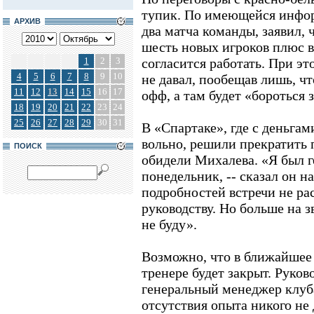
тупик. По имеющейся инфо
АРХИВ
два матча команды, заявил,
шесть новых игроков плюс вр
1
2
3
согласится работать. При э
4
5
6
7
8
9
10
не давал, пообещав лишь, чт
11
12
13
14
15
16
17
офф, а там будет «бороться 
18
19
20
21
22
23
24
25
26
27
28
29
30
31
В «Спартаке», где с деньга
вольно, решили прекратить 
ПОИСК
обидели Михалева. «Я был г
понедельник, -- сказал он н
подробностей встречи не ра
руководству. Но больше на з
не буду».
Возможно, что в ближайшее 
тренере будет закрыт. Руков
генеральный менеджер клуб
отсутствия опыта никого не