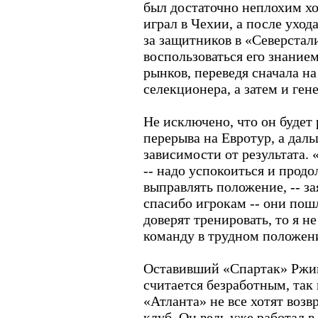
был достаточно неплохим хо
играл в Чехии, а после уход
за защитников в «Северстал
воспользоваться его знание
рынков, переведя сначала н
селекционера, а затем и ген
Не исключено, что он будет
перерыва на Евротур, а даль
зависимости от результата. «
-- надо успокоиться и продо
выправлять положение, -- за
спасибо игрокам -- они пош
доверят тренировать, то я н
команду в трудном положен
Оставивший «Спартак» Ржи
считается безработным, так 
«Атланта» не все хотят возв
клуб. Он ведь уже работал в