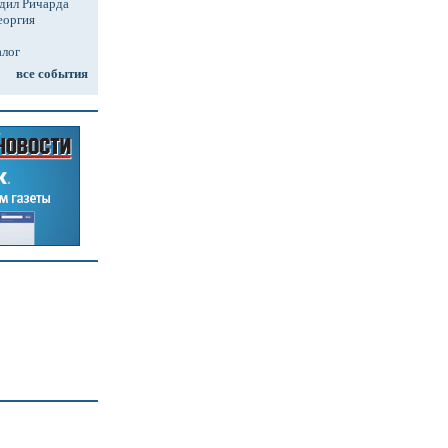
дил Ричарда
еоргия
алог
все события