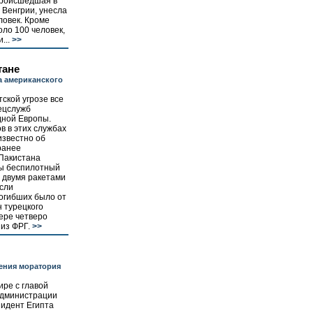
происшедшая в
 Венгрии, унесла
ловек. Кроме
оло 100 человек,
...
>>
тане
а американского
ской угрозе все
пецслужб
дной Европы.
в в этих службах
известно об
ранее
 Пакистана
цы беспилотный
 двумя ракетами
сли
огибших было от
н турецкого
ере четверо
из ФРГ.
>>
ения моратория
ире с главой
администрации
идент Египта