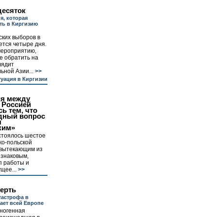
десяток
я, которая
ть в Киргизию
ких выборов в
ется четыре дня.
мероприятию,
е обратить на
лядит
ной Азии...
>>
уация в Киргизии
я между
 Россией
ь тем, что
дный вопрос
я
ким»
стоялось шестое
ко-польской
 вытекающим из
 знаковым,
п работы и
щее...
>>
ерть
тастрофа в
ает всей Европе
ногенная