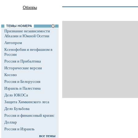
Обзоры
ТЕМЫ НОМЕРА
Признание независимости
Абхазии и Южной Осетии
Автопром
Ксенофобия и неофашизм в
России
Россия и Прибалтика
Исторические версии
Косово
Россия и Белоруссия
Израиль и Палестина
Дело ЮКОСа
Защита Химкинского леса
Дело Бульбова
Россия и финансовый кризис
Доллар
Россия и Израиль
все темы