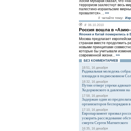
Хосни Мубарак сказал, что «н
терроризм захлестнут весь ми
палестино-израильские мирны
провалятся». ..
>>
// читайте тему:
Изр
//
06.10.2010
Россия вошла в «Азию-
Япония и Китай помирились в 
Москва предлагает европейски
странам вместе продолжить р
новыми принципами совместно
которые бы учитывали измен
современной жизни...
>>
БЕЗ КОМMЕНТАРИЕВ
18:51, 16 декабря
Радикальная молодежь собрал
площади в подмосковном Со
18:32, 16 декабря
Путин отверг упреки адвокат
Ходорковского в давлении на 
17:58, 16 декабря
Задержан один из предполаг
организаторов беспорядков 
17:10, 16 декабря
Европарламент призвал росси
ускорить расследование обст
смерти Сергея Магнитского
16:35, 16 декабря