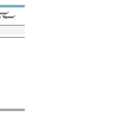
ремя"
о "Время"