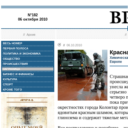
N°182
06 октября 2010
//
Архив
/
ВЕСЬ НОМЕР
//
06.10.2010
ПЕРВАЯ ПОЛОСА
Красн
ПОЛИТИКА И ЭКОНОМИКА
Химическа
ОБЩЕСТВО
Европе
ПРОИСШЕСТВИЯ
ЗАГРАНИЦА
БИЗНЕС И ФИНАНСЫ
Страшная
КУЛЬТУРА
происшед
СПОРТ
унесла ж
КРОМЕ ТОГО
серьезно
четверо 
пока при
окрестностях города Колонтар про
ядовитым красным шламом, который
глинозема и содержит тяжелые мет
Все пострадавшие и погибшие -- ж