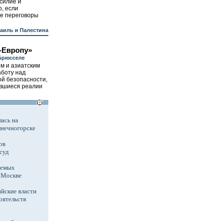
асилие и
р, если
е переговоры
аиль и Палестина
-Европу»
Брюсселе
м и азиатским
аботу над
й безопасности,
ившиеся реалии
ась на
лнечногорске
ов
суд
аемых
в Москве
йские власти
оятельств