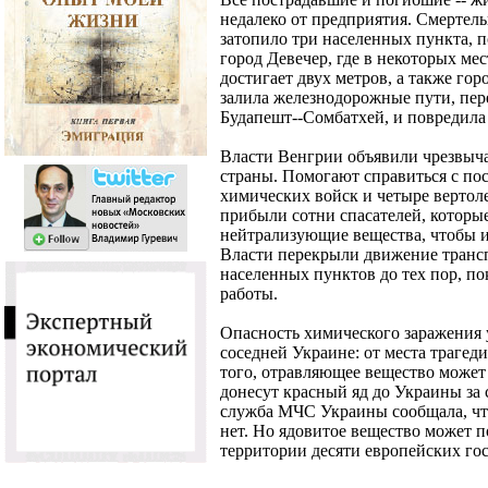
недалеко от предприятия. Смертел
затопило три населенных пункта, 
город Девечер, где в некоторых ме
достигает двух метров, а также го
залила железнодорожные пути, пер
Будапешт--Сомбатхей, и повредила
Власти Венгрии объявили чрезвыча
страны. Помогают справиться с п
химических войск и четыре вертол
прибыли сотни спасателей, которы
нейтрализующие вещества, чтобы и
Власти перекрыли движение транс
населенных пунктов до тех пор, по
работы.
Опасность химического заражения 
соседней Украине: от места трагед
того, отравляющее вещество может 
донесут красный яд до Украины за 
служба МЧС Украины сообщала, чт
нет. Но ядовитое вещество может 
территории десяти европейских го