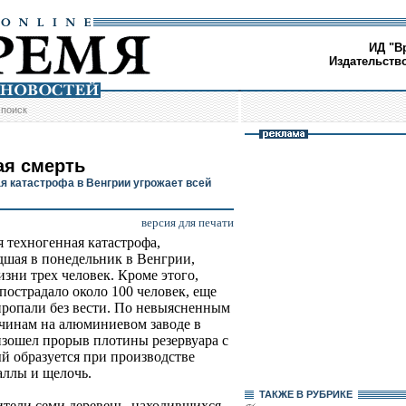
ИД "В
Издательств
/
поиск
ая смерть
я катастрофа в Венгрии угрожает всей
версия для печати
 техногенная катастрофа,
шая в понедельник в Венгрии,
изни трех человек. Кроме этого,
 пострадало около 100 человек, еще
пропали без вести. По невыясненным
чинам на алюминиевом заводе в
изошел прорыв плотины резервуара с
 образуется при производстве
аллы и щелочь.
ТАКЖЕ В РУБРИКЕ
ители семи деревень, находившихся