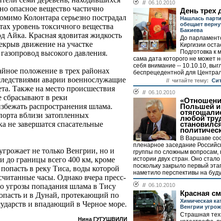
//
06.10.2010
ьно опасное вещество частично
День трех 
помимо Колонтара серьезно пострадал
Нашлась парти
обещает верну
стах уровень токсичного вещества
Бакиева
род Айка. Красная ядовитая жидкость
До парламентс
екрыв движение на участке
Киргизии оста
Подготовка к 
 газопровод высокого давления.
сама дата которого не может н
себя внимание -- 10.10.10, выг
йное положение в трех районах
беспрецедентной для Централь
оследствиями аварии военнослужащие
// читайте тему:
Cит
ета. Также на место происшествия
//
06.10.2010
е сбрасывают в реки
«Отношени
збежать распространения шлама.
Польшей и
отягощалис
порта вблизи затопленных
любой тру
ка не завершатся спасательные
становилс
политичес
В Варшаве со
пленарное заседание Российс
угрожает не только Венгрии, но и
группы по сложным вопросам,
истории двух стран. Оно стало
ии до границы всего 400 км, кроме
поскольку закрыло первый эта
попасть в реку Тиса, воды которой
наметило перспективы на буду
считанные часы. Однако вчера пресс-
//
06.10.2010
о угрозы попадания шлама в Тису
Красная см
попасть и в Дунай, протекающий по
Химическая ка
сударств и впадающий в Черное море.
Венгрии угрож
Страшная тех
Нина ГУГУШВИЛИ