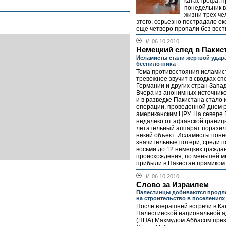
катастрофа, 
понедельник в
жизни трех че
этого, серьезно пострадало ок
еще четверо пропали без вести
//
06.10.2010
Немецкий след в Пакис
Исламисты стали жертвой удар
беспилотника
Тема противостояния исламист
тревожнее звучит в сводках с
Германии и других стран Запа
Вчера из анонимных источнико
и в разведке Пакистана стало 
операции, проведенной днем 
американским ЦРУ. На севере
недалеко от афганской грани
летательный аппарат поразил
некий объект. Исламисты поне
значительные потери, среди п
восьми до 12 немецких гражда
происхождения, по меньшей м
прибыли в Пакистан прямиком 
//
06.10.2010
Слово за Израилем
Палестинцы добиваются продл
на строительство в поселениях
После вчерашней встречи в Ка
Палестинской национальной 
(ПНА) Махмудом Аббасом през