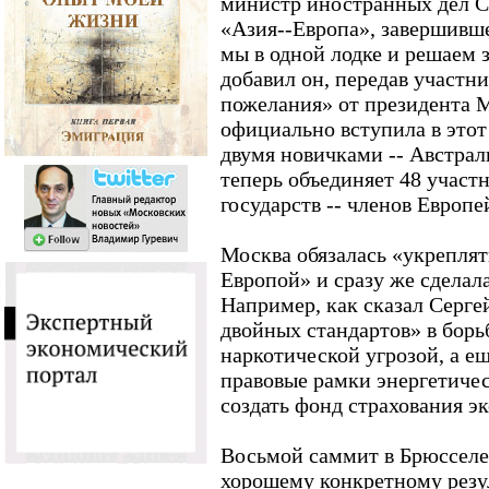
министр иностранных дел С
«Азия--Европа», завершивше
мы в одной лодке и решаем з
добавил он, передав участн
пожелания» от президента М
официально вступила в этот
двумя новичками -- Австрал
теперь объединяет 48 участн
государств -- членов Европе
Москва обязалась «укреплят
Европой» и сразу же сделал
Например, как сказал Сергей
двойных стандартов» в борь
наркотической угрозой, а ещ
правовые рамки энергетичес
создать фонд страхования э
Восьмой саммит в Брюсселе
хорошему конкретному резул