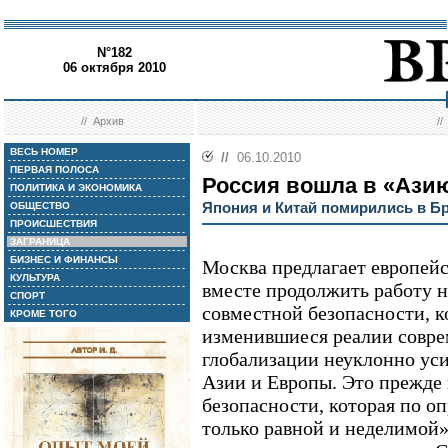
N°182
06 октября 2010
//
Архив
/
ВЕСЬ НОМЕР
//
06.10.2010
ПЕРВАЯ ПОЛОСА
Россия вошла в «Ази
ПОЛИТИКА И ЭКОНОМИКА
Япония и Китай помирились в Б
ОБЩЕСТВО
ПРОИСШЕСТВИЯ
ЗАГРАНИЦА
БИЗНЕС И ФИНАНСЫ
Москва предлагает европей
КУЛЬТУРА
вместе продолжить работу 
СПОРТ
совместной безопасности, 
КРОМЕ ТОГО
изменившиеся реалии совре
глобализации неуклонно ус
Азии и Европы. Это прежде 
безопасности, которая по о
только равной и неделимой»