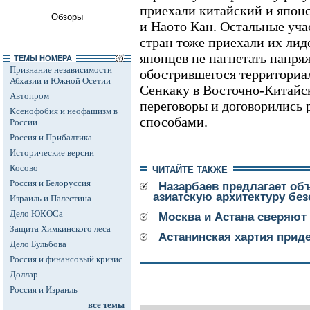
приехали китайский и японс
Обзоры
и Наото Кан. Остальные уча
стран тоже приехали их лид
японцев не нагнетать напря
ТЕМЫ НОМЕРА
Признание независимости
обострившегося территориал
Абхазии и Южной Осетии
Сенкаку в Восточно-Китайс
Автопром
переговоры и договорились
Ксенофобия и неофашизм в
способами.
России
Россия и Прибалтика
Исторические версии
Косово
ЧИТАЙТЕ ТАКЖЕ
Россия и Белоруссия
Назарбаев предлагает об
азиатскую архитектуру бе
Израиль и Палестина
Дело ЮКОСа
Москва и Астана сверяют
Защита Химкинского леса
Астанинская хартия прид
Дело Бульбова
Россия и финансовый кризис
Доллар
Россия и Израиль
все темы