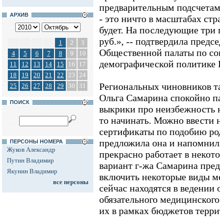
предварительным подсчетам, 
АРХИВ
- это ничто в масштабах стр
будет. На последующие три 
руб.», -- подтвердила предс
1
2
3
Общественной палаты по с
4
5
6
7
8
9
10
демографической политике 
11
12
13
14
15
16
17
18
19
20
21
22
23
24
Региональных чиновников та
25
26
27
28
29
30
31
Ольга Самарина спокойно п
ПОИСК
выкрики про неизбежность н
то начинать. Можно ввести 
сертификаты по подобию род
предложила она и напомнила
ПЕРСОНЫ НОМЕРА
Жуков Александр
прекрасно работает в некот
Путин Владимир
вариант г-жа Самарина пред
Якунин Владимир
включить некоторые виды м
все персоны
сейчас находятся в ведении
обязательного медицинского
их в рамках бюджетов терр