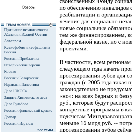
свойственных Фонду социал
по обеспечению инвалидов 
Обзоры
реабилитации и организаци
лечения для социально нез
ТЕМЫ НОМЕРА
новые социальные обязаннос
Признание независимости
тем же финансированием, ко
Абхазии и Южной Осетии
федеральной казне, но с н
Автопром
Ксенофобия и неофашизм в
проектами.
России
Россия и Прибалтика
В частности, всем регионам
Исторические версии
следующего года начать про
Косово
протезирования зубов для 
Россия и Белоруссия
граждан (с 2005 года такая 
Израиль и Палестина
законодательно не предусмат
Дело ЮКОСа
«но»: на всех бедных и безз
Защита Химкинского леса
руб., которые будут распрос
Дело Бульбова
конкретные программы в кач
Россия и финансовый кризис
подсчетам Минздравсоцразви
Доллар
меньше 16 млрд руб. -- пот
Россия и Израиль
протезировании зубов сейча
все темы