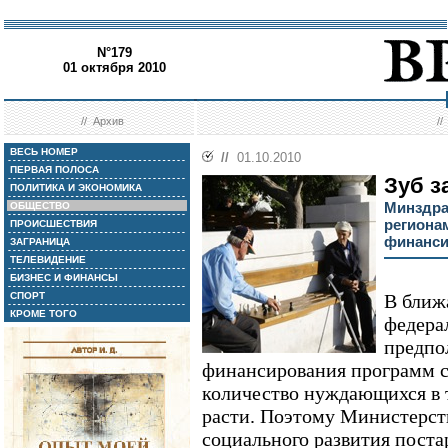
N°179
01 октября 2010
//
Архив
/
ВЕСЬ НОМЕР
//
01.10.2010
ПЕРВАЯ ПОЛОСА
Зуб з
ПОЛИТИКА И ЭКОНОМИКА
Минздра
ОБЩЕСТВО
региона
ПРОИСШЕСТВИЯ
финанси
ЗАГРАНИЦА
ТЕЛЕВИДЕНИЕ
БИЗНЕС И ФИНАНСЫ
СПОРТ
В ближ
КРОМЕ ТОГО
федера
предпо
финансирования программ с
количество нуждающихся в 
расти. Поэтому Министерст
социального развития поста