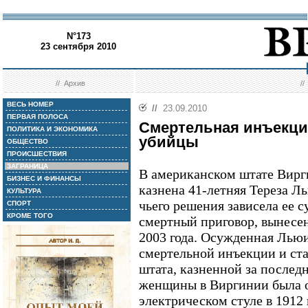
N°173
23 сентября 2010
//
Архив
/
ВЕСЬ НОМЕР
//
23.09.2010
ПЕРВАЯ ПОЛОСА
Смертельная инъекци
ПОЛИТИКА И ЭКОНОМИКА
убийцы
ОБЩЕСТВО
ПРОИСШЕСТВИЯ
ЗАГРАНИЦА
В американском штате Вирг
БИЗНЕС И ФИНАНСЫ
казнена 41-летняя Тереза Л
КУЛЬТУРА
чьего решения зависела ее с
СПОРТ
КРОМЕ ТОГО
смертный приговор, вынесе
2003 года. Осужденная Льюи
смертельной инъекции и ст
штата, казненной за последн
женщины в Виргинии была 
электрическом стуле в 1912 