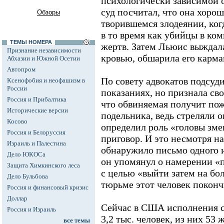
психологически зависимой 
суд посчитал, что она хорош
Обзоры
творившемся злодеянии, ког
в то время как убийцы в ко
ТЕМЫ НОМЕРА
жертв. Затем Льюис выждала
Признание независимости
кровью, обшарила его карм
Абхазии и Южной Осетии
Автопром
По совету адвокатов подсуди
Ксенофобия и неофашизм в
России
показаниях, но признала св
Россия и Прибалтика
что обвиняемая получит пож
Исторические версии
подельника, ведь стреляли он
Косово
определил роль «головы зм
Россия и Белоруссия
приговор. И это несмотря на
Израиль и Палестина
обнаружило письмо одного и
Дело ЮКОСа
он упомянул о намерении «
Защита Химкинского леса
с целью «выйти затем на бо
Дело Бульбова
тюрьме этот человек поконч
Россия и финансовый кризис
Доллар
Сейчас в США исполнения с
Россия и Израиль
3,2 тыс. человек, из них 53
все темы