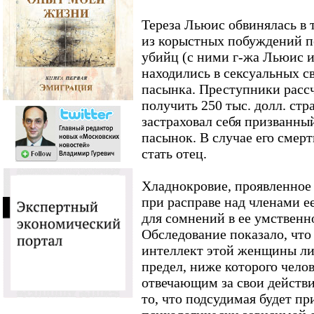
Тереза Льюис обвинялась в т
из корыстных побуждений п
убийц (с ними г-жа Льюис и 
находились в сексуальных св
пасынка. Преступники расс
получить 250 тыс. долл. стр
застраховал себя призванны
пасынок. В случае его смер
стать отец.
Хладнокровие, проявленное
при расправе над членами е
для сомнений в ее умствен
Обследование показало, чт
интеллект этой женщины л
предел, ниже которого чело
отвечающим за свои действи
то, что подсудимая будет п