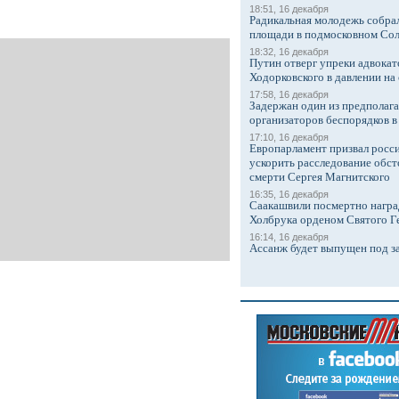
18:51, 16 декабря
Радикальная молодежь собрал
площади в подмосковном Со
18:32, 16 декабря
Путин отверг упреки адвокат
Ходорковского в давлении на 
17:58, 16 декабря
Задержан один из предполаг
организаторов беспорядков 
17:10, 16 декабря
Европарламент призвал росси
ускорить расследование обст
смерти Сергея Магнитского
16:35, 16 декабря
Саакашвили посмертно награ
Холбрука орденом Святого Г
16:14, 16 декабря
Ассанж будет выпущен под з