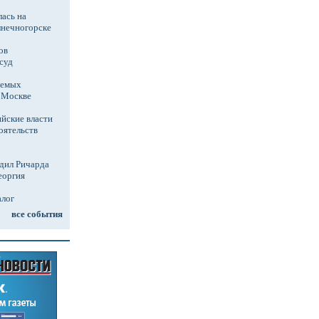
ась на
лнечногорске
ов
суд
аемых
в Москве
йские власти
оятельств
дил Ричарда
еоргия
алог
все события