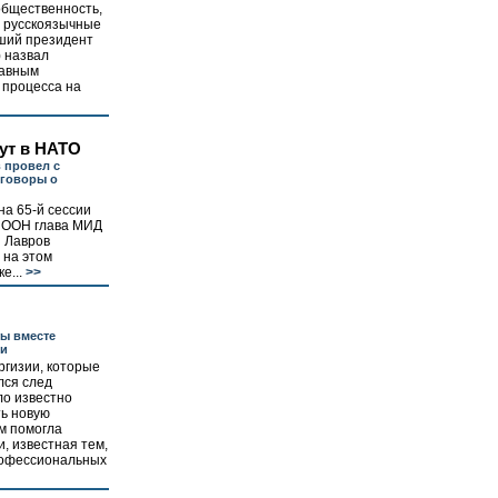
общественность,
и русскоязычные
ший президент
 назвал
лавным
 процесса на
ут в НАТО
 провел с
еговоры о
на 65-й сессии
 ООН глава МИД
й Лавров
 на этом
е...
>>
ты вместе
ии
ргизии, которые
лся след
ло известно
ть новую
м помогла
, известная тем,
профессиональных