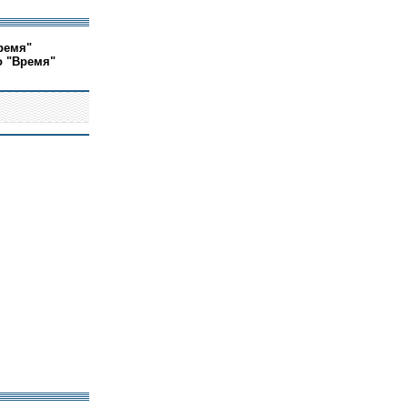
ремя"
о "Время"