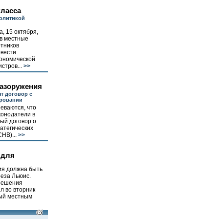
класса
политикой
, 15 октября,
 в местные
отников
овести
кономической
стров...
>>
разоружения
т договор с
ровании
еваются, что
конодатели в
ый договор о
атегических
НВ)...
>>
 для
ия должна быть
реза Льюис.
 решения
л во вторник
ный местным