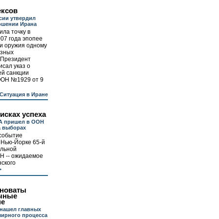
ексов
сии утвердил
ошении Ирана
ила точку в
07 года эпопее
ки оружия одному
озных
 Президент
сал указ о
й санкции
ООН №1929 от 9
Ситуация в Иране
исках успеха
А пришел в ООН
а выборах
событие
 Нью-Йорке 65-й
альной
Н -- ожидаемое
нского
>
иноваты
чные
не
 нашел главных
мирного процесса