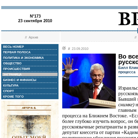
N°173
23 сентября 2010
//
Архив
/
ВЕСЬ НОМЕР
//
23.09.2010
ПЕРВАЯ ПОЛОСА
Во вс
ПОЛИТИКА И ЭКОНОМИКА
русск
ОБЩЕСТВО
Билл Клин
ПРОИСШЕСТВИЯ
процесса
ЗАГРАНИЦА
БИЗНЕС И ФИНАНСЫ
КУЛЬТУРА
Израильс
СПОРТ
русскояз
КРОМЕ ТОГО
Бывший 
снимке)
н
главным 
процесса на Ближнем Востоке. «Ес
более глубоко изучить вопрос, он 
русскоязычные репатрианты в развит
депутат кнессета от партии «Кади
политические убеждения русскояз