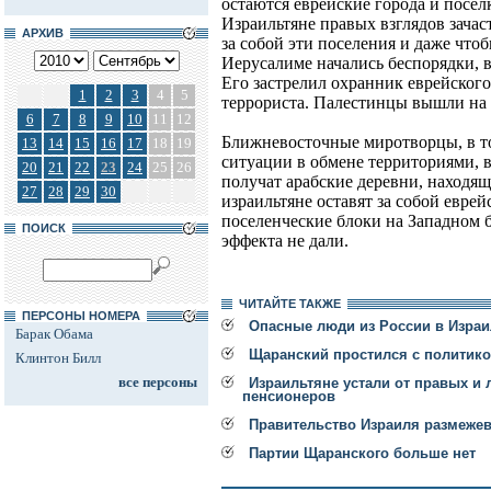
остаются еврейские города и посел
Израильтяне правых взглядов зачас
АРХИВ
за собой эти поселения и даже чтоб
Иерусалиме начались беспорядки, 
Его застрелил охранник еврейског
1
2
3
4
5
террориста. Палестинцы вышли на 
6
7
8
9
10
11
12
Ближневосточные миротворцы, в т
13
14
15
16
17
18
19
ситуации в обмене территориями, в
20
21
22
23
24
25
26
получат арабские деревни, находящ
27
28
29
30
израильтяне оставят за собой евре
поселенческие блоки на Западном б
ПОИСК
эффекта не дали.
ЧИТАЙТЕ ТАКЖЕ
ПЕРСОНЫ НОМЕРА
Опасные люди из России в Израи
Барак Обама
Щаранский простился с политик
Клинтон Билл
все персоны
Израильтяне устали от правых и 
пенсионеров
Правительство Израиля размежев
Партии Щаранского больше нет