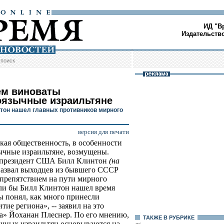
ИД "В
Издательств
/
поиск
ем виноваты
оязычные израильтяне
тон нашел главных противников мирного
версия для печати
кая общественность, в особенности
ычные израильтяне, возмущены.
президент США Билл Клинтон
(на
азвал выходцев из бывшего СССР
препятствием на пути мирного
ли бы Билл Клинтон нашел время
бы понял, как много принесли
ие региона», -- заявил на это
ма» Йоханан Плеснер. По его мнению,
ТАКЖЕ В РУБРИКЕ
ычных израильтян основываются на