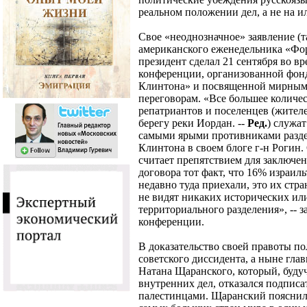
реальном положении дел, а не на и
Свое «неоднозначное» заявление (т
американского еженедельника «Ф
президент сделал 21 сентября во вр
конференции, организованной фон
Клинтона» и посвященной мирным
переговорам. «Все большее количе
репатриантов и поселенцев (жител
берегу реки Иордан. --
Ред.
) служа
самыми ярыми противниками раздел
Клинтона в своем блоге г-н Рогин. 
считает препятствием для заключе
договора тот факт, что 16% израил
недавно туда приехали, это их стра
не видят никаких исторических ил
территориального разделения», -- 
конференции.
В доказательство своей правоты п
советского диссидента, а ныне гла
Натана Щаранского, который, буду
внутренних дел, отказался подписа
палестинцами. Щаранский пояснил 