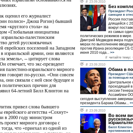
//
23.09.2010
ллюзиях.
Без компл
Президент Рос
санкции в отн
ак оценил его журналист
Россия постав
орин полиси» Джош Рогин) бывший
длящейся с 20
емя «круглого стола» на
вокруг постав
дом «Глобальная инициатива
из самых оди
политических режимов в мире.
 израильско-палестинским
Дмитрий Медведев вчера подпи
ство детей русскоязычных
мерах по выполнению вводяще
ей еврейских поселений на Западном
против Ирана резолюции СБ 
июня 2010 года...
>>
т в израильской армии, они являются
// читайте тему:
а земель», -- цитирует слова
Он отмечает, что экс-президент
//
23.09.2010
ния палестино-израильского мирного
Обама в по
Президент СШ
ьтян говорят по-русски. «Они совсем
за помощью н
на, они связали с ней свое будущее и
Центральное 
и политических причин для
проходящей в
заявил 64-летний Билл Клинтон на
сессии Генер
Ассамблеи ОО
сегодня выступление америка
президента Барака Обамы...
>
олитик привел слова бывшего
//
23.09.2010
вы еврейского агентства «Сохнут»
Во всем в
чи в 2000 году министром
русскоязы
израильтя
ть проект мирного договора с
Билл Клинтон
тогда, что «приехал из одной из
противников 