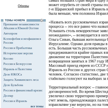
самых больших стран мира в одну и
может отрубить от своей страны по
Обзоры
г-н Щаранский прибыл в Израиль и
была меньше, чем половина Израил
ТЕМЫ НОМЕРА
«Назвать всех русскоязычных изра
Признание независимости
процесса -- это все равно что назв
Абхазии и Южной Осетии
Услышать столь некорректные заяв
Автопром
неожиданно», -- возмущается в ин
Ксенофобия и неофашизм в
Ольга Сиван, бывшая жительница 
России
Иерусалиме. Однако доля правды в
Россия и Прибалтика
есть. Большая часть русскоязычных
придерживаются крайне правых взг
Исторические версии
движение на территории Палестин
Косово
возвращения занятых в 1967 году И
Россия и Белоруссия
Массовый приезд евреев из СССР нач
Израиль и Палестина
Израиль из России и других стран 
человек. Согласно статистике, две
Дело ЮКОСа
стабильно голосуют на выборах за 
Защита Химкинского леса
Дело Бульбова
Территориальный вопрос -- главно
Россия и финансовый кризис
договоренностей. Во время Шести
Доллар
увеличил свою территорию примерно
счет земель, принадлежащих палес
Россия и Израиль
израильтяне уже вернули, но на то
все темы