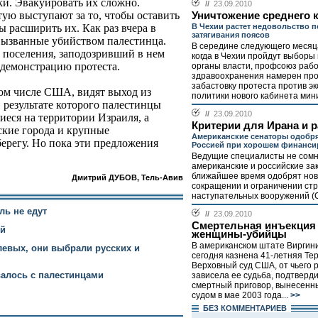
ки. Эвакуировать их сложно.
//
23.09.2010
тую выступают за то, чтобы оставить
Уничтожение среднего 
В Чехии растет недовольство 
ы расширить их. Как раз вчера в
затягивания поясов
вызванные убийством палестинца.
В середине следующего месяца
о поселения, заподозривший в нем
когда в Чехии пройдут выборы
демонстрацию протеста.
органы власти, профсоюз раб
здравоохранения намерен пр
забастовку протеста против э
ом числе США, видят выход из
политики нового кабинета мини
 результате которого палестинцы
//
23.09.2010
иеся на территории Израиля, а
Критерии для Ирана и 
йские города и крупные
Американские сенаторы одобря
ерегу. Но пока эти предложения
Россией при хорошем финанси
Ведущие специалисты не сомн
американские и российские за
ближайшее время одобрят нов
Дмитрий ДУБОВ, Тель-Авив
сокращении и ограничении стр
наступательных вооружений (С
ль не едут
//
23.09.2010
Смертельная инъекция
ой
женщины-убийцы
В американском штате Виргин
левых, они выбрали русских и
сегодня казнена 41-летняя Те
Верховный суд США, от чьего
алось с палестинцами
зависела ее судьба, подтверди
смертный приговор, вынесен
судом в мае 2003 года...
>>
БЕЗ КОМMЕНТАРИЕВ