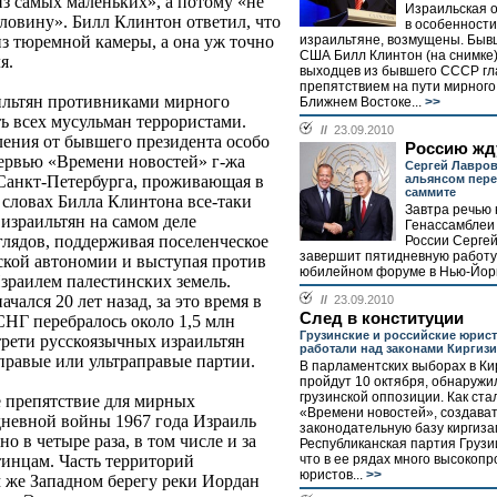
з самых маленьких», а потому «не
Израильская 
ловину». Билл Клинтон ответил, что
в особенност
израильтяне, возмущены. Быв
з тюремной камеры, а она уж точно
США Билл Клинтон (на снимке)
я.
выходцев из бывшего СССР г
препятствием на пути мирного
ильтян противниками мирного
Ближнем Востоке...
>>
ать всех мусульман террористами.
//
23.09.2010
ления от бывшего президента особо
Россию жд
тервью «Времени новостей» г-жа
Сергей Лавров
альянсом пер
Санкт-Петербурга, проживающая в
саммите
 словах Билла Клинтона все-таки
Завтра речью 
 израильтян на самом деле
Генассамблеи
лядов, поддерживая поселенческое
России Серге
завершит пятидневную работу
ской автономии и выступая против
юбилейном форуме в Нью-Йорк
зраилем палестинских земель.
ался 20 лет назад, за это время в
//
23.09.2010
След в конституции
СНГ перебралось около 1,5 млн
Грузинские и российские юрис
 трети русскоязычных израильтян
работали над законами Киргиз
правые или ультраправые партии.
В парламентских выборах в Ки
пройдут 10 октября, обнаружи
грузинской оппозиции. Как ста
е препятствие для мирных
«Времени новостей», создава
дневной войны 1967 года Израиль
законодательную базу киргиза
 в четыре раза, в том числе и за
Республиканская партия Грузии
что в ее рядах много высоко
тинцам. Часть территорий
юристов...
>>
м же Западном берегу реки Иордан