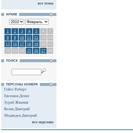
все темы
АРХИВ
1
2
3
4
5
6
7
8
9
10
11
12
13
14
15
16
17
18
19
20
21
22
23
24
25
26
27
28
ПОИСК
ПЕРСОНЫ НОМЕРА
Гейтс Роберт
Евсюков Денис
Зураб Жвания
Козак Дмитрий
Медведев Дмитрий
все персоны