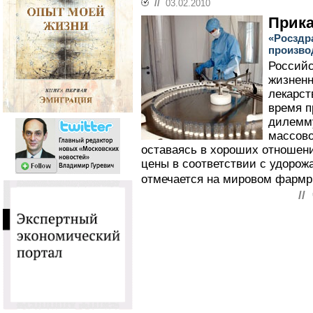
//
03.02.2010
Прика
«Росздр
произво
Российс
жизнен
лекарст
время п
дилемму
массово
оставаясь в хороших отношен
цены в соответствии с удорож
отмечается на мировом фармр
//