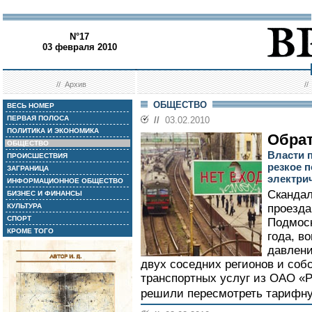
N°17
03 февраля 2010
//
Архив
/
ОБЩЕСТВО
ВЕСЬ НОМЕР
ПЕРВАЯ ПОЛОСА
//
03.02.2010
ПОЛИТИКА И ЭКОНОМИКА
Обра
ОБЩЕСТВО
Власти 
ПРОИСШЕСТВИЯ
резкое 
ЗАГРАНИЦА
электри
ИНФОРМАЦИОННОЕ ОБЩЕСТВО
Скандал
БИЗНЕС И ФИНАНСЫ
КУЛЬТУРА
проезда
СПОРТ
Подмоск
КРОМЕ ТОГО
года, в
давлени
двух соседних регионов и соб
транспортных услуг из ОАО «
решили пересмотреть тарифну