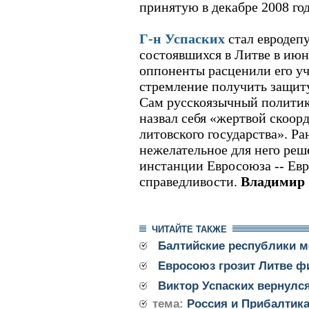
принятую в декабре 2008 го
Г-н Успаских
стал евродепу
состоявшихся в Литве в июне
оппоненты расценили его уч
стремление получить защиту
Сам русскоязычный политик
назвал себя «жертвой скоор
литовского государства». Р
нежелательное для него реш
инстанции Евросоюза -- Ев
справедливости.
Владимир
ЧИТАЙТЕ ТАКЖЕ
Балтийские республики м
Евросоюз грозит Литве 
Виктор Успаских вернулс
тема:
Россия и Прибалтик