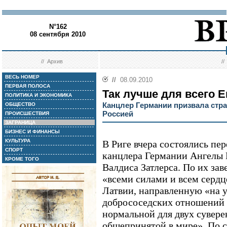
N°162
08 сентября 2010
//
Архив
/
ВЕСЬ НОМЕР
//
08.09.2010
ПЕРВАЯ ПОЛОСА
Так лучше для всего 
ПОЛИТИКА И ЭКОНОМИКА
Канцлер Германии призвала стр
ОБЩЕСТВО
Россией
ПРОИСШЕСТВИЯ
ЗАГРАНИЦА
БИЗНЕС И ФИНАНСЫ
КУЛЬТУРА
В Риге вчера состоялись пе
СПОРТ
канцлера Германии Ангелы 
КРОМЕ ТОГО
Валдиса Затлерса. По их зав
«всеми силами и всем серд
Латвии, направленную «на у
добрососедских отношений 
нормальной для двух сувере
общепринятой в мире». По с