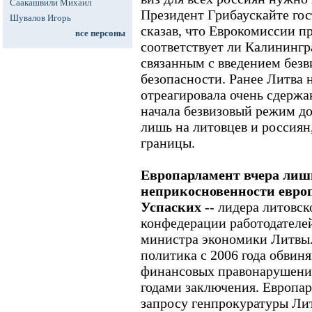
Саакашвили Михаил
Президент Грибаускайте гос
Шувалов Игорь
сказав, что Еврокомиссии п
все персоны
соответствует ли Калинингр
связанным с введением без
безопасности. Ранее Литва
отреагировала очень сдержан
начала безвизовый режим д
лишь на литовцев и россиян
границы.
Европарламент вчера лиш
неприкосновенности евро
Успаских
-- лидера литовск
конфедерации работодателей,
министра экономики Литвы. 
политика с 2006 года обвин
финансовых правонарушени
годами заключения. Европа
запросу генпрокуратуры Ли