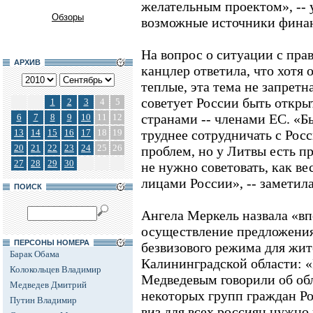
желательным проектом», -- 
Обзоры
возможные источники фина
На вопрос о ситуации с пра
АРХИВ
канцлер ответила, что хотя
теплые, эта тема не запрет
советует России быть откры
1
2
3
4
5
странами -- членами ЕС. «Б
6
7
8
9
10
11
12
13
14
15
16
17
18
19
труднее сотрудничать с Рос
20
21
22
23
24
25
26
проблем, но у Литвы есть п
27
28
29
30
не нужно советовать, как ве
лицами России», -- заметила
ПОИСК
Ангела Меркель назвала «в
осуществление предложения
ПЕРСОНЫ НОМЕРА
безвизового режима для жи
Барак Обама
Калининградской области: 
Колокольцев Владимир
Медведевым говорили об об
Медведев Дмитрий
некоторых групп граждан Ро
Путин Владимир
виз для всех россиян нужно