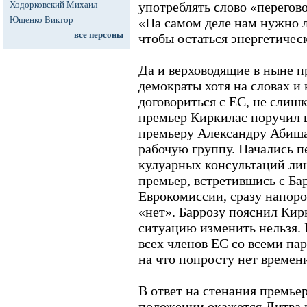
Ходорковский Михаил
употреблять слово «перегов
Ющенко Виктор
«На самом деле нам нужно 
все персоны
чтобы остаться энергетичес
Да и верховодящие в ныне п
демократы хотя на словах и
договориться с ЕС, не слишк
премьер Киркилас поручил в
премьеру Александру Абиша
рабочую группу. Начались п
кулуарных консультаций лиш
премьер, встретившись с Б
Еврокомиссии, сразу напор
«нет». Баррозу пояснил Кир
ситуацию изменить нельзя. 
всех членов ЕС со всеми п
на что попросту нет времен
В ответ на стенания премьер
положении окажется Литва 