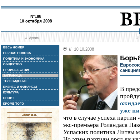
N°188
10 октября 2008
//
Архив
/
ВЕСЬ НОМЕР
//
10.10.2008
ПЕРВАЯ ПОЛОСА
Борьб
ПОЛИТИКА И ЭКОНОМИКА
Евросою
ОБЩЕСТВО
санкция
ПРОИСШЕСТВИЯ
ЗАГРАНИЦА
ТЕЛЕВИДЕНИЕ
БИЗНЕС И ФИНАНСЫ
В пред
КУЛЬТУРА
пройду
СПОРТ
ожидае
КРОМЕ ТОГО
уже пи
что в случае успеха партии
экс-премьера Роландаса Пак
Успаских политика Литвы м
Но этим партиям вряд ли уд