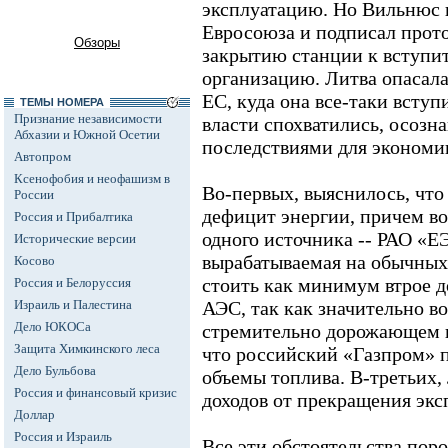
эксплуатацию. Но Вильнюс 
Евросоюза и подписал прото
Обзоры
закрытию станции к вступит
организацию. Литва опасалас
ЕС, куда она все-таки вступ
ТЕМЫ НОМЕРА
Признание независимости
власти спохватились, осозн
Абхазии и Южной Осетии
последствиями для экономик
Автопром
Ксенофобия и неофашизм в
Во-первых, выяснилось, что
России
дефицит энергии, причем в
Россия и Прибалтика
одного источника -- РАО «Е
Исторические версии
вырабатываемая на обычных 
Косово
стоить как минимум втрое д
Россия и Белоруссия
Израиль и Палестина
АЭС, так как значительно во
Дело ЮКОСа
стремительно дорожающем га
Защита Химкинского леса
что российский «Газпром» 
Дело Бульбова
объемы топлива. В-третьих
Россия и финансовый кризис
доходов от прекращения экс
Доллар
Россия и Израиль
Все эти обстоятельства пор