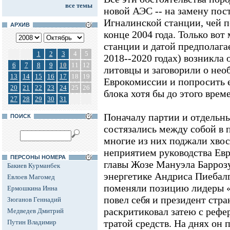
все темы
новой АЭС -- на замену пос
Игналинской станции, чей п
АРХИВ
конце 2004 года. Только во
станции и датой предполага
1
2
3
4
5
2018--2020 годах) возникла 
6
7
8
9
10
11
12
литовцы и заговорили о нео
13
14
15
16
17
18
19
Еврокомиссии и попросить е
20
21
22
23
24
25
26
блока хотя бы до этого врем
27
28
29
30
31
Поначалу партии и отдельн
ПОИСК
состязались между собой в 
многие из них поджали хвос
неприятием руководства Евр
ПЕРСОНЫ НОМЕРА
главы Жозе Мануэла Баррозу
Бакиев Курманбек
энергетике Андриса Пиебалгс
Евлоев Магомед
поменяли позицию лидеры «
Ермошкина Инна
повел себя и президент стр
Зюганов Геннадий
раскритиковал затею с рефе
Медведев Дмитрий
тратой средств. На днях он
Путин Владимир