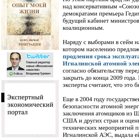
над консервативным «Союзо
демократами премьера Гедим
будущий кабинет министров,
коалиционным.
Наряду с выборами в сейм н
котором населению предлож
продления срока эксплуат
Игналинской атомной эле
согласно обязательству пер
закрыть до конца 2009 года
эксперты считают, что это 
Еще в 2004 году государств
безопасности атомной энерг
заключения атомщиков из Ш
США и других стран и оцени
технических мероприятий 
Игналинской АЭС, выдала е