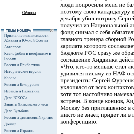
люди попросили меня не бал
поэтому свою кандидатуру вы
Обзоры
декабря убил интригу Серге
получил из Национальной а
ТЕМЫ НОМЕРА
фонд снимал с себя обязател
Признание независимости
главного тренера сборной Р
Абхазии и Южной Осетии
зарплата которого составляе
Автопром
бюджете РФС сразу же образ
Ксенофобия и неофашизм в
России
соглашение Хиддинка действ
Россия и Прибалтика
«Что, кто-то меньше стал л
Исторические версии
удивился письму из НАФ ос
Косово
президенты Сергей Фурсенк
Россия и Белоруссия
уклонялся от всех контакто
Израиль и Палестина
хотя тот настойчиво намека
Дело ЮКОСа
встречи. В конце концов, Х
Защита Химкинского леса
Москву без приглашения: в с
Дело Бульбова
никто не знает, придет ли в
Россия и финансовый кризис
конференцию.
Доллар
Россия и Израиль