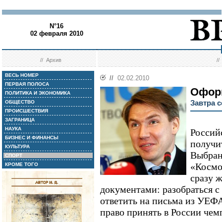
N°16
02 февраля 2010
//
Архив
/
ВЕСЬ НОМЕР
//
02.02.2010
ПЕРВАЯ ПОЛОСА
Офор
ПОЛИТИКА И ЭКОНОМИКА
Завтра 
ОБЩЕСТВО
ПРОИСШЕСТВИЯ
ЗАГРАНИЦА
НАУКА
Россий
БИЗНЕС И ФИНАНСЫ
получи
КУЛЬТУРА
Выбран
СПОРТ
«Космо
КРОМЕ ТОГО
сразу ж
документами: разобраться с
ответить на письма из УЕФА
право принять в России чемп