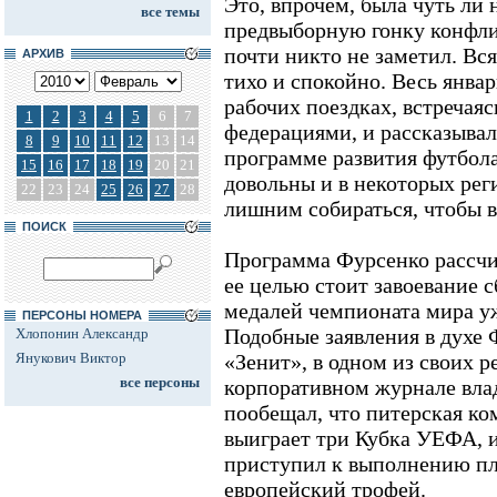
Это, впрочем, была чуть ли 
все темы
предвыборную гонку конфли
почти никто не заметил. Вс
АРХИВ
тихо и спокойно. Весь янва
рабочих поездках, встречая
1
2
3
4
5
6
7
федерациями, и рассказывал
8
9
10
11
12
13
14
программе развития футбола.
15
16
17
18
19
20
21
довольны и в некоторых рег
22
23
24
25
26
27
28
лишним собираться, чтобы в
ПОИСК
Программа Фурсенко рассчит
ее целью стоит завоевание 
медалей чемпионата мира уж
ПЕРСОНЫ НОМЕРА
Подобные заявления в духе 
Хлопонин Александр
Янукович Виктор
«Зенит», в одном из своих 
все персоны
корпоративном журнале вла
пообещал, что питерская ко
выиграет три Кубка УЕФА, и
приступил к выполнению пл
европейский трофей.