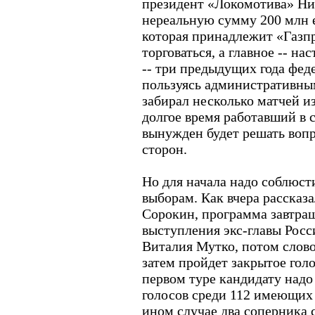
президент «Локомотива» Ни
нереальную сумму 200 млн 
которая принадлежит «Газп
торговаться, а главное -- н
-- три предыдущих года фед
пользуясь административным
забирал несколько матчей из
долгое время работавший в 
вынужден будет решать воп
сторон.
Но для начала надо соблюст
выборам. Как вчера рассказ
Сорокин, программа завтра
выступления экс-главы Росс
Виталия Мутко, потом слово
затем пройдет закрытое гол
первом туре кандидату надо 
голосов среди 112 имеющих 
ином случае два соперника