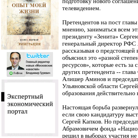
подготовку нового соглаше
телевидением.
Претендентов на пост главы
мнению, заниматься всем э
президенту «Зенита» Серге
генеральный директор РФС 
рассказывая о предстоящей
объяснил это «разной степе
ресурсов», которые есть за 
других претендента -- глав
Алишер Аминов и председат
Ульяновской области Сергей
образования действительно 
Настоящая борьба развернула
если свою кандидатуру выс
Сергей Капков. Но председа
Абрамовичем фонда «Нацио
решил в выборах участия н