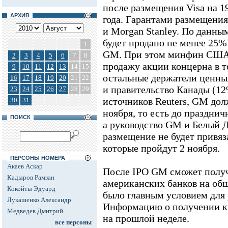
после размещения Visa на 19
АРХИВ
года. Гарантами размещени
и Morgan Stanley. По данным
будет продано не менее 25%
1
GM. При этом минфин США 
2
3
4
5
6
7
8
продажу акции концерна в т
9
10
11
12
13
14
15
остальные держатели ценных
16
17
18
19
20
21
22
и правительство Канады (12
23
24
25
26
27
28
29
источников Reuters, GM дол
30
31
ноября, то есть до празднич
ПОИСК
а руководство GM и Белый Д
размещение не будет привяз
которые пройдут 2 ноября.
ПЕРСОНЫ НОМЕРА
Акаев Аскар
После IPO GM сможет получ
Кадыров Рамзан
американских банков на общ
Кокойты Эдуард
было главным условием для
Лукашенко Александр
Информацию о получении к
Медведев Дмитрий
на прошлой неделе.
все персоны