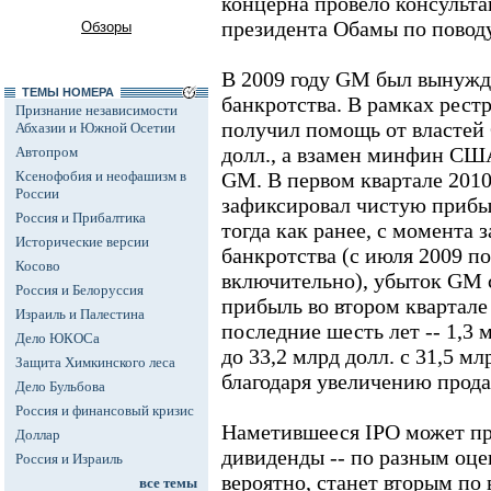
концерна провело консульт
президента Обамы по поводу
Обзоры
В 2009 году GM был вынужд
ТЕМЫ НОМЕРА
банкротства. В рамках рест
Признание независимости
получил помощь от властей
Абхазии и Южной Осетии
долл., а взамен минфин СШ
Автопром
Ксенофобия и неофашизм в
GM. В первом квартале 2010
России
зафиксировал чистую прибыл
Россия и Прибалтика
тогда как ранее, с момента
Исторические версии
банкротства (с июля 2009 по
Косово
включительно), убыток GM с
Россия и Белоруссия
прибыль во втором квартале
Израиль и Палестина
последние шесть лет -- 1,3
Дело ЮКОСа
до 33,2 млрд долл. с 31,5 мл
Защита Химкинского леса
благодаря увеличению прод
Дело Бульбова
Россия и финансовый кризис
Наметившееся IPO может п
Доллар
дивиденды -- по разным оцен
Россия и Израиль
вероятно, станет вторым п
все темы