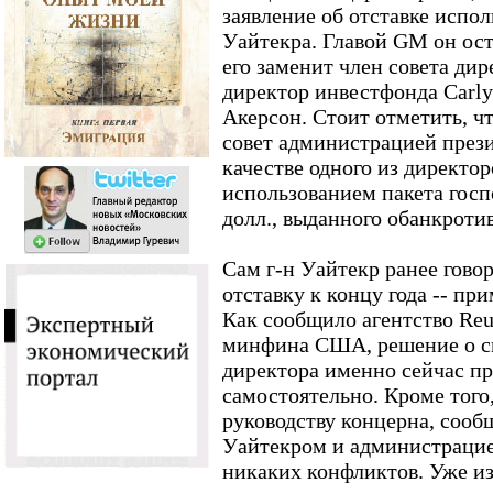
заявление об отставке испо
Уайтекра. Главой GM он оста
его заменит член совета д
директор инвестфонда Carly
Акерсон. Стоит отметить, чт
совет администрацией през
качестве одного из директор
использованием пакета госп
долл., выданного обанкроти
Сам г-н Уайтекр ранее говор
отставку к концу года -- пр
Как сообщило агентство Reut
минфина США, решение о с
директора именно сейчас п
самостоятельно. Кроме того,
руководству концерна, сооб
Уайтекром и администрацие
никаких конфликтов. Уже из