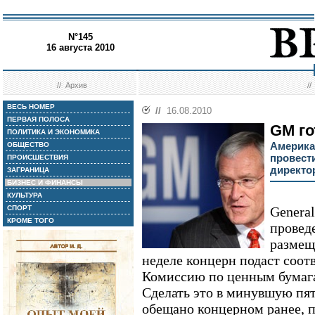
N°145
16 августа 2010
//
Архив
/
ВЕСЬ НОМЕР
//
16.08.2010
ПЕРВАЯ ПОЛОСА
GM го
ПОЛИТИКА И ЭКОНОМИКА
Америка
ОБЩЕСТВО
провест
ПРОИСШЕСТВИЯ
директо
ЗАГРАНИЦА
БИЗНЕС И ФИНАНСЫ
КУЛЬТУРА
СПОРТ
General
КРОМЕ ТОГО
провед
размещ
неделе концерн подаст соо
Комиссию по ценным бумаг
Сделать это в минувшую пя
обещано концерном ранее, 