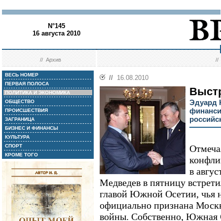
N°145
16 августа 2010
//
Архив
/
ВЕСЬ НОМЕР
//
16.08.2010
ПЕРВАЯ ПОЛОСА
Выст
ПОЛИТИКА И ЭКОНОМИКА
Эдуард 
ОБЩЕСТВО
финанси
ПРОИСШЕСТВИЯ
российс
ЗАГРАНИЦА
БИЗНЕС И ФИНАНСЫ
КУЛЬТУРА
СПОРТ
Отмеча
КРОМЕ ТОГО
конфли
в авгус
Медведев в пятницу встрети
главой Южной Осетии, чья 
официально признана Москво
войны. Собственно, Южная 