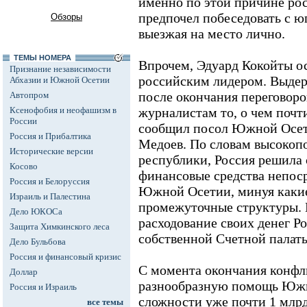
именно по этой причине ро
предпочел побеседовать с ю
Обзоры
выезжая на место лично.
ТЕМЫ НОМЕРА
Впрочем, Эдуард Кокойты ос
Признание независимости
российским лидером. Выдерж
Абхазии и Южной Осетии
после окончания переговоро
Автопром
Ксенофобия и неофашизм в
журналистам то, о чем почти
России
сообщил посол Южной Осет
Россия и Прибалтика
Медоев. По словам высокоп
Исторические версии
республики, Россия решила 
Косово
финансовые средства непос
Россия и Белоруссия
Южной Осетии, минуя какие
Израиль и Палестина
промежуточные структуры. 
Дело ЮКОСа
расходование своих денег 
Защита Химкинского леса
собственной Счетной палат
Дело Бульбова
Россия и финансовый кризис
С момента окончания конфл
Доллар
разнообразную помощь Южн
Россия и Израиль
сложности уже почти 1 млрд
все темы