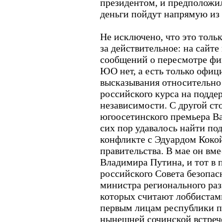
президентом, и предположили
деньги пойдут напрямую из
Не исключено, что это толь
за действительное: на сайт
сообщений о пересмотре ф
ЮО нет, а есть только офи
высказывания относительно
российского курса на подд
независимости. С другой ст
югоосетинского премьера Ва
сих пор удавалось найти по
конфликте с Эдуардом Коко
правительства. В мае он вме
Владимира Путина, и тот в 
российского Совета безопа
министра регионального раз
которых считают лоббистами
первым лицам республики п
нынешней сочинской встреч