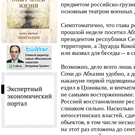
предметом российско-грузин
основным театром военных д
Симптоматично, что глава р
прошлой неделе посетил Абх
президентом республики Се
территории, а Эдуарда Кокой
или вызвал для беседы -- в
Возможно, дело всего лишь в
Сочи до Абхазии удобно, а 
накануне первой годовщин
ездил в Цхинвали, и впечатл
не самыми восторженными: 
Россией восстановление ре
слишком сильно. Насколько 
югоосетинских властей, сда
объектов, в том числе неск
на этот раз отложена до сен