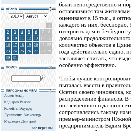
были непосредственно и по
АРХИВ
оставшимися там жителями 
оценивают в 15 тыс., а оптим
каждого из них, бесспорно,
1
отстроить дом и безбедно с
2
3
4
5
6
7
8
довольно продолжительного
9
10
11
12
13
14
15
количество объектов в Цхинв
16
17
18
19
20
21
22
года действительно сдано, 
23
24
25
26
27
28
29
заставляет считать, что выд
30
31
особенно эффективно.
ПОИСК
Чтобы лучше контролировать
пыталась ввести в правите
Осетии своего чиновника, к
ПЕРСОНЫ НОМЕРА
Акаев Аскар
распределение финансов. В 
Кадыров Рамзан
послевоенного года югоосет
Кокойты Эдуард
сопротивлялись такому назн
Лукашенко Александр
премьер-министром Южной 
Медведев Дмитрий
предприниматель Вадим Бро
все персоны