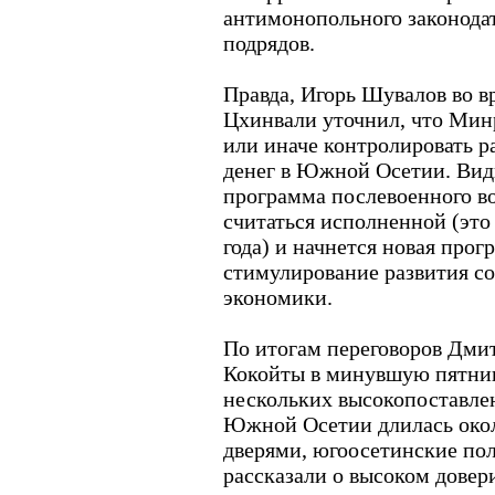
антимонопольного законода
подрядов.
Правда, Игорь Шувалов во в
Цхинвали уточнил, что Минр
или иначе контролировать 
денег в Южной Осетии. Види
программа послевоенного в
считаться исполненной (это
года) и начнется новая прог
стимулирование развития с
экономики.
По итогам переговоров Дми
Кокойты в минувшую пятницу
нескольких высокопоставле
Южной Осетии длилась окол
дверями, югоосетинские по
рассказали о высоком довер