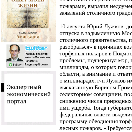
пожарами, выразил недоуме
заявлений столичного градо
10 августа Юрий Лужков, д
отпуска в задымленную Моск
столичного правительства, 
разобраться» в причинах во
торфяных пожаров в Подмос
проблемы, подчеркнул мэр, 
миллиарды, о которых гово
области, а внимание и ответ
о миллиардах, г-н Лужков им
высказанную Борисом Громо
селекторном совещании, по
снижению числа природных
ими ущерба. Тогда губерна
федеральные власти выделит
программу обводнения торф
лесных пожаров. «Требуется 