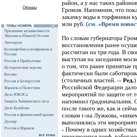
район, а у нас таких районов
Обзоры
Громов. Напомним, что пока
закачку воды в торфяники к
млн руб.
(см. «Время новос
ТЕМЫ НОМЕРА
Признание независимости
Абхазии и Южной Осетии
По словам губернатора Гром
Автопром
восстановления ранее осуш
Ксенофобия и неофашизм в
рассчитан на три года. В св
России
выступая на заседании моско
Россия и Прибалтика
о том, что ранее принятые
Исторические версии
фактически были саботирова
Косово
(столичных властей. --
Ред.
)
Россия и Белоруссия
Российской Федерации дало
Израиль и Палестина
мероприятий по защите от т
Дело ЮКОСа
напомнил градоначальник. 
Защита Химкинского леса
после такого же, как и сейча
Дело Бульбова
словам г-на Лужкова, «нике
Россия и финансовый кризис
Доллар
выполнялись эти мероприяти
Россия и Израиль
- Почему в одних хозяйствах
все темы
производится торф, работаю