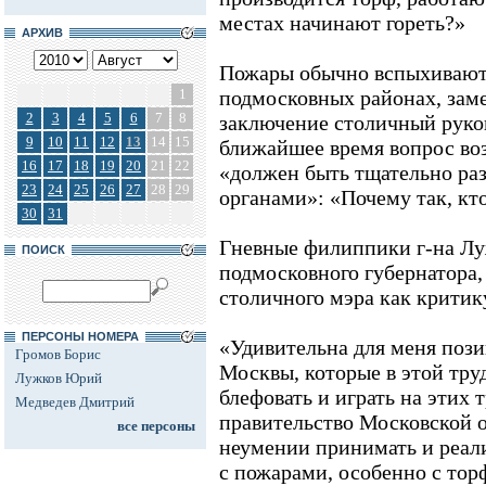
местах начинают гореть?»
АРХИВ
Пожары обычно вспыхивают
1
подмосковных районах, заме
2
3
4
5
6
7
8
заключение столичный руков
9
10
11
12
13
14
15
ближайшее время вопрос во
16
17
18
19
20
21
22
«должен быть тщательно р
23
24
25
26
27
28
29
органами»: «Почему так, кт
30
31
Гневные филиппики г-на Луж
ПОИСК
подмосковного губернатора,
столичного мэра как критику
ПЕРСОНЫ НОМЕРА
«Удивительна для меня поз
Громов Борис
Москвы, которые в этой тр
Лужков Юрий
блефовать и играть на этих 
Медведев Дмитрий
правительство Московской о
все персоны
неумении принимать и реал
с пожарами, особенно с торф