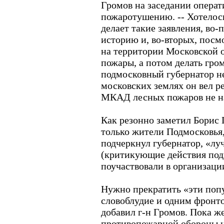
Громов на заседании операт
пожаротушению. -- Хотелось
делает такие заявления, во-
историю и, во-вторых, посм
на территории Московской о
пожары, а потом делать гром
подмосковный губернатор не
московских землях он вел ре
МКАД лесных пожаров не н
Как резонно заметил Борис 
только жители Подмосковья,
подчеркнул губернатор, «лу
(критикующие действия под
поучаствовали в организац
Нужно прекратить «эти попу
словоблудие и одним фронто
добавил г-н Громов. Пока ж
противопожарной обороны н