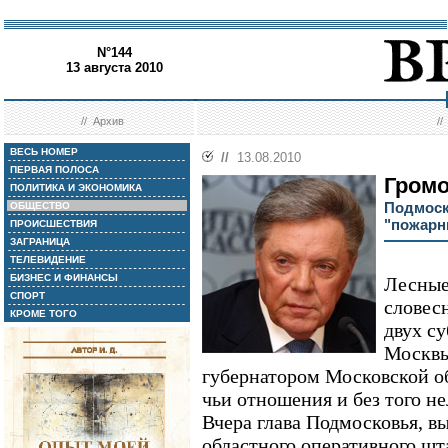
N°144
13 августа 2010
//
Архив
/
ВЕСЬ НОМЕР
//
13.08.2010
ПЕРВАЯ ПОЛОСА
Громо
ПОЛИТИКА И ЭКОНОМИКА
Подмоск
ОБЩЕСТВО
"пожарн
ПРОИСШЕСТВИЯ
ЗАГРАНИЦА
ТЕЛЕВИДЕНИЕ
БИЗНЕС И ФИНАНСЫ
Лесные
СПОРТ
словес
КРОМЕ ТОГО
двух с
Москв
губернатором Московской о
чьи отношения и без того не
Вчера глава Подмосковья, в
областного оперативного шт