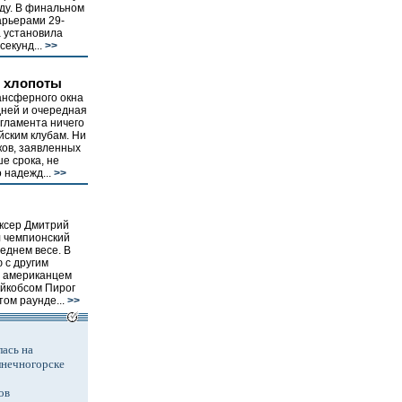
ду. В финальном
арьерами 29-
а установила
екунд...
>>
 хлопоты
нсферного окна
дней и очередная
гламента ничего
йским клубам. Ни
ков, заявленных
е срока, не
 надежд...
>>
оксер Дмитрий
л чемпионский
еднем весе. В
 с другим
 американцем
йкобсом Пирог
ом раунде...
>>
ась на
лнечногорске
ов