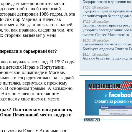
Ходорковского в давлении на 
оторое дает мне дополнительный
17:58, 16 декабря
рд известной нашей питерской
Задержан один из предполаг
оторый датирован 1986 годом. А эта
организаторов беспорядков 
До сих пор Марина и Вячеслав
17:10, 16 декабря
ают меня. Когда приезжают с нашей
Европарламент призвал росси
 то, как правило, следят за тем, что
ускорить расследование обст
смерти Сергея Магнитского
 их стороны вызывает у меня
16:35, 16 декабря
Саакашвили посмертно награ
Холбрука орденом Святого Г
 перешли в барьерный бег?
16:14, 16 декабря
Ассанж будет выпущен под з
рошо получался этот вид. В 1997 году
на детских Играх в Португалии,
юношеской олимпиаде в Москве.
мова и сосредоточилась на гладкой
аз пыталась вернуться к прежнему
ло. В основном травмы. А возможно,
. Но я не жалею о потерянном
з: всему свое время и место.
страх? Или толчком послужило то,
 Юлии Печенкиной место лидера в
ано с уходом Юли. У Анисимова я