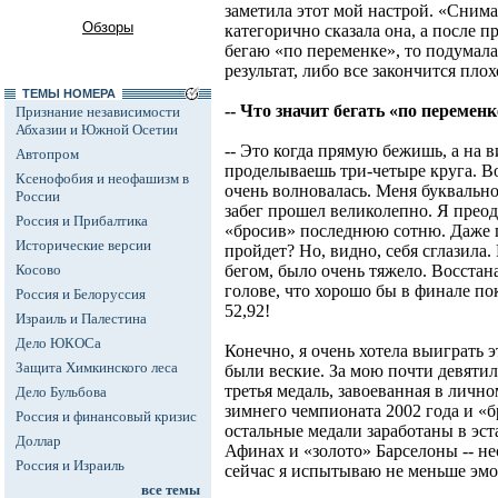
заметила этот мой настрой. «Снима
Обзоры
категорично сказала она, а после пр
бегаю «по переменке», то подумала
результат, либо все закончится плох
ТЕМЫ НОМЕРА
-- Что значит бегать «по переменк
Признание независимости
Абхазии и Южной Осетии
-- Это когда прямую бежишь, а на 
Автопром
проделываешь три-четыре круга. В
Ксенофобия и неофашизм в
очень волновалась. Меня буквально
России
забег прошел великолепно. Я преод
Россия и Прибалтика
«бросив» последнюю сотню. Даже п
Исторические версии
пройдет? Но, видно, себя сглазила
Косово
бегом, было очень тяжело. Восстан
голове, что хорошо бы в финале пок
Россия и Белоруссия
52,92!
Израиль и Палестина
Дело ЮКОСа
Конечно, я очень хотела выиграть 
Защита Химкинского леса
были веские. За мою почти девятил
третья медаль, завоеванная в личн
Дело Бульбова
зимнего чемпионата 2002 года и «
Россия и финансовый кризис
остальные медали заработаны в эста
Доллар
Афинах и «золото» Барселоны -- н
Россия и Израиль
сейчас я испытываю не меньше эмоц
все темы