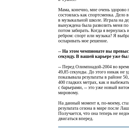
Мама, конечно, мне очень здорово 
состоялась как спортсменка. Дело в
в музыкальной школе. Играла на д
вынуждена была развозить меня по 
потом забирать. Когда я вернулась 
ребром: спорт или музыка? Я выбра
оспаривать мое решение.
-- На этом чемпионате вы превыс
секунду. В вашей карьере уже б
-- Перед Олимпиадой-2004 во время
49,85 секунды. До этого никак не у
показывала результаты в районе 50,
400 гладких метрах, как и выбежать
с барьерами, -- это уже новый вито
мировому.
На данный момент я, по-моему, ста
результата сезона в мире после Лаш
Получается, что она теперь не недо
двигаться вперед.