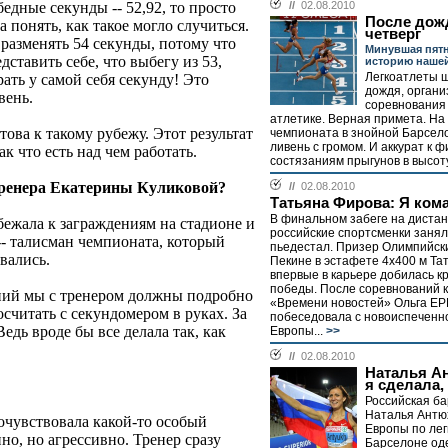
бедные секунды -- 52,92, то просто
//
02.08.2010
После дож
а понять, как такое могло случиться.
четверг
разменять 54 секунды, потому что
Минувшая пятн
ставить себе, что выбегу из 53,
историю нашей
Легкоатлеты ш
ать у самой себя секунду! Это
дождя, органи
вень.
соревнования 
атлетике. Верная примета. На
това к такому рубежу. Этот результат
чемпионата в знойной Барсел
ливень с громом. И аккурат к 
ак что есть над чем работать.
состязаниям прыгунов в высоту
тренера Екатерины Куликовой?
//
02.08.2010
Татьяна Фирова: Я ком
В финальном забеге на дистан
бежала к заграждениям на стадионе и
российские спортсменки занял
-- талисман чемпионата, который
пьедестал. Призер Олимпийски
вались.
Пекине в эстафете 4х400 м Т
впервые в карьере добилась к
победы. После соревнований 
аний мы с тренером должны подробно
«Времени новостей» Ольга 
осчитать с секундомером в руках. За
побеседовала с новоиспеченн
Ведь вроде бы все делала так, как
Европы...
>>
//
02.08.2010
Наталья Ан
я сделала,
Российская ба
Наталья Антю
почувствовала какой-то особый
Европы по лег
но, но агрессивно. Тренер сразу
Барселоне од