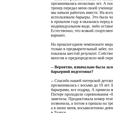
прозанималась несколько лет. А пос
тренер передал меня своей ученице
мы начали работать вместе. На вс
использовали барьеры. Это была ч
в прошлом году я оказалась перед 
индивидуальном виде, либо остават
Естественно, что всякий спортсме
вариант.
На прошлогоднем чемпионате мира 
только в предварительный забег, п
показала шестой результат. Собстве
многом и предопределило мой пере
-- Вероятно, изначально была за
барьерной подготовке?
-- Спасибо нашей питерской детско
прозанималась с восьми до 19 лет. 
барьерами, все подряд. А привела 
Питере проходили соревнования «В
заметила. Продиктовала номер тел
позвонила, а потом я пришла на тре
а в июне меня, восьмилетнюю девч
в Туапсе.