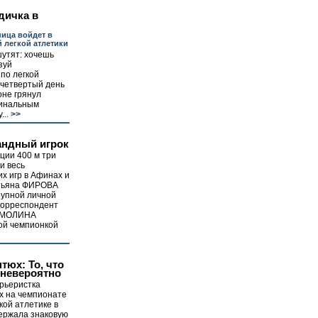
дичка в
ица войдет в
 легкой атлетики
утят: хочешь
зуй
по легкой
 четвертый день
оне грянул
финальным
...
>>
андный игрок
ции 400 м три
и весь
х игр в Афинах и
атьяна ФИРОВА
рупной личной
корреспондент
ЕРМОЛИНА
ой чемпионкой
тюх: То, что
 невероятно
рьеристка
х на чемпионате
кой атлетике в
ержала знаковую