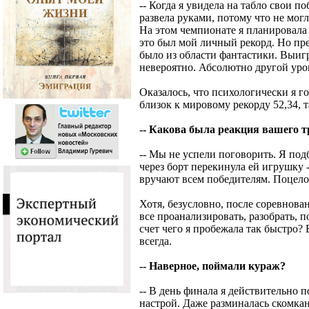
-- Когда я увидела на табло свои по
развела руками, потому что не могл
На этом чемпионате я планировала 
это был мой личный рекорд. Но пред
было из области фантастики. Выигр
невероятно. Абсолютно другой уро
Оказалось, что психологически я го
близок к мировому рекорду 52,34, т
-- Какова была реакция вашего 
-- Мы не успели поговорить. Я под
через борт перекинула ей игрушку 
вручают всем победителям. Поцело
Хотя, безусловно, после соревнов
все проанализировать, разобрать, п
счет чего я пробежала так быстро? 
всегда.
-- Наверное, поймали кураж?
-- В день финала я действительно 
настрой. Даже разминалась скомкан