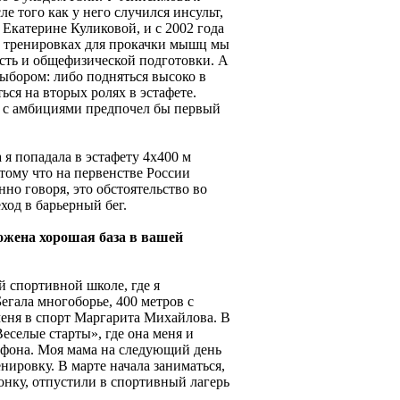
ле того как у него случился инсульт,
 Екатерине Куликовой, и с 2002 года
ех тренировках для прокачки мышц мы
асть и общефизической подготовки. А
выбором: либо подняться высоко в
ься на вторых ролях в эстафете.
н с амбициями предпочел бы первый
я попадала в эстафету 4х400 м
отому что на первенстве России
нно говоря, это обстоятельство во
ход в барьерный бег.
ложена хорошая база в вашей
й спортивной школе, где я
Бегала многоборье, 400 метров с
меня в спорт Маргарита Михайлова. В
еселые старты», где она меня и
ефона. Моя мама на следующий день
нировку. В марте начала заниматься,
онку, отпустили в спортивный лагерь