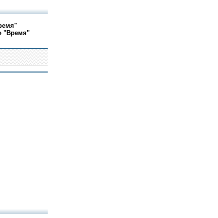
ремя"
о "Время"