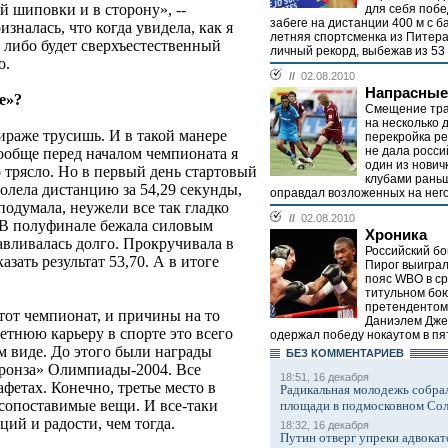
й шиповки и в сторону», --
для себя побе
забеге на дистанции 400 м с б
изналась, что когда увидела, как я
летняя спортсменка из Питер
 либо будет сверхъестественный
личный рекорд, выбежав из 53 с
о.
//
02.08.2010
Напрасные
е»?
Смещение тра
на несколько 
вираже трусишь. И в такой манере
перекройка ре
не дала росси
ообще перед началом чемпионата я
один из нович
 трясло. Но в первый день стартовый
клубами раньш
олела дистанцию за 54,29 секунды,
оправдал возложенных на него
одумала, неужели все так гладко
//
02.08.2010
. В полуфинале бежала силовым
Хроника
авливалась долго. Прокручивала в
Российский б
азать результат 53,70. А в итоге
Пирог выигра
пояс WBO в ср
титульном бою
претендентом
этот чемпионат, и причины на то
Даниэлем Дже
етнюю карьеру в спорте это всего
одержал победу нокаутом в пят
ом виде. До этого были награды
БЕЗ КОМMЕНТАРИЕВ
бронза» Олимпиады-2004. Все
18:51, 16 декабря
фетах. Конечно, третье место в
Радикальная молодежь собрал
есопоставимые вещи. И все-таки
площади в подмосковном Со
ий и радости, чем тогда.
18:32, 16 декабря
Путин отверг упреки адвокат