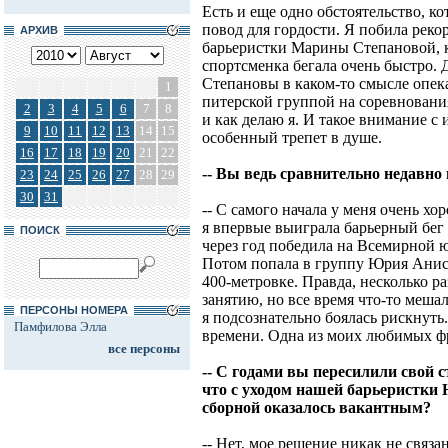
Есть и еще одно обстоятельство, к
повод для гордости. Я побила реко
АРХИВ
барьеристки Марины Степановой, к
спортсменка бегала очень быстро. 
Степановы в каком-то смысле опек
1
питерской группой на соревнования,
2
3
4
5
6
7
8
и как делаю я. И такое внимание с
9
10
11
12
13
14
15
особенный трепет в душе.
16
17
18
19
20
21
22
-- Вы ведь сравнительно недавно
23
24
25
26
27
28
29
30
31
-- С самого начала у меня очень хо
я впервые выиграла барьерный бег 
ПОИСК
через год победила на Всемирной 
Потом попала в группу Юрия Аниси
400-метровке. Правда, несколько р
занятию, но все время что-то меша
ПЕРСОНЫ НОМЕРА
я подсознательно боялась рискнуть
Памфилова Элла
времени. Одна из моих любимых фра
все персоны
-- С годами вы пересилили свой 
что с уходом нашей барьеристки
сборной оказалось вакантным?
-- Нет, мое решение никак не связ