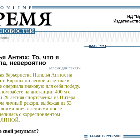
ИД "В
Издательств
/
поиск
я Антюх: То, что я
ла, невероятно
версия для печати
ая барьеристка Наталья Антюх на
те Европы по легкой атлетике в
е одержала знаковую для себя победу.
ном забеге на дистанции 400 м с
и 29-летняя спортсменка из Питера
ла личный рекорд, выбежав из 53
Своими впечатлениями после
елилась с корреспондентом
МОЛИНОЙ.
е свой результат?
ТАКЖЕ В РУБРИКЕ