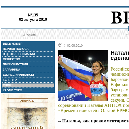
N°135
02 августа 2010
//
Архив
/
ВЕСЬ НОМЕР
//
02.08.2010
ПЕРВАЯ ПОЛОСА
Наталь
В ЦЕНТРЕ ВНИМАНИЯ
сдела
ОБЩЕСТВО
ПРОИСШЕСТВИЯ
Российск
ЗАГРАНИЦА
чемпиона
БИЗНЕС И ФИНАНСЫ
Барселон
КУЛЬТУРА
В финаль
СПОРТ
барьерам
КРОМЕ ТОГО
установи
секунд. 
соревнований Наталья АНТЮХ под
«Времени новостей» Ольгой ЕР
-- Наталья, как прокомментирует