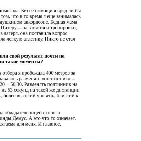
помогала. Без ее помощи я вряд ли бы
 том, что в то время я еще занималась
едушкином аккордеоне. Бедная мама
Питеру -- на занятия и тренировки,
из лагеря, она поставила вопрос
ла легкую атлетику. Никто не стал
или свой результат почти на
ыли такие моменты?
 отбора я пробежала 400 метров за
давалось разменять «полтинник» --
20 -- 50,30. Разменять полтинник на
 из 53 секунд на такой же дистанции
к, более высокий уровень, близкий к
ла обладательницей второго
инды Демус. А это что-то означает.
сягаема для меня. И главное,