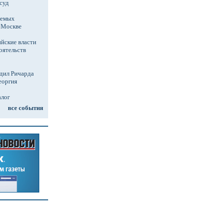
суд
аемых
в Москве
йские власти
оятельств
дил Ричарда
еоргия
алог
все события