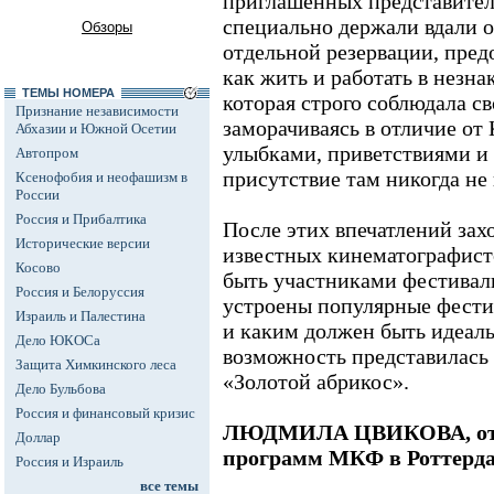
приглашенных представител
специально держали вдали о
Обзоры
отдельной резервации, пред
как жить и работать в незна
ТЕМЫ НОМЕРА
которая строго соблюдала св
Признание независимости
заморачиваясь в отличие от
Абхазии и Южной Осетии
улыбками, приветствиями и 
Автопром
присутствие там никогда не
Ксенофобия и неофашизм в
России
Россия и Прибалтика
После этих впечатлений зах
Исторические версии
известных кинематографист
Косово
быть участниками фестиваль
Россия и Белоруссия
устроены популярные фести
Израиль и Палестина
и каким должен быть идеал
Дело ЮКОСа
возможность представилась
Защита Химкинского леса
«Золотой абрикос».
Дело Бульбова
Россия и финансовый кризис
ЛЮДМИЛА ЦВИКОВА, отб
Доллар
программ МКФ в Роттерда
Россия и Израиль
все темы