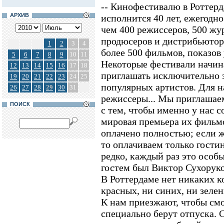
-- Кинофестивалю в Роттерд
АРХИВ
исполнится 40 лет, ежегодн
чем 400 режиссеров, 500 жу
продюсеров и дистрибьютор
1
2
3
4
более 500 фильмов, показов 
5
6
7
8
9
10
11
Некоторые фестивали начина
12
13
14
15
16
17
18
приглашать исключительно 
19
20
21
22
23
24
25
популярных артистов. Для н
26
27
28
29
30
31
режиссеры... Мы приглашае
ПОИСК
с тем, чтобы именно у нас с
мировая премьера их фильмо
оплачено полностью; если ж
то оплачиваем только гости
редко, каждый раз это особы
гостем был Виктор Сухоруко
В Роттердаме нет никаких к
красных, ни синих, ни зеле
К нам приезжают, чтобы см
специально берут отпуска. 