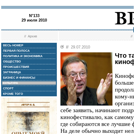
N°133
29 июля 2010
//
Архив
/
ВЕСЬ НОМЕР
//
29.07.2010
ПЕРВАЯ ПОЛОСА
Что т
ПОЛИТИКА И ЭКОНОМИКА
кино
ОБЩЕСТВО
ПРОИСШЕСТВИЯ
ЗАГРАНИЦА
Кинофе
БИЗНЕС И ФИНАНСЫ
больше,
КУЛЬТУРА
продолж
СПОРТ
КРОМЕ ТОГО
кому-н
организ
себе заявить, начинают под
кинофестивалю, как самому
где собираются все лучшие 
На деле обычно выходит нел