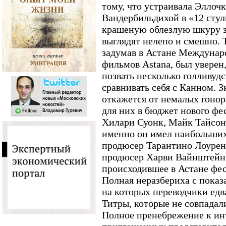
тому, что устраивала Эллоч
Вандербильдихой в «12 стул
крашеную облезлую шкуру з
выглядят нелепо и смешно. 
задумав в Астане Междунар
фильмов Astana, был уверен
позвать несколько голливудс
сравнивать себя с Канном. 
откажется от немалых гоно
для них в бюджет нового фе
Хилари Суонк, Майк Тайсон 
именно он имел наибольших
продюсер Тарантино Лоуренс
продюсер Харви Вайнштейн.
происходившее в Астане фес
Полная неразбериха с пока
на которых переводчики едва
Титры, которые не совпадал
Полное пренебрежение к ин