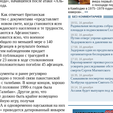
ода», начавшейся после атаки «Аль-
вчера первый 
о геноциде пе
ода.
в Камбодже в 1975--1979 года
кхмеров»...
>>
. Как отмечает британская
БЕЗ КОМMЕНТАРИЕВ
тво с документами «представляет
18:51, 16 декабря
вом свете, когда становится ясен
Радикальная молодежь собрал
данского населения и те трудности,
площади в подмосковном Со
чаются в Афганистане».
18:32, 16 декабря
овится ясно, что военное
Путин отверг упреки адвокат
бщало по меньшей мере о 140
Ходорковского в давлении на 
фганцев в результате боевых
17:58, 16 декабря
Задержан один из предполаг
этим наблюдениям придает
организаторов беспорядков 
й публикации с трагедией в
17:10, 16 декабря
е 23 июля в ходе столкновения
Европарламент призвал росси
дположительно погибли 45 афганцев.
ускорить расследование обст
смерти Сергея Магнитского
ументы и ранее регулярно
16:35, 16 декабря
цию о тесной связи пакистанской
Саакашвили посмертно награ
Холбрука орденом Святого Г
с талибами. В конце концов, хорошо
й половине 1990-х годов была
16:14, 16 декабря
Ассанж будет выпущен под з
алибан». Другое дело, что
е должно быть крайне возмущено
ойную игру, получая
 и одновременно науськивая на них
а» приводится датированный январем