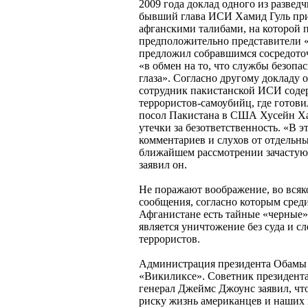
2009 года доклад одного из разведч
бывший глава ИСИ Хамид Гуль прин
афганскими талибами, на которой 
предположительно представители «
предложил собравшимся сосредоточ
«в обмен на то, что службы безопа
глаза». Согласно другому докладу о
сотрудник пакистанской ИСИ соде
террористов-самоубийц, где готови
посол Пакистана в США Хусейн Ха
утечки за безответственность. «В э
комментариев и слухов от отдельны
ближайшем рассмотрении зачастую
заявил он.
Не поражают воображение, во всяко
сообщения, согласно которым сред
Афганистане есть тайные «черные»
является уничтожение без суда и с
террористов.
Администрация президента Обамы 
«Викиликсе». Советник президента
генерал Джеймс Джоунс заявил, что
риску жизнь американцев и наших 