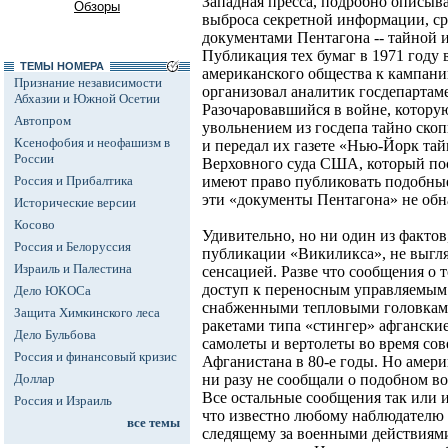
Западная пресса, подробно описы
Обзоры
выброса секретной информации, ср
документами Пентагона -- тайной 
Публикация тех бумаг в 1971 году 
ТЕМЫ НОМЕРА
американского общества к кампании
Признание независимости
организовал аналитик госдепарта
Абхазии и Южной Осетии
Разочаровавшийся в войне, которую
Автопром
увольнением из госдепа тайно ско
Ксенофобия и неофашизм в
и передал их газете «Нью-Йорк та
России
Верховного суда США, который пос
Россия и Прибалтика
имеют право публиковать подобны
эти «документы Пентагона» не обн
Исторические версии
Косово
Удивительно, но ни один из фактов
Россия и Белоруссия
публикации «Викиликса», не выгля
Израиль и Палестина
сенсацией. Разве что сообщения о 
доступ к переносным управляемым 
Дело ЮКОСа
снабженными тепловыми головкам
Защита Химкинского леса
ракетами типа «стингер» афгански
Дело Бульбова
самолеты и вертолеты во время со
Россия и финансовый кризис
Афганистана в 80-е годы. Но амер
Доллар
ни разу не сообщали о подобном в
Все остальные сообщения так или 
Россия и Израиль
что известно любому наблюдателю 
все темы
следящему за военными действиям