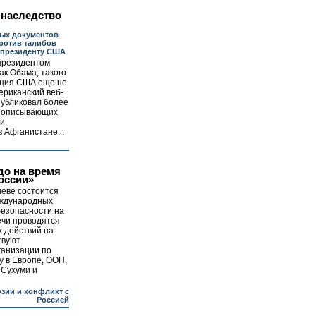
 наследство
ных документов
ротив талибов
у президенту США
 президентом
к Обама, такого
ация США еще не
ериканский веб-
публиковал более
, описывающих
и,
 Афганистане...
до на время
оссии»
еве состоится
еждународных
безопасности на
ечи проводятся
 действий на
ствуют
ганизации по
у в Европе, ООН,
 Сухуми и
узии и конфликт с
Россией