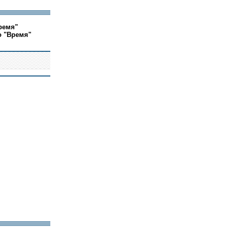
ремя"
о "Время"