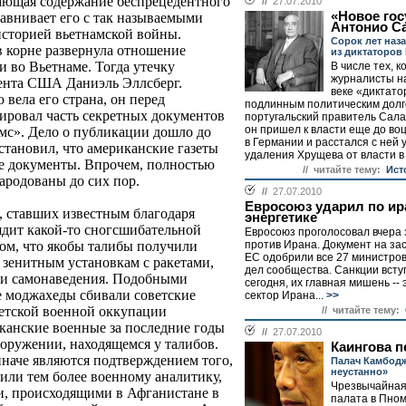
вающая содержание беспрецедентного
//
27.07.2010
«Новое гос
авнивает его с так называемыми
Антонио С
историей вьетнамской войны.
Сорок лет наз
в корне развернула отношение
из диктаторов
 во Вьетнаме. Тогда утечку
В числе тех, к
журналисты н
мента США Даниэль Эллсберг.
веке «диктато
 вела его страна, он перед
подлинным политическим дол
пировал часть секретных документов
португальский правитель Сала
он пришел к власти еще до во
ймс». Дело о публикации дошло до
в Германии и расстался с ней 
тановил, что американские газеты
удаления Хрущева от власти в
е документы. Впрочем, полностью
// читайте тему:
Ист
ародованы до сих пор.
//
27.07.2010
Евросоюз ударил по ир
, ставших известным благодаря
энергетике
дит какой-то сногсшибательной
Евросоюз проголосовал вчера 
против Ирана. Документ на за
том, что якобы талибы получили
ЕС одобрили все 27 министро
зенитным установкам с ракетами,
дел сообщества. Санкции всту
и самонаведения. Подобными
сегодня, их главная мишень --
е моджахеды сбивали советские
сектор Ирана...
>>
ветской военной оккупации
// читайте тему:
иканские военные за последние годы
//
27.07.2010
ооружении, находящемся у талибов.
Каингова п
иначе являются подтверждением того,
Палач Камбод
неустанно»
или тем более военному аналитику,
Чрезвычайная
и, происходящими в Афганистане в
палата в Пно