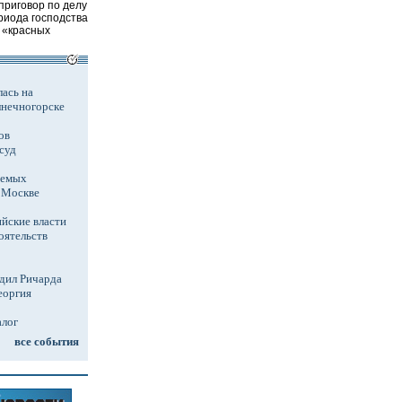
приговор по делу
риода господства
х «красных
ась на
лнечногорске
ов
суд
аемых
в Москве
йские власти
оятельств
дил Ричарда
еоргия
алог
все события