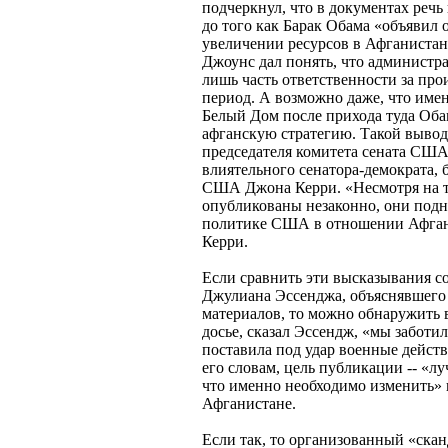
подчеркнул, что в документах речь 
до того как Барак Обама «объявил 
увеличении ресурсов в Афганистан
Джоунс дал понять, что администр
лишь часть ответственности за про
период. А возможно даже, что имен
Белый Дом после прихода туда Об
афганскую стратегию. Такой вывод
председателя комитета сената США
влиятельного сенатора-демократа,
США Джона Керри. «Несмотря на т
опубликованы незаконно, они под
политике США в отношении Афганис
Керри.
Если сравнить эти высказывания с
Джулиана Эссенджа, объяснявшего
материалов, то можно обнаружить в
досье, сказал Эссендж, «мы заботил
поставила под удар военные действ
его словам, цель публикации -- «л
что именно необходимо изменить» 
Афганистане.
Если так, то организованный «ска