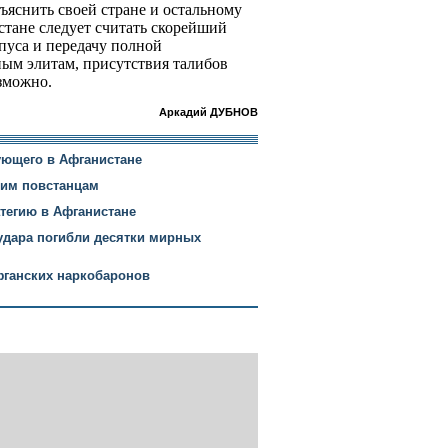
ъяснить своей стране и остальному
стане следует считать скорейший
пуса и передачу полной
ным элитам, присутствия талибов
зможно.
Аркадий ДУБНОВ
ющего в Афганистане
ким повстанцам
тегию в Афганистане
аудара погибли десятки мирных
фганских наркобаронов