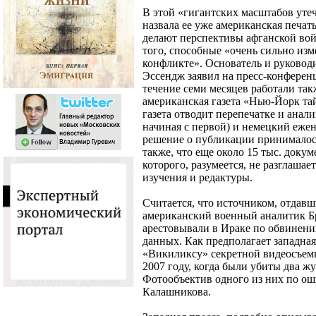
В этой «гигантских масштабов уте
назвала ее уже американская печат
делают перспективы афганской вой
того, способные «очень сильно из
конфликте». Основатель и руково
Эссендж заявил на пресс-конференц
течение семи месяцев работали так
американская газета «Нью-Йорк тай
газета отводит перепечатке и анал
начиная с первой) и немецкий еже
решение о публикации принималос
также, что еще около 15 тыс. докум
которого, разумеется, не разглашае
изучения и редактуры.
Считается, что источником, отдавш
американский военный аналитик Бр
арестовывали в Ираке по обвинени
данных. Как предполагает западная
«Викиликсу» секретной видеосъемк
2007 году, когда были убиты два жу
Фотообъектив одного из них по ош
Калашникова.