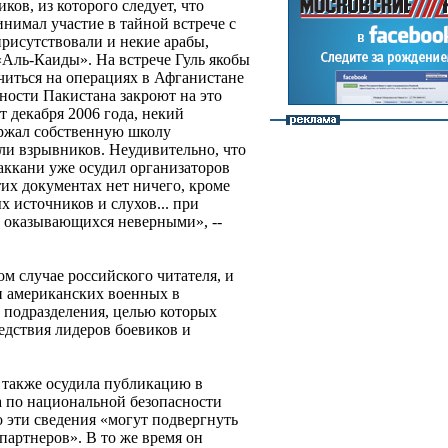
иков, из которого следует, что
имал участие в тайной встрече с
присутствовали и некие арабы,
Аль-Каиды». На встрече Гуль якобы
иться на операциях в Афганистане
сности Пакистана закроют на это
т декабря 2006 года, некий
ржал собственную школу
ли взрывников. Неудивительно, что
ккани уже осудил организаторов
тих документах нет ничего, кроме
х источников и слухов... при
 оказывающихся неверными», --
м случае российского читателя, и
и американских военных в
 подразделения, целью которых
ледствия лидеров боевиков и
также осудила публикацию в
 по национальной безопасности
 эти сведения «могут подвергнуть
партнеров». В то же время он