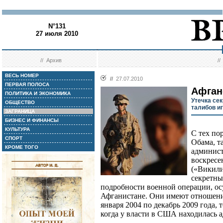
N°131
27 июля 2010
//
Архив
/
ВЕСЬ НОМЕР
//
27.07.2010
ПЕРВАЯ ПОЛОСА
Афган
ПОЛИТИКА И ЭКОНОМИКА
Утечка се
ОБЩЕСТВО
талибов и
ЗАГРАНИЦА
БИЗНЕС И ФИНАНСЫ
КУЛЬТУРА
С тех по
СПОРТ
Обама, т
КРОМЕ ТОГО
админист
воскресе
(«Викили
секретн
подробности военной операции, 
Афганистане. Они имеют отношени
января 2004 по декабрь 2009 года, 
когда у власти в США находилась 