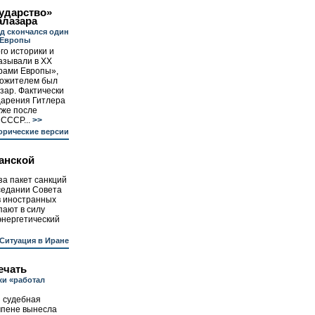
ударство»
алазара
ад скончался один
 Европы
ого историки и
азывали в ХХ
рами Европы»,
гожителем был
зар. Фактически
царения Гитлера
уже после
 СССР...
>>
орические версии
анской
за пакет санкций
седании Совета
в иностранных
пают в силу
 энергетический
Ситуация в Иране
ечать
жи «работал
 судебная
мпене вынесла