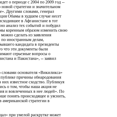
идет о периоде с 2004 по 2009 год --
о новой стратегии и значительном
е». Другими словами, генерал
ация Обамы в худшем случае несет
исходившее в Афганистане в тот
но анализ тех событий и побудил
амы коренным образом изменить свою
 можно сделать из заявления
 по иностранным делам,
 бывшего кандидата в президенты
о что эти документы были
нимают серьезные вопросы о
тана и Пакистана», -- заявил
о словами основателя «Викиликса»
 публике причины обнародования
 них известное сходство. Публикуя
ись о том, чтобы наша акция не
ия и вовлеченных в нее людей». По
учше понять происходящее и уяснить,
в американской стратегии в
ндал» при умелой раскрутке может