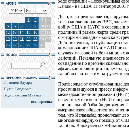
ходе операции «Несокрушимая своб
АРХИВ
Каиды» на США 11 сентября 2001 г
Дело, как представляется, в другом
1
2
3
4
телерадиокорпорация ВВС, знакомс
5
6
7
8
9
10
11
войну США и НАТО в совершенно но
подлинный размах жертв среди граж
12
13
14
15
16
17
18
с которыми западные войска встре
19
20
21
22
23
24
25
Действительно, из публикации стан
26
27
28
29
30
31
командование США и НАТО не соо
случаях массовой гибели мирных а
ПОИСК
действий. Печальную значимость 
совпадение по времени скандально
афганской провинции Гильманд, гд
талибов с натовским патрулем пре
ПЕРСОНЫ НОМЕРА
Лимонов Эдуард
Подтверждают опубликованные док
Путин Владимир
просачивавшуюся в прессу информа
межведомственной разведки (ИСИ) 
Ходорковский Михаил
известно, что именно ИСИ в перво
все персоны
«повивальной бабкой» движения «Т
американское общественное мнени
тем, что Исламабад продолжает дв
многомиллиардную помощь от США
талибов. В документах «Викиликс