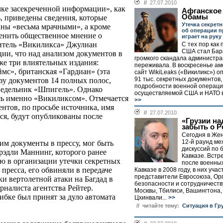
//
27.07.2010
чке засекреченной информации», как
Афганское
Обамы
ь, приведены сведения, которые
Утечка секрет
ны «весьма мрачными», а кроме
об операции п
менить общественное мнение о
играет на рук
дитель «Викиликса» Джулиан
С тех пор как
США стал Бара
ии, что над анализом документов в
громкого скандала администр
же три влиятельных издания:
переживала. В воскресенье ам
мс», британская «Гардиан» (эта
сайт WikiLeaks («Викиликс») о
91 тыс. секретных документов
изу документов 14 полных полос,
подробности военной операци
недельник «Шпигель». Однако
осуществляемой США и НАТО в
ь именно «Викиликсом». Отмечается
>>
ентов, по просьбе источника, имя
//
27.07.2010
тся, будут опубликованы после
«Грузии на
забыть о Р
Сегодня в Жен
12-й раунд м
им документы в прессу, мог быть
дискуссий по 
эдли Маннинг, которого ранее
Кавказе. Встр
ю в организации утечки секретных
после военных
 пресса, его обвиняли в передаче
Кавказе в 2008 году, в них уча
представители Евросоюза, Ор
и вертолетной атаки на Багдад в
безопасности и сотрудничеств
рналиста агентства Рейтер.
Москвы, Тбилиси, Вашингтона,
ибке был принят за дуло автомата
Цхинвали...
>>
// читайте тему:
Ситуация в Гр