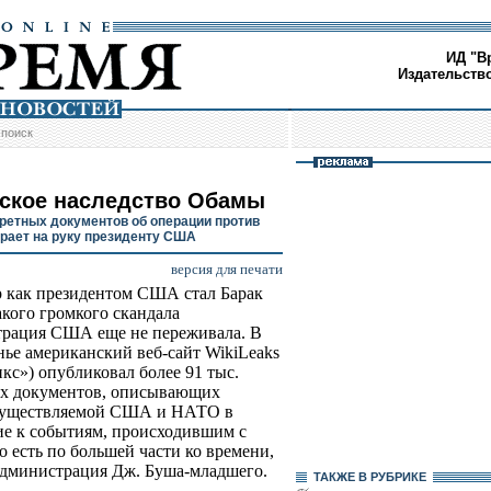
ИД "В
Издательств
/
поиск
ское наследство Обамы
кретных документов об операции против
грает на руку президенту США
версия для печати
р как президентом США стал Барак
акого громкого скандала
рация США еще не переживала. В
нье американский веб-сайт WikiLeaks
кс») опубликовал более 91 тыс.
ых документов, описывающих
осуществляемой США и НАТО в
е к событиям, происходившим с
то есть по большей части ко времени,
администрация Дж. Буша-младшего.
ТАКЖЕ В РУБРИКЕ